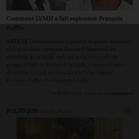
Comment LVMH a fait espionner François
Ruffin
ARTICLE
. Deux nouveaux rapports de police décrivent
avec précision comment Bernard Squarcini, ex-
directeur de la DGSI, opérant pour le compte du
groupe LVMH de Bernard Arnault, a espionné entre
décembre 2013 et octobre 2015 le futur député
François Ruffin et son journal
Fakir
.
La Rédaction
22/04/2021
54
commentaires
POLITIQUE
CONT
F
P
ETAT PROFOND