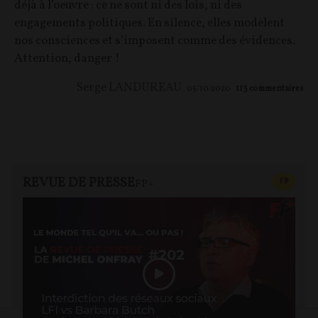
déjà à l’oeuvre : ce ne sont ni des lois, ni des
engagements politiques. En silence, elles modèlent
nos consciences et s’imposent comme des évidences.
Attention, danger !
Serge LANDUREAU
05/10/2020
113
commentaires
REVUE DE PRESSE
CONTEN
F
P
FP+