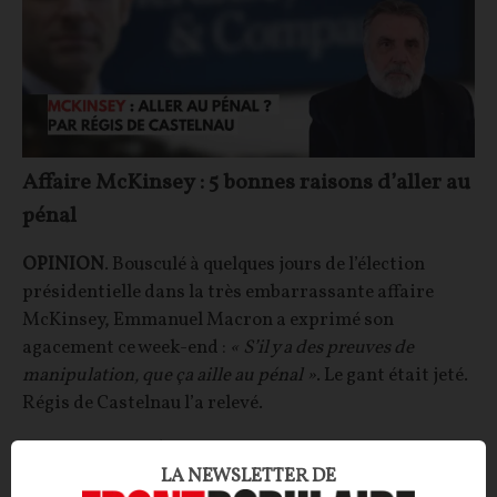
Affaire McKinsey : 5 bonnes raisons d’aller au
pénal
OPINION
. Bousculé à quelques jours de l’élection
présidentielle dans la très embarrassante affaire
McKinsey, Emmanuel Macron a exprimé son
agacement ce week-end :
« S’il y a des preuves de
manipulation, que ça aille au pénal »
. Le gant était jeté.
Régis de Castelnau l’a relevé.
Régis de CASTELNAU
28/03/2022
198
commentaires
LA NEWSLETTER DE