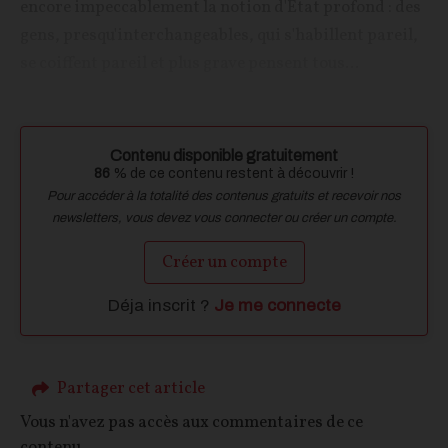
encore impeccablement la notion d'État profond : des
gens, presqu'interchangeables, qui s'habillent pareil,
se coiffent pareil et plus grave pensent tous...
Contenu disponible gratuitement
86
% de ce contenu restent à découvrir !
Pour accéder à la totalité des contenus gratuits et recevoir nos
newsletters, vous devez vous connecter ou créer un compte.
Créer un compte
Déja inscrit ?
Je me connecte
Partager cet article
Vous n'avez pas accès aux commentaires de ce
contenu.