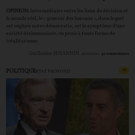
OPINION.
Intermédiaire entre les lieux de décision et
le monde réel, le « pouvoir des bureaux », dans lequel
est engluée notre démocratie, est le symptôme d’une
société déshumanisée, en proie à toute forme de
totalitarisme.
Guillaume JEHANNIN
26/05/2021
42
commentaires
POLITIQUE
CONT
F
P
ETAT PROFOND