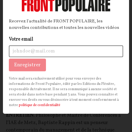
POLITIQUE
MANAGEMENT
Recevez l'actualité de FRONT POPULAIRE, les
nouvelles contributions et toutes les nouvelles vidéos
Votre email
Enregistrer
Votre mail sera exclusivement utilisé pour vous envoyer des
Baptiste Rappin : « Les cabinets comme
informations de Front Populaire, édité par les Editions du Plénitre,
responsable du traitement. Il ne sera communiqué à aucune société et
McKinsey sont les vecteurs infectieux du
sera stocké dans notre base pendant 3 ans. Vous pouvez connaître et
exercer vos droits ou vous désinscrire à tout moment conformément à
management »
notre
politique de confidentialité
ENTRETIEN
. Philosophe et Maître de Conférences à
l’IAE de Metz, Baptiste Rappin est un penseur
contemporain du management et de la technique