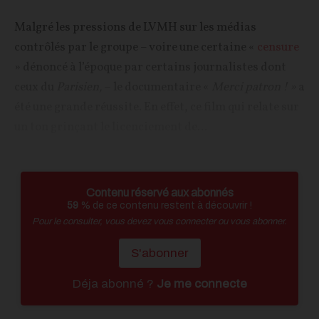
Malgré les pressions de LVMH sur les médias
contrôlés par le groupe – voire une certaine «
censure
» dénoncé à l’époque par certains journalistes dont
ceux du
Parisien,
– le documentaire «
Merci patron ! »
a
été une grande réussite. En effet, ce film qui relate sur
un ton grinçant le licenciement de...
Contenu réservé aux abonnés
59
% de ce contenu restent à découvrir !
Pour le consulter, vous devez vous connecter ou vous abonner.
S'abonner
Déja abonné ?
Je me connecte