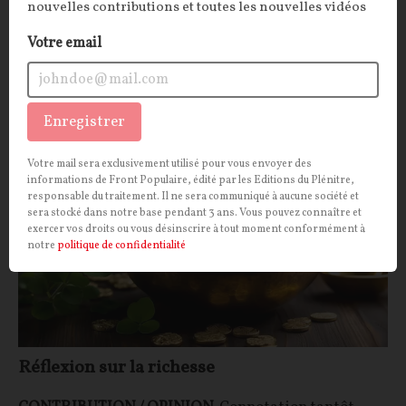
politiquement instrumentalisée risque de desservir
nouvelles contributions et toutes les nouvelles vidéos
la cause qu’elle prétend servir, appuie notre lecteur.
Votre email
Louis HOANG NGO
02/10/2025
61
commentaires
OPINIONS
Enregistrer
RICHESSES
Votre mail sera exclusivement utilisé pour vous envoyer des
informations de Front Populaire, édité par les Editions du Plénitre,
responsable du traitement. Il ne sera communiqué à aucune société et
sera stocké dans notre base pendant 3 ans. Vous pouvez connaître et
exercer vos droits ou vous désinscrire à tout moment conformément à
notre
politique de confidentialité
Réflexion sur la richesse