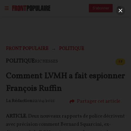
S'abonner
FRONT POPULAIRE
POLITIQUE
CONT
POLITIQUE
RICHESSES
F
P
Comment LVMH a fait espionner
François Ruffin
Partager cet article
La Rédaction
22/04/2021
ARTICLE
. Deux nouveaux rapports de police décrivent
avec précision comment Bernard Squarcini, ex-