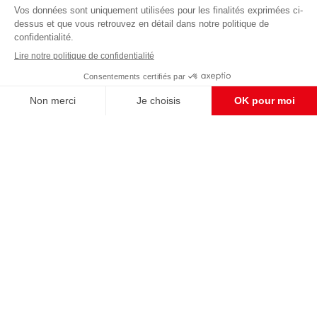
éditoriale
Enregistrer
CONTACT RÉDACTION
Pour nous écrire, proposer votre aide, un projet
concret, nous vous répondrons,
c'est ici :
contact@frontpopulaire.fr
CONTACT ABONNEMENT
Pour toute question, notre SERVICE CLIENTS
d'Evreux est à votre écoute au
02 78 88 00 35 du lundi au vendredi entre 9h et
18h , ou par mail à :
abo@frontpopulaire.fr