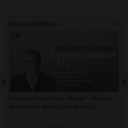
REVUE DE PRESSE
CONTEN
F
P
FP+
Le monde tel qu'il va… ou pas ! – la revue
de presse de Michel Onfray (#203)