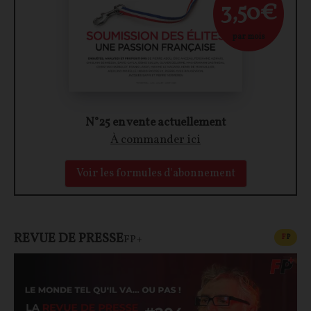
3,50€
par mois
N°25 en vente actuellement
À commander ici
Voir les formules d'abonnement
REVUE DE PRESSE
CONT
F
P
FP+