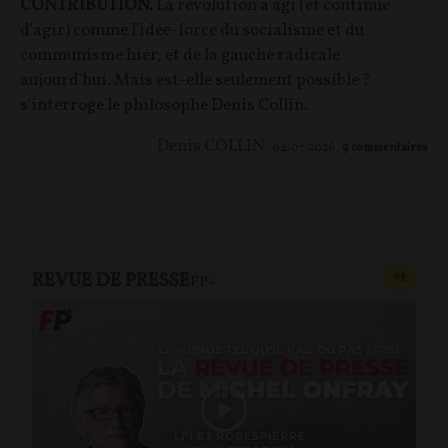
CONTRIBUTION.
La révolution a agi (et continue
d'agir) comme l'idée-force du socialisme et du
communisme hier, et de la gauche radicale
aujourd'hui. Mais est-elle seulement possible ?
s'interroge le philosophe Denis Collin.
Denis COLLIN
04/07/2026
9
commentaires
REVUE DE PRESSE
CONTEN
F
P
FP+