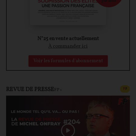
par mois
N°25 en vente actuellement
À commander ici
Voir les formules d'abonnement
REVUE DE PRESSE
CONT
F
P
FP+