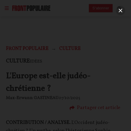
S'abonner
FRONT POPULAIRE
CULTURE
CULTURE
IDÉES
L'Europe est-elle judéo-
chrétienne ?
Max-Erwann GASTINEAU
07/10/2025
Partager cet article
CONTRIBUTION / ANALYSE.
L'Occident judéo-
chrétien ? Un mythe, selon l'historienne Sophie