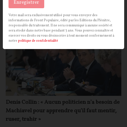
Enregistrer
Jean-Pierre Matière
04/08/2026
26
commentaires
Votre mail sera exclusivement utilisé pour vous envoyer des
informations de Front Populaire, édité par les Editions du Plénitre,
IDÉES
CONT
F
P
POLITIQUE
responsable du traitement. Il ne sera communiqué à aucune société et
sera stocké dans notre base pendant 3 ans. Vous pouvez connaître et
exercer vos droits ou vous désinscrire à tout moment conformément à
notre
politique de confidentialité
Denis Collin : « Aucun politicien n’a besoin de
Machiavel pour apprendre qu’il faut mentir,
ruser, trahir »