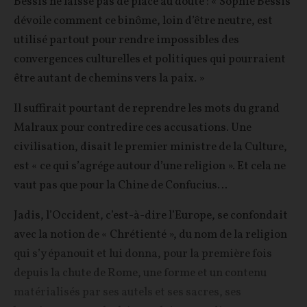
Bessis ne laisse pas de place au doute : « Sophie Bessis
dévoile comment ce binôme, loin d’être neutre, est
utilisé partout pour rendre impossibles des
convergences culturelles et politiques qui pourraient
être autant de chemins vers la paix. »
Il suffirait pourtant de reprendre les mots du grand
Malraux pour contredire ces accusations. Une
civilisation, disait le premier ministre de la Culture,
est « ce qui s’agrége autour d’une religion ». Et cela ne
vaut pas que pour la Chine de Confucius…
Jadis, l’Occident, c’est-à-dire l’Europe, se confondait
avec la notion de « Chrétienté », du nom de la religion
qui s’y épanouit et lui donna, pour la première fois
depuis la chute de Rome, une forme et un contenu
matérialisés par ses autels et ses sacres, ses