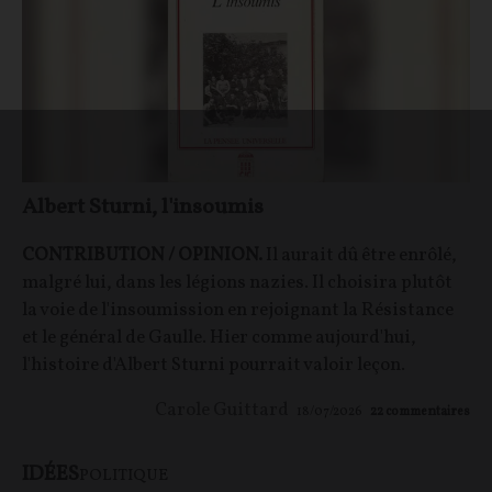
Albert Sturni, l'insoumis
CONTRIBUTION / OPINION.
Il aurait dû être enrôlé,
malgré lui, dans les légions nazies. Il choisira plutôt
la voie de l'insoumission en rejoignant la Résistance
et le général de Gaulle. Hier comme aujourd'hui,
l'histoire d'Albert Sturni pourrait valoir leçon.
Carole Guittard
18/07/2026
22
commentaires
IDÉES
POLITIQUE