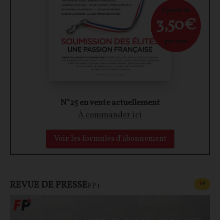
À partir de
3,50€
par mois
N°25 en vente actuellement
À commander ici
Voir les formules d'abonnement
REVUE DE PRESSE
CONT
F
P
FP+