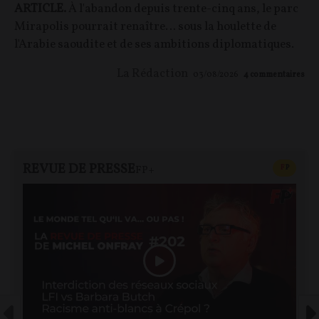
ARTICLE.
À l'abandon depuis trente-cinq ans, le parc
Mirapolis pourrait renaître… sous la houlette de
l'Arabie saoudite et de ses ambitions diplomatiques.
La Rédaction
03/08/2026
4
commentaires
REVUE DE PRESSE
CONTEN
F
P
FP+