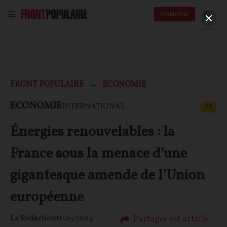
S'abonner
FRONT POPULAIRE
ECONOMIE
CONT
ECONOMIE
INTERNATIONAL
F
P
Énergies renouvelables : la
France sous la menace d’une
gigantesque amende de l’Union
européenne
Partager cet article
La Rédaction
11/03/2025