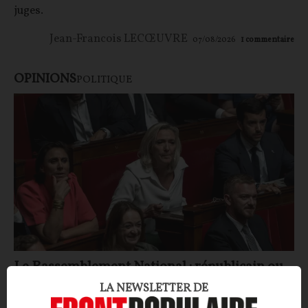
juges.
Jean-Francois LECŒUVRE
07/08/2026
1
commentaire
OPINIONS
POLITIQUE
Le Rassemblement National : républicain ou
anti-républicain ?
LA NEWSLETTER DE