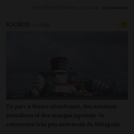
Jean-Pierre Matière
04/08/2026
25
commentaires
SOCIÉTÉ
CONT
F
P
CULTURE
Un parc à thème abandonné, des mécènes
saoudiens et des mangas japonais : le
renouveau très peu souverain de Mirapolis