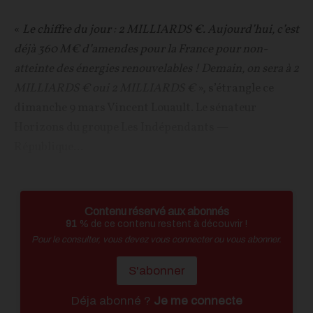
«
Le chiffre du jour : 2 MILLIARDS €. Aujourd’hui, c’est
déjà 360 M€ d’amendes pour la France pour non-
atteinte des énergies renouvelables ! Demain, on sera à 2
MILLIARDS € oui 2 MILLIARDS €
», s’étrangle ce
dimanche 9 mars Vincent Louault. Le sénateur
Horizons du groupe Les Indépendants —
République...
Contenu réservé aux abonnés
91
% de ce contenu restent à découvrir !
Pour le consulter, vous devez vous connecter ou vous abonner.
S'abonner
Déja abonné ?
Je me connecte