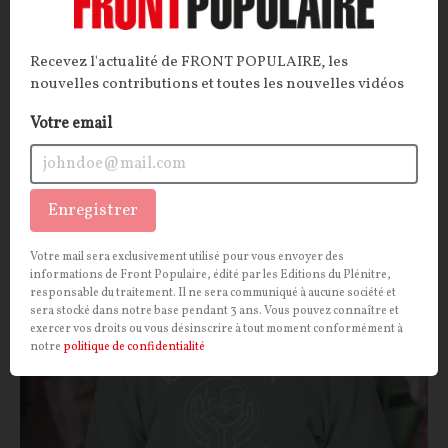
CONTRIBUTION/OPINION.
Pour une bonne partie du
champ politico-médiatique, l'affaire est entendue : le
Rassemblement national serait un parti d'extrême
Recevez l'actualité de FRONT POPULAIRE, les
nouvelles contributions et toutes les nouvelles vidéos
droite, et il serait hors du « champ républicain ». Mais
au-delà des formules et des automatismes, qu'en est-il
Votre email
réellement ?
Anthony Gelao
07/08/2026
21
commentaires
Enregistrer
SOCIÉTÉ
CONT
F
P
MORTALITÉ INFANTILE
Votre mail sera exclusivement utilisé pour vous envoyer des
informations de Front Populaire, édité par les Editions du Plénitre,
responsable du traitement. Il ne sera communiqué à aucune société et
sera stocké dans notre base pendant 3 ans. Vous pouvez connaître et
exercer vos droits ou vous désinscrire à tout moment conformément à
notre
politique de confidentialité