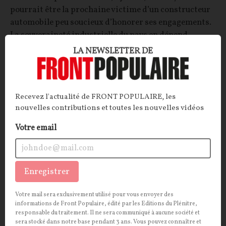
pourrait être la prochaine victime d’un constructeur
automobile peu soucieux d’honorer ses engagements.
La souveraineté industrielle du pays en dépend
pourtant.
LA NEWSLETTER DE
La Rédaction
28/05/2026
8
commentaires
INTERNATIONAL
Recevez l'actualité de FRONT POPULAIRE, les
CONT
F
P
UNION EUROPÉENNE
nouvelles contributions et toutes les nouvelles vidéos
Votre email
Enregistrer
Votre mail sera exclusivement utilisé pour vous envoyer des
informations de Front Populaire, édité par les Editions du Plénitre,
responsable du traitement. Il ne sera communiqué à aucune société et
sera stocké dans notre base pendant 3 ans. Vous pouvez connaître et