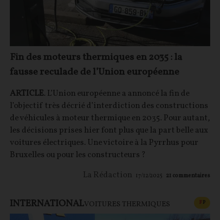
Fin des moteurs thermiques en 2035 : la
fausse reculade de l’Union européenne
ARTICLE
. L’Union européenne a annoncé la fin de
l’objectif très décrié d’interdiction des constructions
de véhicules à moteur thermique en 2035. Pour autant,
les décisions prises hier font plus que la part belle aux
voitures électriques. Une victoire à la Pyrrhus pour
Bruxelles ou pour les constructeurs ?
La Rédaction
17/12/2025
21
commentaires
INTERNATIONAL
CONT
F
P
VOITURES THERMIQUES