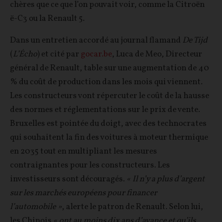
chères que ce que l’on pouvait voir, comme la Citroën
ë-C3 ou la Renault 5.
Dans un entretien accordé au journal flamand
De Tijd
(
L’Écho
) et cité par
gocar.be
, Luca de Meo, Directeur
général de Renault, table sur une augmentation de 40
% du coût de production dans les mois qui viennent.
Les constructeurs vont répercuter le coût de la hausse
des normes et réglementations sur le prix de vente.
Bruxelles est pointée du doigt, avec des technocrates
qui souhaitent la fin des voitures à moteur thermique
en 2035 tout en multipliant les mesures
contraignantes pour les constructeurs. Les
investisseurs sont découragés.
« Il n’y a plus d’argent
sur les marchés européens pour financer
l’automobile »
, alerte le patron de Renault. Selon lui,
les Chinois
« ont au moins dix ans d’avance et qu’ils