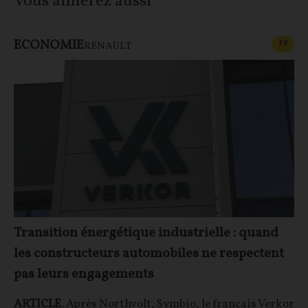
Vous aimerez aussi
ECONOMIE
CONT
F
P
RENAULT
Transition énergétique industrielle : quand
les constructeurs automobiles ne respectent
pas leurs engagements
ARTICLE
. Après Northvolt, Symbio, le français Verkor