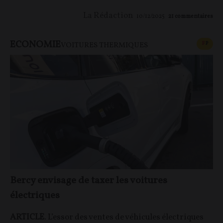
La Rédaction
10/12/2025
21
commentaires
ECONOMIE
CONT
F
P
VOITURES THERMIQUES
Bercy envisage de taxer les voitures
électriques
ARTICLE
. L’essor des ventes de véhicules électriques