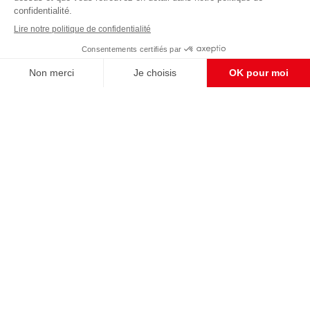
Pour maintenir la qualité de nos articles et vidéos, nous
avons besoin de votre soutien
Enregistrer
S'abonner et nous soutenir
CONTACT RÉDACTION
Pour nous écrire, proposer votre aide, un projet
concret, nous vous répondrons,
c'est ici :
contact@frontpopulaire.fr
CONTACT ABONNEMENT
Pour toute question, notre SERVICE CLIENTS
d'Evreux est à votre écoute au
02 78 88 00 35 du lundi au vendredi entre 9h et
18h , ou par mail à :
abo@frontpopulaire.fr