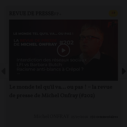
REVUE DE PRESSE
CONTEN
F
P
FP+
Le monde tel qu'il va… ou pas ! – la revue
de presse de Michel Onfray (#202)
Michel ONFRAY
25/07/2026
150
commentaires