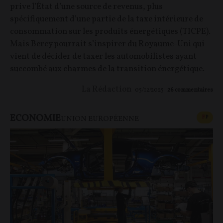
prive l’État d’une source de revenus, plus
spécifiquement d’une partie de la taxe intérieure de
consommation sur les produits énergétiques (TICPE).
Mais Bercy pourrait s’inspirer du Royaume-Uni qui
vient de décider de taxer les automobilistes ayant
succombé aux charmes de la transition énergétique.
La Rédaction
05/12/2025
26
commentaires
ECONOMIE
CONT
F
P
UNION EUROPÉENNE