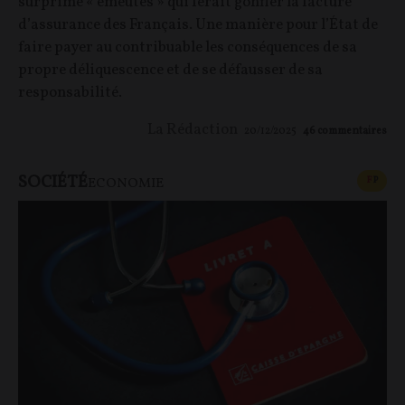
surprime « émeutes » qui ferait gonfler la facture
d’assurance des Français. Une manière pour l’État de
faire payer au contribuable les conséquences de sa
propre déliquescence et de se défausser de sa
responsabilité.
La Rédaction
20/12/2025
46
commentaires
SOCIÉTÉ
CONT
F
P
ECONOMIE