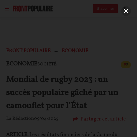
S'abonner
FRONT POPULAIRE
ECONOMIE
CONT
ECONOMIE
SOCIÉTÉ
F
P
Mondial de rugby 2023 : un
succès populaire gâché par un
camouflet pour l’État
Partager cet article
La Rédaction
09/04/2025
ARTICLE.
Les résultats financiers de la Coupe du