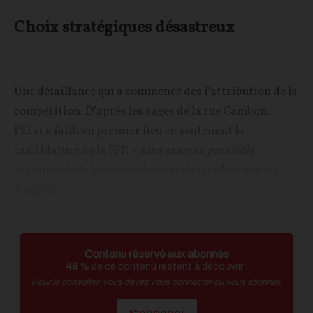
Choix stratégiques désastreux
Une défaillance qui a commencé dès l’attribution de la
compétition. D’après les sages de la rue Cambon,
l’État a failli en premier lieu en soutenant la
candidature de la FFR
« sans examen préalable
approfondi de la soutenabilité et de la cohérence du
budget...
Contenu réservé aux abonnés
48
% de ce contenu restent à découvrir !
Pour le consulter, vous devez vous connecter ou vous abonner.