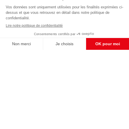
Abonnez-vous à notre newsletter
éditoriale
Enregistrer
CONTACT RÉDACTION
Pour nous écrire, proposer votre aide, un projet
concret, nous vous répondrons,
c'est ici :
contact@frontpopulaire.fr
CONTACT ABONNEMENT
Pour toute question, notre SERVICE CLIENTS
d'Evreux est à votre écoute au
02 78 88 00 35 du lundi au vendredi entre 9h et
18h , ou par mail à :
abo@frontpopulaire.fr