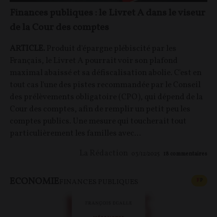
Finances publiques : le Livret A dans le viseur
de la Cour des comptes
ARTICLE.
Produit d'épargne plébiscité par les
Français, le Livret A pourrait voir son plafond
maximal abaissé et sa défiscalisation abolie. C'est en
tout cas l'une des pistes recommandée par le Conseil
des prélèvements obligatoire (CPO), qui dépend de la
Cour des comptes, afin de remplir un petit peu les
comptes publics. Une mesure qui toucherait tout
particulièrement les familles avec...
La Rédaction
03/12/2025
18
commentaires
ECONOMIE
CONT
F
P
FINANCES PUBLIQUES