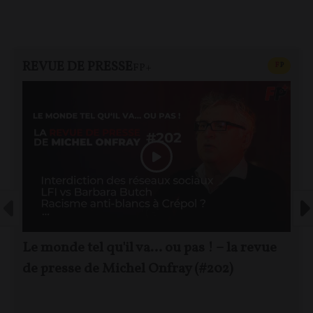
REVUE DE PRESSE
CONTEN
F
P
FP+
Le monde tel qu'il va… ou pas ! – la revue
de presse de Michel Onfray (#202)