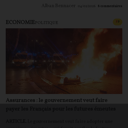
Alban Bennacer
04/02/2026
8
commentaires
ECONOMIE
CONT
F
P
POLITIQUE
Assurances : le gouvernement veut faire
payer les Français pour les futures émeutes
ARTICLE.
Le gouvernement veut faire adopter une