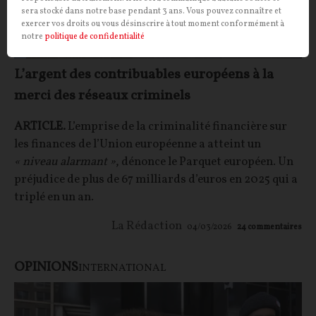
sera stocké dans notre base pendant 3 ans. Vous pouvez connaître et
exercer vos droits ou vous désinscrire à tout moment conformément à
notre
politique de confidentialité
L’argent des contribuables européens à la
merci des réseaux criminels
ARTICLE.
L’emprise de la criminalité financière sur
les finances de l’Union européenne a atteint un
« niveau alarmant »
, dénonce le Parquet européen. Un
préjudice de plus de 67 milliards d’euros en 2025 qui a
triplé en un an.
La Rédaction
04/03/2026
24
commentaires
OPINIONS
INTERNATIONAL