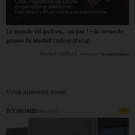
Le monde tel qu'il va… ou pas ! – la revue de
presse de Michel Onfray (#204)
Michel ONFRAY
08/08/2026
36
commentaires
Vous aimerez aussi
ECONOMIE
CONT
F
P
RENAULT