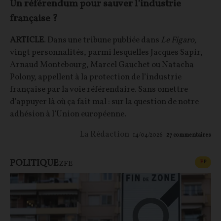
Un référendum pour sauver l’industrie
française ?
ARTICLE
. Dans une tribune publiée dans
Le Figaro,
vingt personnalités, parmi lesquelles Jacques Sapir,
Arnaud Montebourg, Marcel Gauchet ou Natacha
Polony, appellent à la protection de l’industrie
française par la voie référendaire. Sans omettre
d'appuyer là où ça fait mal : sur la question de notre
adhésion à l’Union européenne.
La Rédaction
14/04/2026
27
commentaires
POLITIQUE
CONT
F
P
ZFE