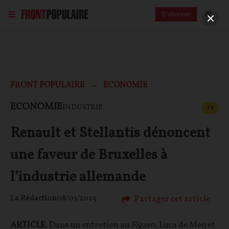
S'abonner
FRONT POPULAIRE
ECONOMIE
CONT
ECONOMIE
INDUSTRIE
F
P
Renault et Stellantis dénoncent
une faveur de Bruxelles à
l’industrie allemande
Partager cet article
La Rédaction
08/05/2025
ARTICLE
. Dans un entretien au
Figaro
, Luca de Meo et