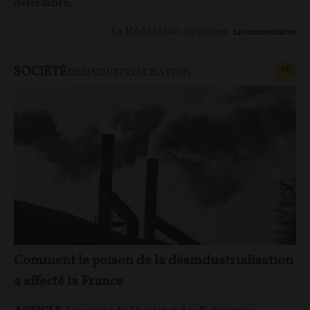
déferlante.
La Rédaction
23/03/2026
24
commentaires
SOCIÉTÉ
CONT
F
P
DÉSINDUSTRIALISATION
Comment le poison de la désindustrialisation
a affecté la France