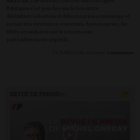
ARTICLE
. Une note de l’Institut des Politiques
Publiques s’est penchée sur le lien entre
désindustrialisation et détérioration économique et
sociale des territoires concernés. Sans surprise, les
effets secondaires sur le terrain sont
particulièrement négatifs.
La Rédaction
27/02/2026
7
commentaires
REVUE DE PRESSE
CONTEN
F
P
FP+