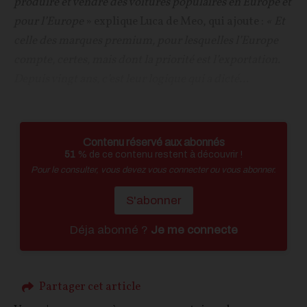
produire et vendre des voitures populaires en Europe et
pour l’Europe
» explique Luca de Meo, qui ajoute :
« Et
celle des marques premium, pour lesquelles l’Europe
compte, certes, mais dont la priorité est l’exportation.
Depuis vingt ans, c’est leur logique qui a dicté...
Contenu réservé aux abonnés
51
% de ce contenu restent à découvrir !
Pour le consulter, vous devez vous connecter ou vous abonner.
S'abonner
Déja abonné ?
Je me connecte
Partager cet article