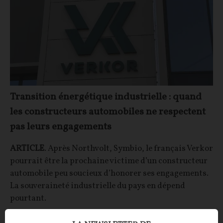
Transition énergétique industrielle : quand
les constructeurs automobiles ne respectent
pas leurs engagements
ARTICLE
. Après Northvolt, Symbio, le français Verkor
pourrait être la prochaine victime d’un constructeur
automobile peu soucieux d’honorer ses engagements.
La souveraineté industrielle du pays en dépend
pourtant.
La Rédaction
28/05/2026
8
commentaires