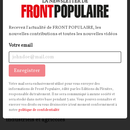
LA NEWSLETTER DE
ECONOMIE
CONT
F
P
INDUSTRIE
Recevez l'actualité de FRONT POPULAIRE, les
nouvelles contributions et toutes les nouvelles vidéos
Votre email
Enregistrer
Votre mail sera exclusivement utilisé pour vous envoyer des
informations de Front Populaire, édité par les Editions du Plénitre,
« Méthode Notre-Dame » : Emmanuel
responsable du traitement. Il ne sera communiqué à aucune société et
sera stocké dans notre base pendant 3 ans. Vous pouvez connaître et
Macron se réveille sur l'industrie et veut
exercer vos droits ou vous désinscrire à tout moment conformément à
accélérer le déploiement des projets
notre
politique de confidentialité
industriels et agricoles