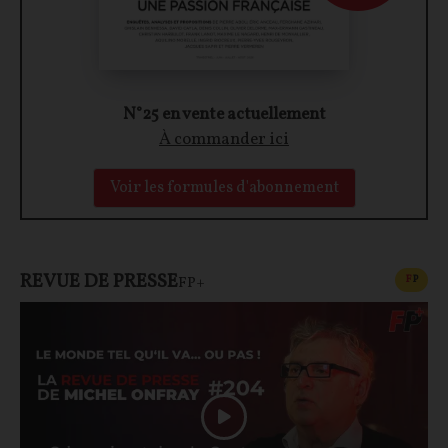
N°25 en vente actuellement
À commander ici
Voir les formules d'abonnement
REVUE DE PRESSE
CONT
F
P
FP+