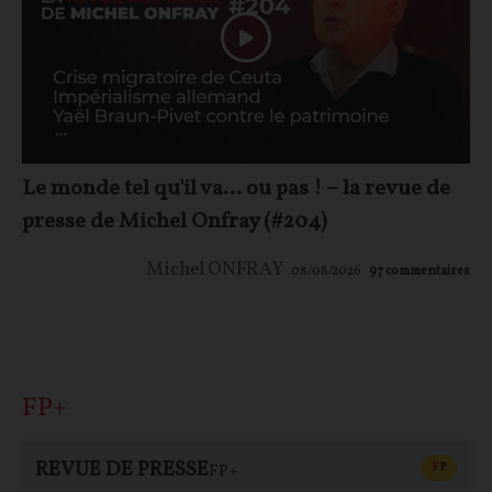
Le monde tel qu'il va… ou pas ! – la revue de
presse de Michel Onfray (#204)
Michel ONFRAY
08/08/2026
97
commentaires
FP+
REVUE DE PRESSE
CONTEN
F
P
FP+