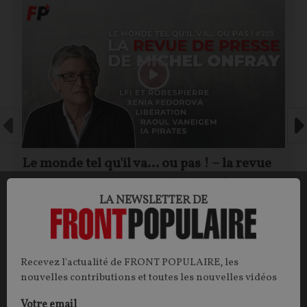
Le monde tel qu'il va… ou pas ! – la revue
de presse de Michel Onfray (#203)
LA NEWSLETTER DE
Michel ONFRAY
01/08/2026
83
commentaires
Recevez l'actualité de FRONT POPULAIRE, les
nouvelles contributions et toutes les nouvelles vidéos
Votre email