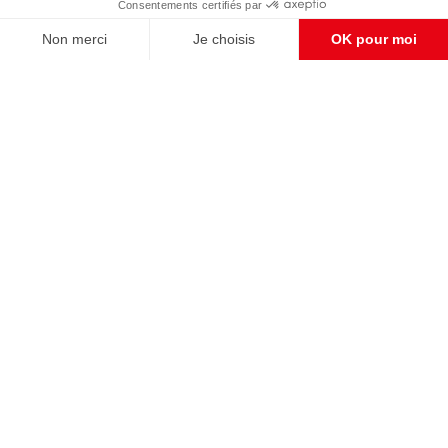
CONTACT RÉDACTION
Pour nous écrire, proposer votre aide, un projet
concret, nous vous répondrons,
c'est ici :
contact@frontpopulaire.fr
CONTACT ABONNEMENT
Pour toute question, notre SERVICE CLIENTS
d'Evreux est à votre écoute au
02 78 88 00 35 du lundi au vendredi entre 9h et
18h , ou par mail à :
abo@frontpopulaire.fr
L'actualité vue par les souverainistes