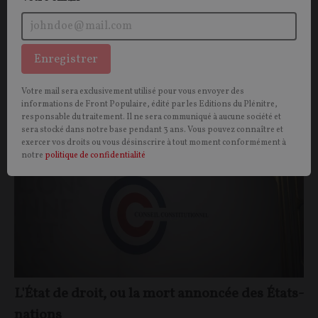
Vous aimerez aussi
Enregistrer
Votre mail sera exclusivement utilisé pour vous envoyer des
OPINIONS
POLITIQUE
informations de Front Populaire, édité par les Editions du Plénitre,
responsable du traitement. Il ne sera communiqué à aucune société et
sera stocké dans notre base pendant 3 ans. Vous pouvez connaître et
exercer vos droits ou vous désinscrire à tout moment conformément à
notre
politique de confidentialité
L'État de droit, ou la mort annoncée des États-
nations