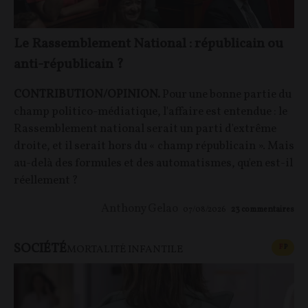
Le Rassemblement National : républicain ou
anti-républicain ?
CONTRIBUTION/OPINION.
Pour une bonne partie du
champ politico-médiatique, l'affaire est entendue : le
Rassemblement national serait un parti d'extrême
droite, et il serait hors du « champ républicain ». Mais
au-delà des formules et des automatismes, qu'en est-il
réellement ?
Anthony Gelao
07/08/2026
23
commentaires
SOCIÉTÉ
CONT
F
P
MORTALITÉ INFANTILE