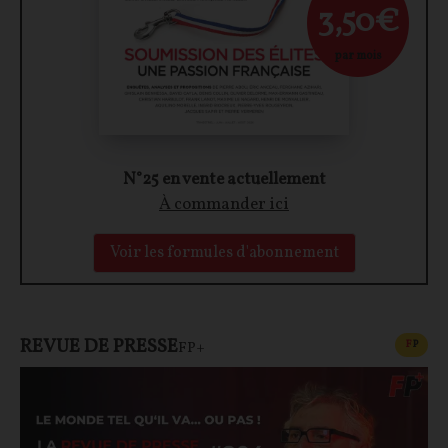
3,50€
par mois
N°25 en vente actuellement
À commander ici
Voir les formules d'abonnement
REVUE DE PRESSE
CONT
F
P
FP+