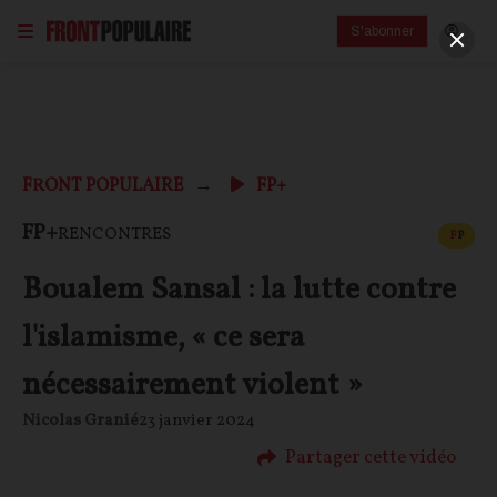
S'abonner
FRONT POPULAIRE
FP+
CONT
FP+
RENCONTRES
F
P
Boualem Sansal : la lutte contre
l'islamisme, « ce sera
nécessairement violent »
Nicolas Granié
23 janvier 2024
Partager cette vidéo