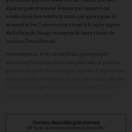
position de parti de coalition, de «
junior partner
»
dans un gouvernement dominé par un parti qui
voudra bien leur tendre la main (on ignore pour le
moment si les Conservateurs iront à la suite auprès
du Reform de Farage ou auprès de leurs rivaux de
toujours Travaillistes).
Normalement, il est de tradition que le peuple
mécontent balaie aux élections générales le parti au
pouvoir, au profit de l’autre grand parti d’opposition,
dans un système bipartisan à un tour comme celui de
la Grande Bretagne. Le Parti travailliste de l’actuel
premier ministre Keir Starmer bat les records...
Contenu disponible gratuitement
87
% de ce contenu restent à découvrir !