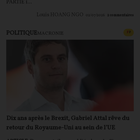
PARTIE 1...
Louis HOANG NGO
02/07/2026
2
commentaires
POLITIQUE
CONT
F
P
MACRONIE
Dix ans après le Brexit, Gabriel Attal rêve du
retour du Royaume-Uni au sein de l’UE