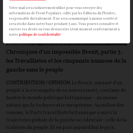
Votre mail sera exclusivement utilisé pour vous envoyer des
informations de Front Populaire, édité par les Editions du Plénitre,
responsable du traitement. Il ne sera communiqué à aucune société et
sera stocké dans notre base pendant 3 ans. Vous pouvez connaître et
exercer vos droits ou vous désinscrire à tout moment conformément à
notre
politique de confidentialité
Chroniques d'un impossible Brexit, partie 3 :
les Travaillistes et les cinquante nuances de la
gauche sans le peuple
CONTRIBUTION / OPINION.
Le Brexit, sursaut d'un
peuple à la reconquête de sa souveraineté, continue de
hanter le monde politique britannique – au moins
autant que la technocratie européenne. Au milieu des
remous, le Parti travailliste britannique a suivi la
trajectoire globale de la gauche occidentale : celle de la
trahison du peuple. Et en paie aujourd'hui le prix.