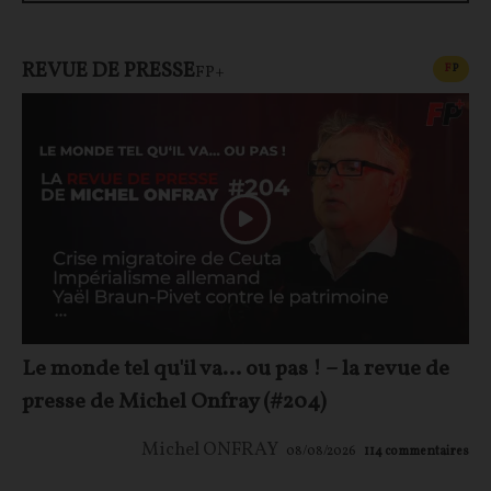
REVUE DE PRESSE
CONT
F
P
FP+
Le monde tel qu'il va… ou pas ! – la revue de
presse de Michel Onfray (#204)
Michel ONFRAY
08/08/2026
114
commentaires