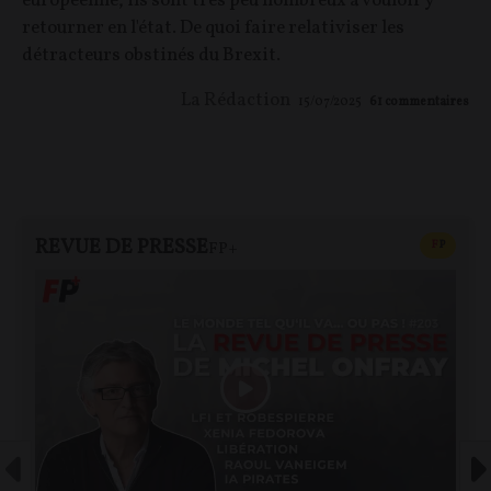
européenne, ils sont très peu nombreux à vouloir y
retourner en l'état. De quoi faire relativiser les
détracteurs obstinés du Brexit.
La Rédaction
15/07/2025
61
commentaires
REVUE DE PRESSE
CONTEN
F
P
FP+