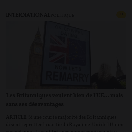
INTERNATIONAL
CONT
F
P
POLITIQUE
Les Britanniques veulent bien de l’UE… mais
sans ses désavantages
ARTICLE
. Si une courte majorité des Britanniques
disent regretter la sortie du Royaume-Uni de l'Union