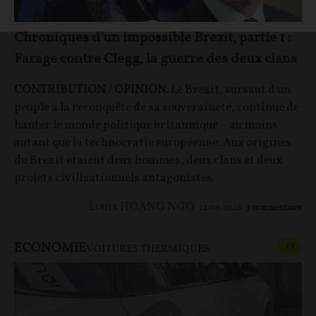
Chroniques d'un impossible Brexit, partie 1 :
Farage contre Clegg, la guerre des deux clans
CONTRIBUTION / OPINION.
Le Brexit, sursaut d'un
peuple à la reconquête de sa souveraineté, continue de
hanter le monde politique britannique – au moins
autant que la technocratie européenne. Aux origines
du Brexit étaient deux hommes, deux clans et deux
projets civilisationnels antagonistes.
Louis HOANG NGO
12/06/2026
1
commentaire
ECONOMIE
CONT
F
P
VOITURES THERMIQUES