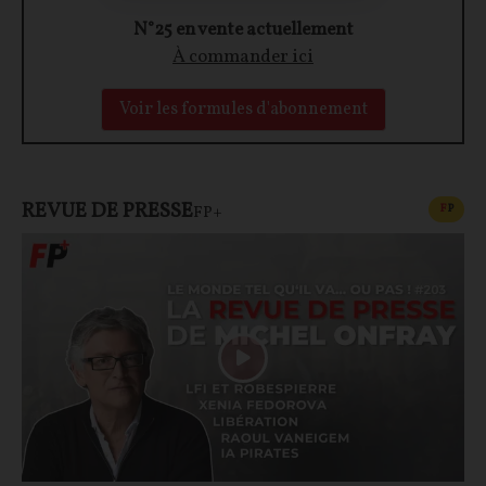
N°25 en vente actuellement
À commander ici
Voir les formules d'abonnement
REVUE DE PRESSE
CONT
F
P
FP+