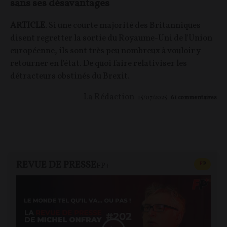
sans ses désavantages
ARTICLE
. Si une courte majorité des Britanniques
disent regretter la sortie du Royaume-Uni de l'Union
européenne, ils sont très peu nombreux à vouloir y
retourner en l'état. De quoi faire relativiser les
détracteurs obstinés du Brexit.
La Rédaction
15/07/2025
61
commentaires
REVUE DE PRESSE
CONTEN
F
P
FP+