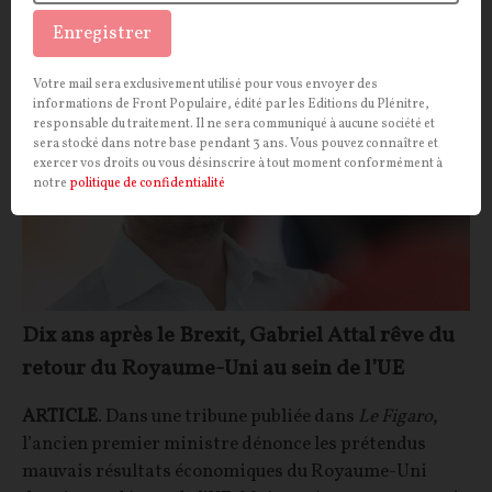
Enregistrer
POLITIQUE
CONT
F
P
MACRONIE
Votre mail sera exclusivement utilisé pour vous envoyer des
informations de Front Populaire, édité par les Editions du Plénitre,
responsable du traitement. Il ne sera communiqué à aucune société et
sera stocké dans notre base pendant 3 ans. Vous pouvez connaître et
exercer vos droits ou vous désinscrire à tout moment conformément à
notre
politique de confidentialité
Dix ans après le Brexit, Gabriel Attal rêve du
retour du Royaume-Uni au sein de l’UE
ARTICLE
. Dans une tribune publiée dans
Le Figaro
,
l’ancien premier ministre dénonce les prétendus
mauvais résultats économiques du Royaume-Uni