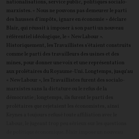
nationalisations, service public, politiques socialo-
marxistes. « Nous ne pouvons pas demeurer le parti
des hausses d’impôts, ignare en économie » déclare
Blair, qui réussit à imposer à son parti un nouveau
référentiel idéologique, le « New Labour ».
Historiquement, les Travaillistes s’étaient construits
comme le parti des travailleurs des usines et des
mines, pour donner une voix et une représentation
aux prolétaires du Royaume-Uni. Longtemps, jusqu’au
« New Labour », les Travaillistes furent des socialo-
marxistes sans la dictature ou le refus de la
démocratie ; longtemps, ils furent le parti des
prolétaires que rejetaient les économistes, ainsi
Keynes a toujours refusé toute affiliation avec le
Labour, le jugeant trop peu sérieux sur les questions
de politique économique. Blair impose un nouveau