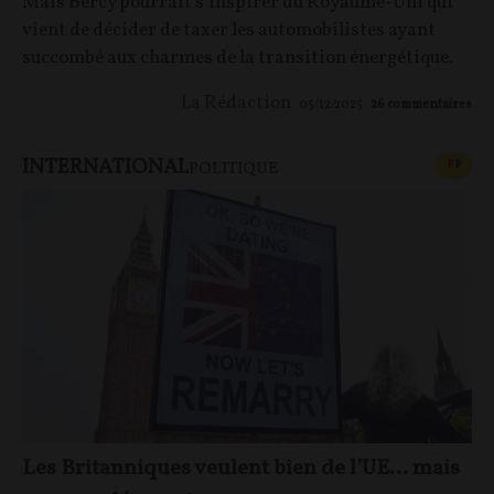
Mais Bercy pourrait s’inspirer du Royaume-Uni qui
vient de décider de taxer les automobilistes ayant
succombé aux charmes de la transition énergétique.
La Rédaction
05/12/2025
26
commentaires
INTERNATIONAL
CONT
F
P
POLITIQUE
Les Britanniques veulent bien de l’UE… mais