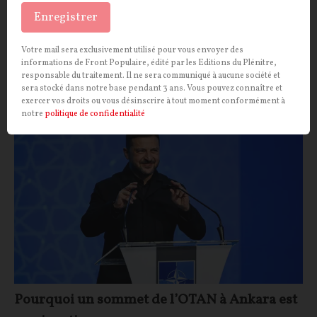
la voie de l'insoumission en rejoignant la Résistance
Enregistrer
et le général de Gaulle. Hier comme aujourd'hui,
l'histoire d'Albert Sturni pourrait valoir leçon.
Votre mail sera exclusivement utilisé pour vous envoyer des
informations de Front Populaire, édité par les Editions du Plénitre,
Carole Guittard
18/07/2026
22
commentaires
responsable du traitement. Il ne sera communiqué à aucune société et
sera stocké dans notre base pendant 3 ans. Vous pouvez connaître et
exercer vos droits ou vous désinscrire à tout moment conformément à
OPINIONS
INTERNATIONAL
notre
politique de confidentialité
Pourquoi un sommet de l’OTAN à Ankara est