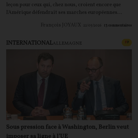
leçon pour ceux qui, chez nous, croient encore que
l'Amérique défendrait ses marches européennes…
François JOYAUX
22/05/2026
13
commentaires
INTERNATIONAL
CONT
F
P
ALLEMAGNE
Sous pression face à Washington, Berlin veut
imposer sa ligne à l’UE