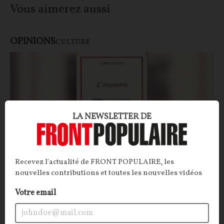
Vous aimerez aussi
OPINIONS
CULTURE
LA NEWSLETTER DE
Recevez l'actualité de FRONT POPULAIRE, les
nouvelles contributions et toutes les nouvelles vidéos
Albert Sturni, l'insoumis
Votre email
CONTRIBUTION / OPINION.
Il aurait dû être enrôlé,
malgré lui, dans les légions nazies. Il choisira plutôt