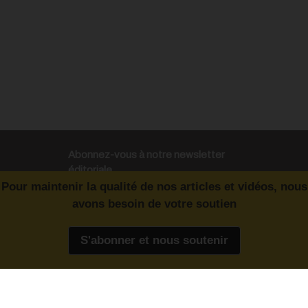
Abonnez-vous à notre newsletter
éditoriale
Pour maintenir la qualité de nos articles et vidéos, nous
avons besoin de votre soutien
Enregistrer
S'abonner et nous soutenir
CONTACT RÉDACTION
Pour nous écrire, proposer votre aide, un projet
concret, nous vous répondrons,