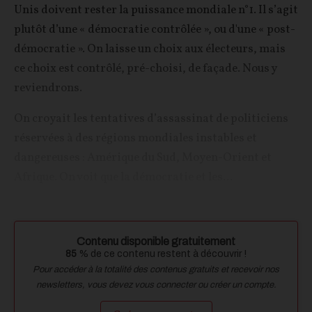
Unis doivent rester la puissance mondiale n°1. Il s’agit
plutôt d’une « démocratie contrôlée », ou d'une « post-
démocratie ». On laisse un choix aux électeurs, mais
ce choix est contrôlé, pré-choisi, de façade. Nous y
reviendrons.
On croyait les tentatives d’assassinat de politiciens
réservées à des régions mondiales instables et
dangereuses : Amérique du Sud, Moyen-Orient et
Afrique. On voit que la démocratie et les...
Contenu disponible gratuitement
85
% de ce contenu restent à découvrir !
Pour accéder à la totalité des contenus gratuits et recevoir nos
newsletters, vous devez vous connecter ou créer un compte.