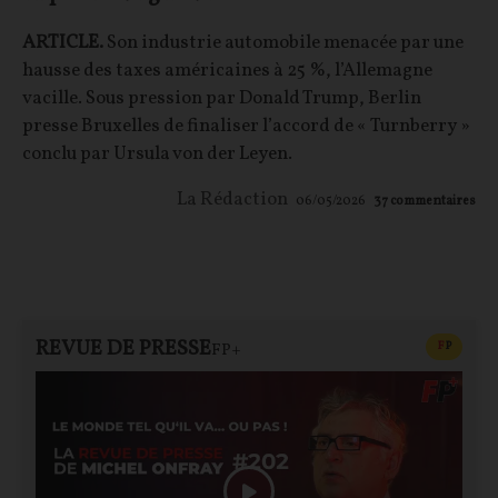
ARTICLE.
Son industrie automobile menacée par une
hausse des taxes américaines à 25 %, l’Allemagne
vacille. Sous pression par Donald Trump, Berlin
presse Bruxelles de finaliser l’accord de « Turnberry »
conclu par Ursula von der Leyen.
La Rédaction
06/05/2026
37
commentaires
REVUE DE PRESSE
CONTEN
F
P
FP+