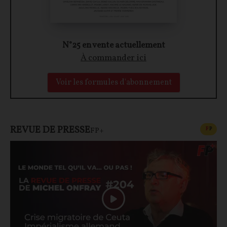
N°25 en vente actuellement
À commander ici
Voir les formules d'abonnement
REVUE DE PRESSE
CONT
F
P
FP+