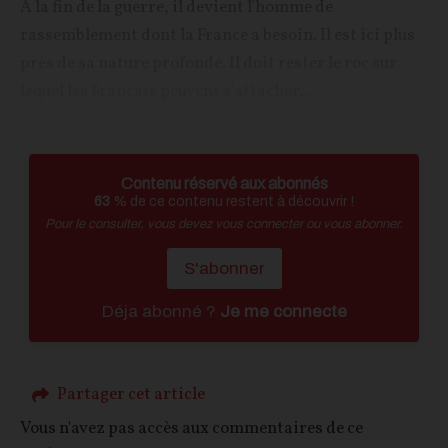
À la fin de la guerre, il devient l'homme de
rassemblement dont la France a besoin. Il est ici plus
près de sa nature profonde. Il doit rester le roc sur
lequel les Français peuvent s'attacher...
Contenu réservé aux abonnés
63
% de ce contenu restent à découvrir !
Pour le consulter, vous devez vous connecter ou vous abonner.
S'abonner
Déja abonné ?
Je me connecte
Partager cet article
Vous n'avez pas accès aux commentaires de ce