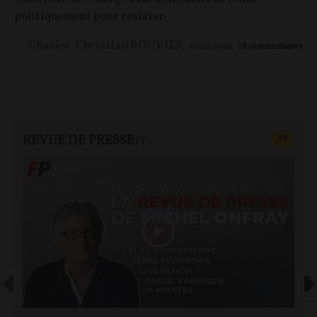
politiquement pour résister.
Charles-Christian BOUVIER
10/04/2026
78
commentaires
REVUE DE PRESSE
CONTEN
F
P
FP+