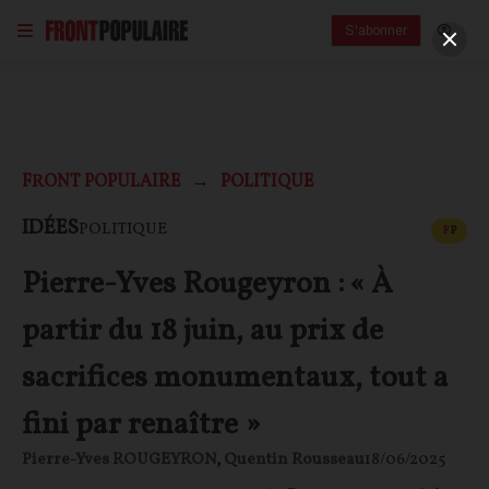
S'abonner
FRONT POPULAIRE
POLITIQUE
CONT
IDÉES
POLITIQUE
F
P
Pierre-Yves Rougeyron : « À
partir du 18 juin, au prix de
sacrifices monumentaux, tout a
fini par renaître »
Pierre-Yves ROUGEYRON
,
Quentin Rousseau
18/06/2025