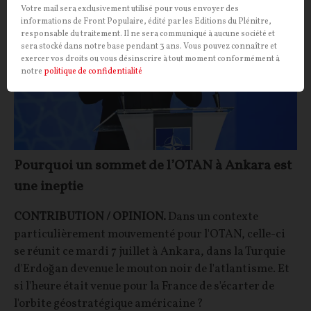
Votre mail sera exclusivement utilisé pour vous envoyer des
informations de Front Populaire, édité par les Editions du Plénitre,
responsable du traitement. Il ne sera communiqué à aucune société et
sera stocké dans notre base pendant 3 ans. Vous pouvez connaître et
exercer vos droits ou vous désinscrire à tout moment conformément à
notre
politique de confidentialité
Pourquoi un sommet de l’OTAN à Ankara est
une ineptie
CONTRIBUTION / OPINION.
Dans un contexte
particulièrement mouvementé pour l'OTAN, celle-ci
se réunit ce mardi 7 juillet à Ankara, dans la Turquie
d'Erdoğan devenue le mouton noir de l'atlantisme. Et
si l'heure était venue pour la France de s'écarter de
l'orbite géostratégique américaine ?