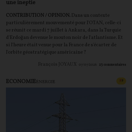
une ineptie
CONTRIBUTION / OPINION.
Dans un contexte
particulièrement mouvementé pour l'OTAN, celle-ci
se réunit ce mardi 7 juillet à Ankara, dans la Turquie
d'Erdoğan devenue le mouton noir de l'atlantisme. Et
si l'heure était venue pour la France de s'écarter de
l'orbite géostratégique américaine ?
François JOYAUX
07/07/2026
23
commentaires
ECONOMIE
CONT
F
P
ÉNERGIE