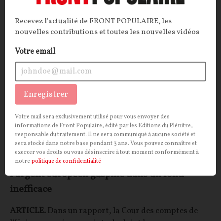
Recevez l'actualité de FRONT POPULAIRE, les
ECONOMIE
CONT
F
P
PASSOIRES THERMIQUES
nouvelles contributions et toutes les nouvelles vidéos
Votre email
Enregistrer
Votre mail sera exclusivement utilisé pour vous envoyer des
informations de Front Populaire, édité par les Editions du Plénitre,
responsable du traitement. Il ne sera communiqué à aucune société et
sera stocké dans notre base pendant 3 ans. Vous pouvez connaître et
exercer vos droits ou vous désinscrire à tout moment conformément à
Rénovation thermique des bâtiments :
notre
politique de confidentialité
l’argent européen gaspillé dans un fond
inefficace
ARTICLE.
Dans un rapport, la Cour des comptes de