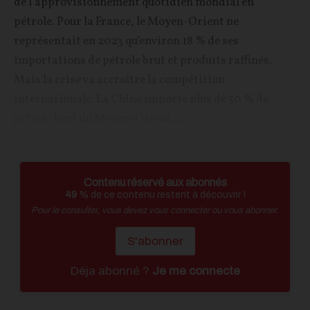
de l’approvisionnement quotidien mondial en
pétrole. Pour la France, le Moyen-Orient ne
représentait en 2023 qu’environ 18 % de ses
importations de pétrole brut et produits raffinés.
Mais la crise va accroître la compétition
internationale. La Chine importe plus de 50 % de
pétrole brut du Moyen-Orient,...
Contenu réservé aux abonnés
49
% de ce contenu restent à découvrir !
Pour le consulter, vous devez vous connecter ou vous abonner.
S'abonner
Déja abonné ?
Je me connecte