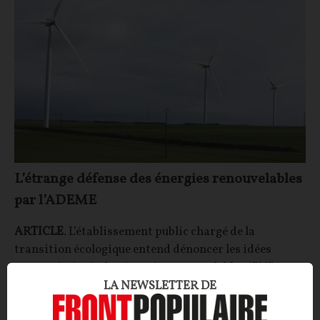
L’étrange défense des énergies renouvelables
par l’ADEME
ARTICLE
. L’établissement public chargé de la
transition écologique entend dénoncer les idées
reçues vis-à-vis des énergies renouvelables (ENR).
Avec un argumentaire bien peu convaincant.
LA NEWSLETTER DE
La Rédaction
13/07/2026
14
commentaires