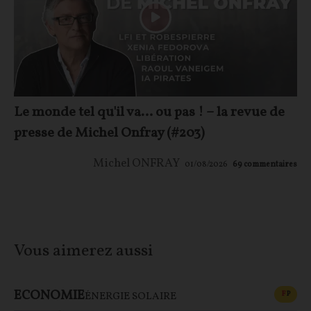
Le monde tel qu'il va… ou pas ! – la revue de
presse de Michel Onfray (#203)
Michel ONFRAY
01/08/2026
69
commentaires
Vous aimerez aussi
ECONOMIE
CONT
F
P
ÉNERGIE SOLAIRE