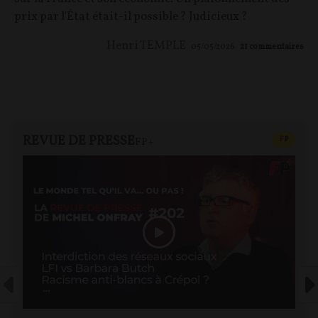
prix par l'État était-il possible ? Judicieux ?
Henri TEMPLE
05/05/2026
21
commentaires
REVUE DE PRESSE
CONTEN
F
P
FP+