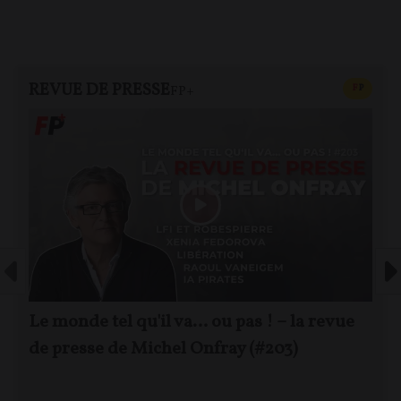
REVUE DE PRESSE
CONTEN
F
P
FP+
Le monde tel qu'il va… ou pas ! – la revue
de presse de Michel Onfray (#203)