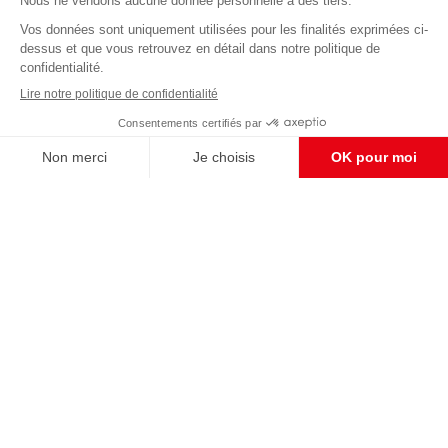
Abonnez-vous à notre newsletter
éditoriale
Pour maintenir la qualité de nos articles et vidéos, nous
avons besoin de votre soutien
Enregistrer
S'abonner et nous soutenir
CONTACT RÉDACTION
Pour nous écrire, proposer votre aide, un projet
concret, nous vous répondrons,
c'est ici :
contact@frontpopulaire.fr
CONTACT ABONNEMENT
Pour toute question, notre SERVICE CLIENTS
d'Evreux est à votre écoute au
02 78 88 00 35 du lundi au vendredi entre 9h et
18h , ou par mail à :
abo@frontpopulaire.fr