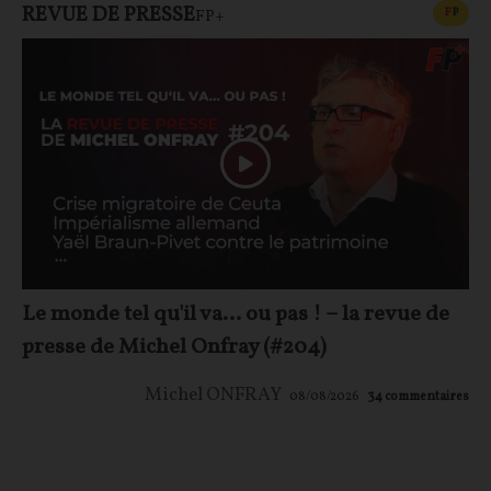
REVUE DE PRESSE
CONT
F
P
FP+
Le monde tel qu'il va… ou pas ! – la revue de
presse de Michel Onfray (#204)
Michel ONFRAY
08/08/2026
34
commentaires