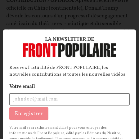
CONTRIBUTION / OPINION.
Après sa récente visite
officielle en Chine (continentale), Donald Trump
dévoile les contours d'un progressif désengagement
américain du théâtre est-asiatique et du sensible
dossier taïwanais. Une dynamique qui pourrait valoir
leçon pour ceux qui, chez nous, croient encore que
LA NEWSLETTER DE
l'Amérique défendrait ses marches européennes…
François JOYAUX
22/05/2026
13
commentaires
Recevez l'actualité de FRONT POPULAIRE, les
nouvelles contributions et toutes les nouvelles vidéos
INTERNATIONAL
CONT
F
P
ALLEMAGNE
Votre email
Enregistrer
Votre mail sera exclusivement utilisé pour vous envoyer des
informations de Front Populaire, édité par les Editions du Plénitre,