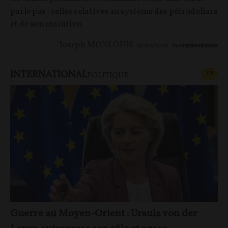
parle pas : celles relatives au système des pétrodollars
et de son maintien.
Joseph MONLOUIS
26/03/2026
12
commentaires
INTERNATIONAL
CONT
F
P
POLITIQUE
Guerre au Moyen-Orient : Ursula von der