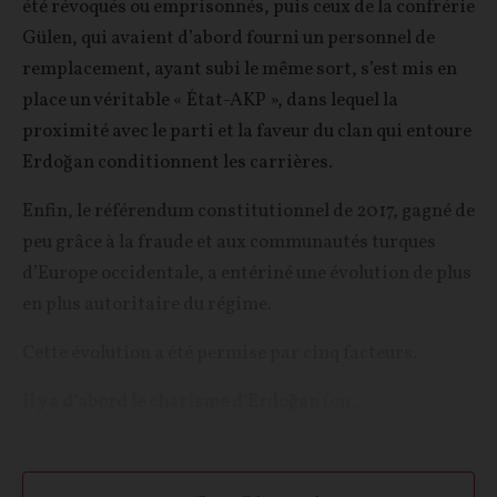
été révoqués ou emprisonnés, puis ceux de la confrérie
Gülen, qui avaient d’abord fourni un personnel de
remplacement, ayant subi le même sort, s’est mis en
place un véritable « État-AKP », dans lequel la
proximité avec le parti et la faveur du clan qui entoure
Erdoğan conditionnent les carrières.
Enfin, le référendum constitutionnel de 2017, gagné de
peu grâce à la fraude et aux communautés turques
d’Europe occidentale, a entériné une évolution de plus
en plus autoritaire du régime.
Cette évolution a été permise par cinq facteurs.
Il y a d’abord le charisme d’Erdoğan
(on...