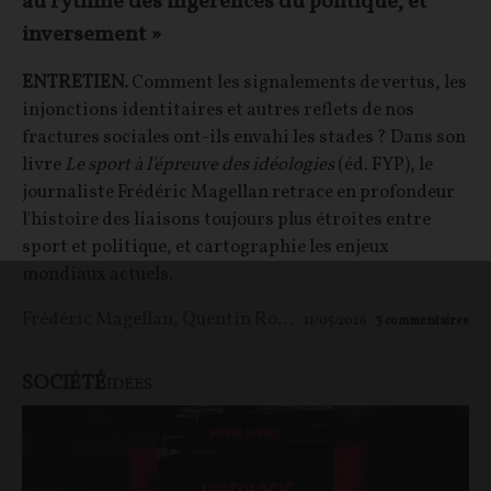
au rythme des ingérences du politique, et
inversement »
ENTRETIEN.
Comment les signalements de vertus, les
injonctions identitaires et autres reflets de nos
fractures sociales ont-ils envahi les stades ? Dans son
livre
Le sport à l'épreuve des idéologies
(éd. FYP), le
journaliste Frédéric Magellan retrace en profondeur
l'histoire des liaisons toujours plus étroites entre
sport et politique, et cartographie les enjeux
mondiaux actuels.
Frédéric Magellan
,
Quentin Rousseau
11/05/2026
3
commentaires
SOCIÉTÉ
IDÉES