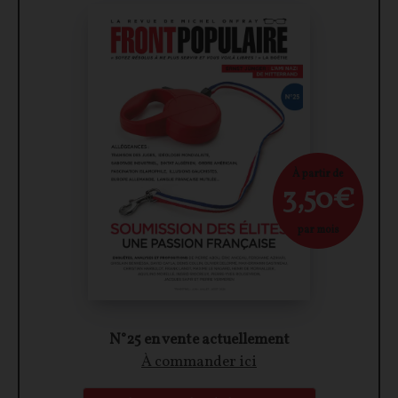
À partir de
3,50€
par mois
N°25 en vente actuellement
À commander ici