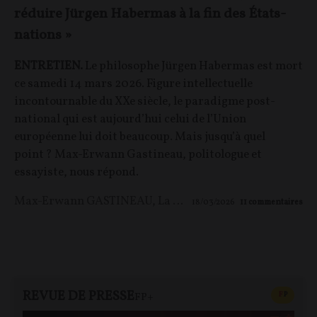
réduire Jürgen Habermas à la fin des États-
nations »
ENTRETIEN.
Le philosophe Jürgen Habermas est mort
ce samedi 14 mars 2026. Figure intellectuelle
incontournable du XXe siècle, le paradigme post-
national qui est aujourd’hui celui de l’Union
européenne lui doit beaucoup. Mais jusqu’à quel
point ? Max-Erwann Gastineau, politologue et
essayiste, nous répond.
Max-Erwann GASTINEAU
,
La Rédaction
18/03/2026
11
commentaires
REVUE DE PRESSE
CONTEN
F
P
FP+