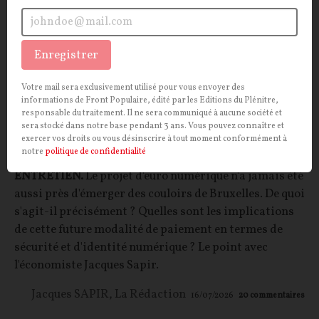
Enregistrer
Votre mail sera exclusivement utilisé pour vous envoyer des
Jacques Sapir : « Au-delà des aspects
informations de Front Populaire, édité par les Editions du Plénitre,
responsable du traitement. Il ne sera communiqué à aucune société et
techniques, il y a un véritable problème
sera stocké dans notre base pendant 3 ans. Vous pouvez connaître et
exercer vos droits ou vous désinscrire à tout moment conformément à
politique avec l'euro numérique »
notre
politique de confidentialité
ENTRETIEN.
Le projet d'euro numérique n'a jamais été
aussi près d'émerger des couloirs de Bruxelles. De quoi
s'agit-il précisément ? Quelles sont les implications
de cette future modalité de paiement en termes de
sécurité et d'identité numérique ? Le point avec
l'économiste Jacques Sapir.
Jacques SAPIR
,
La Rédaction
16/07/2026
20
commentaires