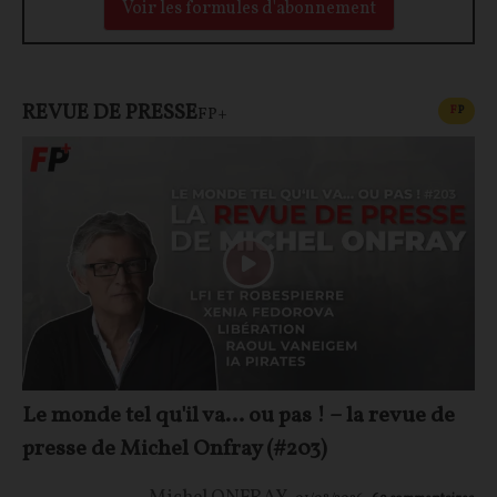
Voir les formules d'abonnement
REVUE DE PRESSE
CONT
F
P
FP+
Le monde tel qu'il va… ou pas ! – la revue de
presse de Michel Onfray (#203)