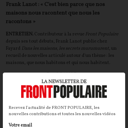
Frank Lanot : « C'est bien parce que nos
maisons nous racontent que nous les
racontons »
ENTRETIEN.
Contributeur à la revue
Front Populaire
depuis ses tout débuts, Frank Lanot publie chez
Fayard
Dans les maisons, les secrets murumurent
, un
recueil de nouvelles articulé autour d'un thème : les
maisons, que nous habitons et qui nous habitent.
Frank LANOT
26/07/2026
7
commentaires
LA NEWSLETTER DE
ECONOMIE
SOCIÉTÉ
Recevez l'actualité de FRONT POPULAIRE, les
nouvelles contributions et toutes les nouvelles vidéos
Votre email