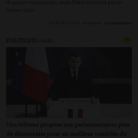
de guerre économique, mais Pékin n’entend pas se
laisser faire.
La Rédaction
30/06/2026
27
commentaires
POLITIQUE
CONT
F
P
ARMÉE
Une tribune propose aux parlementaires plus
de démocratie pour un meilleur contrôle du