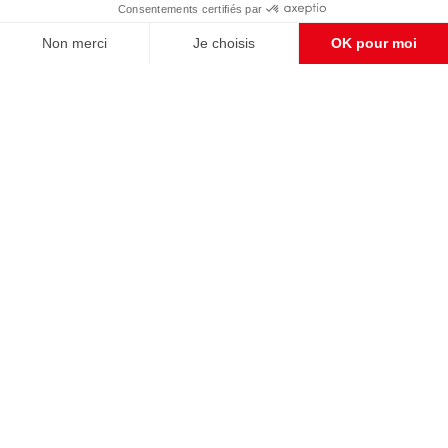
S'abonner et nous soutenir
CONTACT RÉDACTION
Pour nous écrire, proposer votre aide, un projet
concret, nous vous répondrons,
c'est ici :
contact@frontpopulaire.fr
CONTACT ABONNEMENT
Pour toute question, notre SERVICE CLIENTS
d'Evreux est à votre écoute au
02 78 88 00 35 du lundi au vendredi entre 9h et
18h , ou par mail à :
abo@frontpopulaire.fr
L'actualité vue par les souverainistes