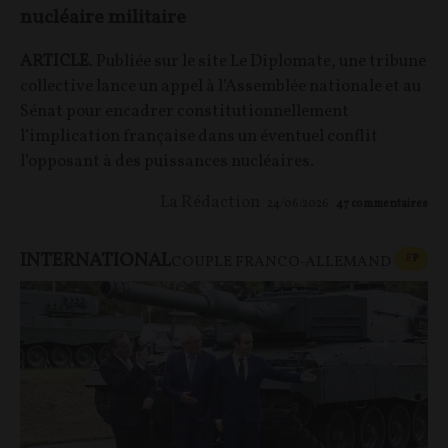
nucléaire militaire
ARTICLE
. Publiée sur le site Le Diplomate, une tribune
collective lance un appel à l’Assemblée nationale et au
Sénat pour encadrer constitutionnellement
l’implication française dans un éventuel conflit
l’opposant à des puissances nucléaires.
La Rédaction
24/06/2026
47
commentaires
INTERNATIONAL
CONT
F
P
COUPLE FRANCO-ALLEMAND