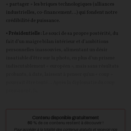
« partager » les briques technologiques (alliances
industrielles, co-financement…) qui fondent notre
crédibilité de puissance.
• Présidentielle :
Le souci de sa propre postérité, du
fait d’un maigre bilan intérieur et d’ambitions
personnelles inassouvies, alimentant un désir
insatiable d’être sur la photo, en plus d’un prisme
indiscutablement « européen », mais sans résultats
probants, à date, laissent à penser qu’un « coup »
pourrait être tenté… Après la diplomatie du coup
permanent, la...
Contenu disponible gratuitement
60
% de ce contenu restent à découvrir !
Pour accéder à la totalité des contenus gratuits et recevoir nos