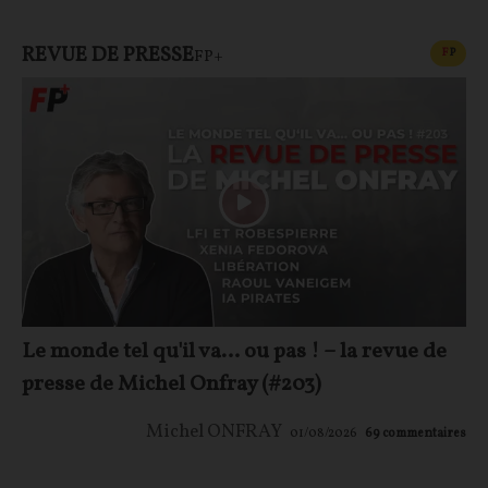
REVUE DE PRESSE
CONT
F
P
FP+
Le monde tel qu'il va… ou pas ! – la revue de
presse de Michel Onfray (#203)
Michel ONFRAY
01/08/2026
69
commentaires