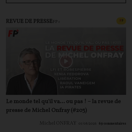
REVUE DE PRESSE
CONT
F
P
FP+
Le monde tel qu'il va… ou pas ! – la revue de
presse de Michel Onfray (#203)
Michel ONFRAY
01/08/2026
69
commentaires