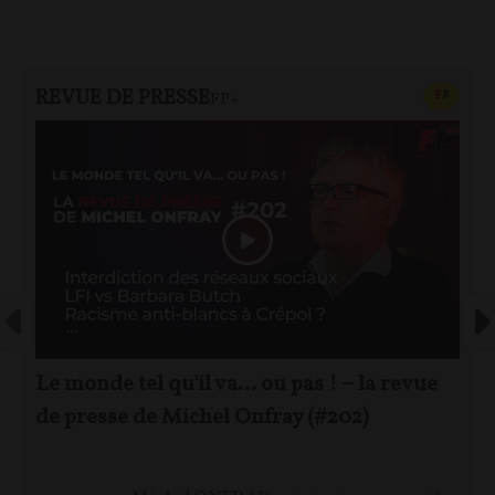
REVUE DE PRESSE
CONTEN
F
P
FP+
Le monde tel qu'il va… ou pas ! – la revue
de presse de Michel Onfray (#202)