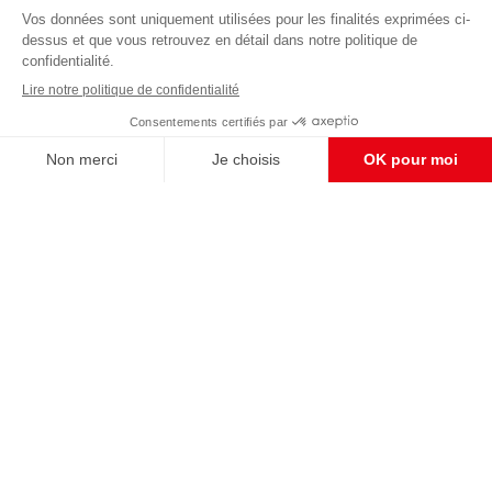
Abonnez-vous à notre newsletter
éditoriale
Pour maintenir la qualité de nos articles et vidéos, nous
avons besoin de votre soutien
Enregistrer
S'abonner et nous soutenir
CONTACT RÉDACTION
Pour nous écrire, proposer votre aide, un projet
concret, nous vous répondrons,
c'est ici :
contact@frontpopulaire.fr
CONTACT ABONNEMENT
Pour toute question, notre SERVICE CLIENTS
d'Evreux est à votre écoute au
02 78 88 00 35 du lundi au vendredi entre 9h et
18h , ou par mail à :
abo@frontpopulaire.fr