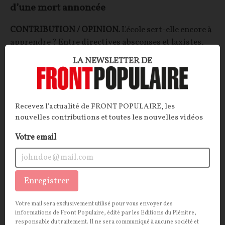
d’une mort annoncée
CONTRIBUTION / OPINION.
L'école sert-elle encore à
apprendre ? Entre directives absconses et laxistes,
numérisation à marche forcée, exigence en baisse
LA NEWSLETTER DE
constante et épisodes caniculaires mal gérés, la
réponse tend chaque jour plus vers la négative. Notre
contributrice parle d'expérience.
Recevez l'actualité de FRONT POPULAIRE, les
Céline CHOËL
19/07/2026
21
commentaires
nouvelles contributions et toutes les nouvelles vidéos
Votre email
OPINIONS
SOCIÉTÉ
Enregistrer
Votre mail sera exclusivement utilisé pour vous envoyer des
informations de Front Populaire, édité par les Editions du Plénitre,
responsable du traitement. Il ne sera communiqué à aucune société et