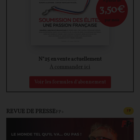
À partir de
3,50€
par mois
N°25 en vente actuellement
À commander ici
Voir les formules d'abonnement
REVUE DE PRESSE
CONT
F
P
FP+