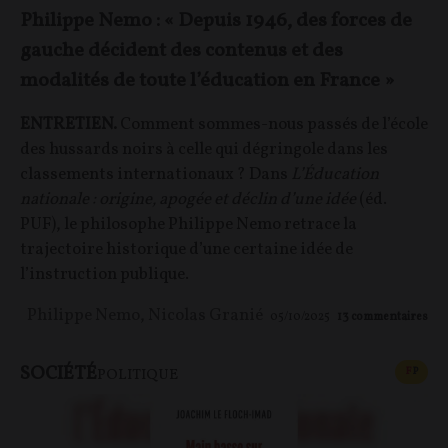
Philippe Nemo : « Depuis 1946, des forces de
gauche décident des contenus et des
modalités de toute l’éducation en France »
ENTRETIEN.
Comment sommes-nous passés de l’école
des hussards noirs à celle qui dégringole dans les
classements internationaux ?
Dans
L’Éducation
nationale : origine, apogée et déclin d’une idée
(éd.
PUF), le philosophe Philippe Nemo retrace la
trajectoire historique d’une certaine idée de
l’instruction publique.
Philippe Nemo
,
Nicolas Granié
05/10/2025
13
commentaires
SOCIÉTÉ
CONT
F
P
POLITIQUE