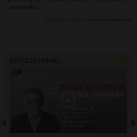
toujours plus...
Nicolas Granié
15/09/2025
61
commentaires
REVUE DE PRESSE
CONTEN
F
P
FP+