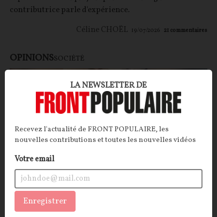
contributrice parle d'expérience.
Céline CHOËL
19/07/2026
21
commentaires
OPINIONS
SOCIÉTÉ
LA NEWSLETTER DE
Recevez l'actualité de FRONT POPULAIRE, les
nouvelles contributions et toutes les nouvelles vidéos
Votre email
Un prof agressé... c’est un prof agressé !
Enregistrer
CONTRIBUTION / OPINION.
Une récente vidéo virale