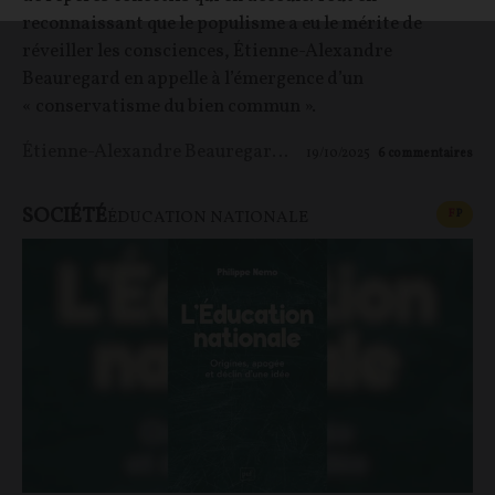
reconnaissant que le populisme a eu le mérite de
réveiller les consciences, Étienne-Alexandre
Beauregard en appelle à l’émergence d’un
« conservatisme du bien commun ».
Étienne-Alexandre Beauregard
,
Nicolas Granié
19/10/2025
6
commentaires
SOCIÉTÉ
CONT
F
P
ÉDUCATION NATIONALE