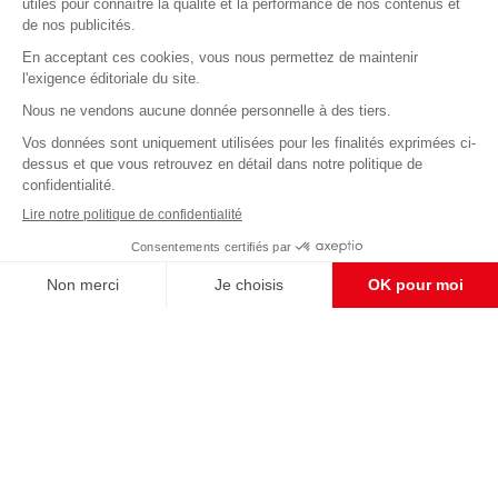
Abonnez-vous à notre newsletter
éditoriale
Pour maintenir la qualité de nos articles et vidéos, nous
avons besoin de votre soutien
Enregistrer
S'abonner et nous soutenir
CONTACT RÉDACTION
Pour nous écrire, proposer votre aide, un projet
concret, nous vous répondrons,
c'est ici :
contact@frontpopulaire.fr
CONTACT ABONNEMENT
Pour toute question, notre SERVICE CLIENTS