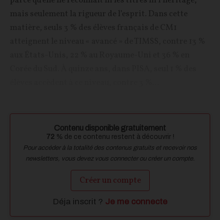
parce qu’elle ne reconnaît ni les titres ni l’héritage,
mais seulement la rigueur de l’esprit. Dans cette
matière, seuls 3 % des élèves français de CM1
atteignent le niveau « avancé » de TIMSS, contre 13 %
aux États-Unis, 22 % au Royaume-Uni et 36 % en
Corée du Sud. À quinze ans, dans PISA, seul 1 % des
élèves accèdent à ce niveau, contre 3 %...
Contenu disponible gratuitement
72
% de ce contenu restent à découvrir !
Pour accéder à la totalité des contenus gratuits et recevoir nos
newsletters, vous devez vous connecter ou créer un compte.
Créer un compte
Déja inscrit ?
Je me connecte