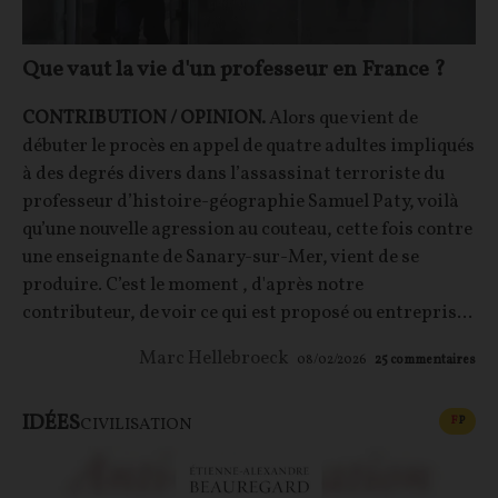
Que vaut la vie d'un professeur en France ?
CONTRIBUTION / OPINION.
Alors que vient de
débuter le procès en appel de quatre adultes impliqués
à des degrés divers dans l’assassinat terroriste du
professeur d’histoire-géographie Samuel Paty, voilà
qu’une nouvelle agression au couteau, cette fois contre
une enseignante de Sanary-sur-Mer, vient de se
produire. C’est le moment , d'après notre
contributeur, de voir ce qui est proposé ou entrepris...
Marc Hellebroeck
08/02/2026
25
commentaires
IDÉES
CONT
F
P
CIVILISATION