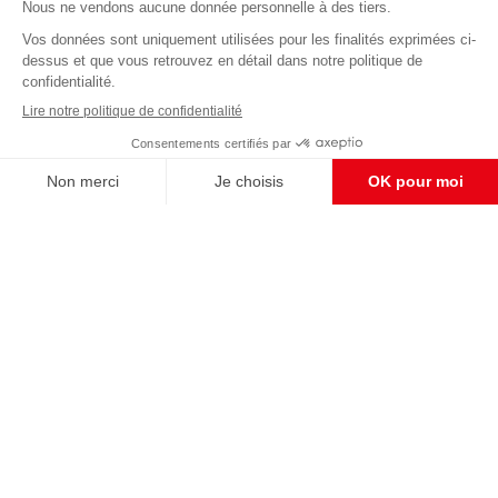
Abonnez-vous à notre newsletter
éditoriale
Pour maintenir la qualité de nos articles et vidéos, nous
avons besoin de votre soutien
Enregistrer
S'abonner et nous soutenir
CONTACT RÉDACTION
Pour nous écrire, proposer votre aide, un projet
concret, nous vous répondrons,
c'est ici :
contact@frontpopulaire.fr
CONTACT ABONNEMENT
Pour toute question, notre SERVICE CLIENTS
d'Evreux est à votre écoute au
02 78 88 00 35 du lundi au vendredi entre 9h et
18h , ou par mail à :
abo@frontpopulaire.fr