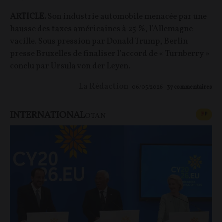
ARTICLE.
Son industrie automobile menacée par une
hausse des taxes américaines à 25 %, l’Allemagne
vacille. Sous pression par Donald Trump, Berlin
presse Bruxelles de finaliser l’accord de « Turnberry »
conclu par Ursula von der Leyen.
La Rédaction
06/05/2026
37
commentaires
INTERNATIONAL
CONT
F
P
OTAN