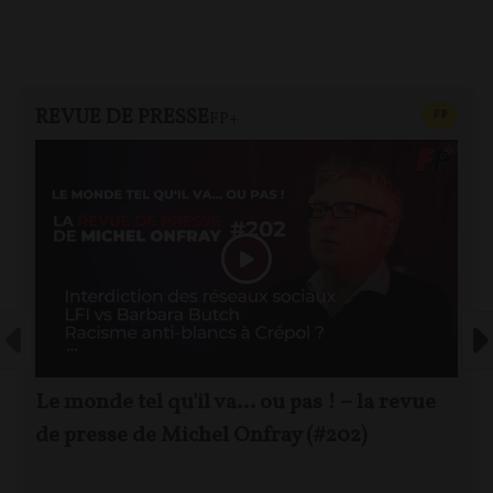
REVUE DE PRESSE
CONTEN
F
P
FP+
Le monde tel qu'il va… ou pas ! – la revue
de presse de Michel Onfray (#202)