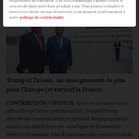
responsable du traitement. Il ne sera communiqué à aucune société et
sera stocké dans notre base pendant 3 ans. Vous pouvez connaître et
exercer vos droits ou vous désinscrire à tout moment conformément à
notre
politique de confidentialité
Trump et Taiwan : un enseignement de plus
pour l'Europe (et surtout la France)
CONTRIBUTION / OPINION.
Après sa récente visite
officielle en Chine (continentale), Donald Trump
dévoile les contours d'un progressif désengagement
américain du théâtre est-asiatique et du sensible
dossier taïwanais. Une dynamique qui pourrait valoir