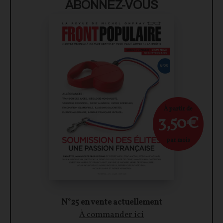
ABONNEZ-VOUS
À partir de
3,50€
par mois
N°25 en vente actuellement
À commander ici