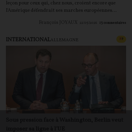
leçon pour ceux qui, chez nous, croient encore que
l'Amérique défendrait ses marches européennes…
François JOYAUX
22/05/2026
13
commentaires
INTERNATIONAL
CONT
F
P
ALLEMAGNE
Sous pression face à Washington, Berlin veut
imposer sa ligne à l’UE