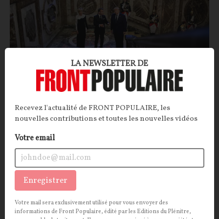
LA NEWSLETTER DE
L’accord Etats-Unis-Iran signé à Versailles,
une humiliation pour la France
Recevez l'actualité de FRONT POPULAIRE, les
CONTRIBUTION / OPINION.
Le château de Versailles,
nouvelles contributions et toutes les nouvelles vidéos
haut lieu de l'histoire diplomatique et de l'histoire
Votre email
tout court, a servi la semaine dernière de scène à une
curieuse pièce de théâtre : l'humiliation de la France
avec Emmanuel Macron à la mise en scène.
Enregistrer
François JOYAUX
22/06/2026
36
commentaires
Votre mail sera exclusivement utilisé pour vous envoyer des
OPINIONS
informations de Front Populaire, édité par les Editions du Plénitre,
INTERNATIONAL