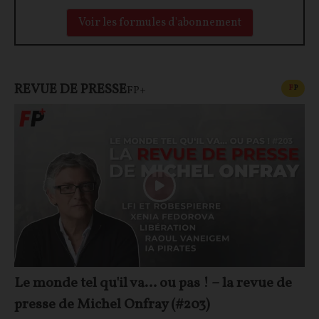
Voir les formules d'abonnement
REVUE DE PRESSE
CONT
F
P
FP+
Le monde tel qu'il va… ou pas ! – la revue de
presse de Michel Onfray (#203)