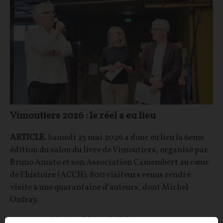
Vimoutiers 2026 : le réel a eu lieu
ARTICLE.
Samedi 23 mai 2026 a donc eu lieu la 6eme
édition du salon du livre de Vimoutiers, organisé par
Bruno Amato et son Association Camembert au cœur
de l’histoire (ACCH). 800 visiteurs venus rendre
visite à une quarantaine d’auteurs, dont Michel
Onfray.
Maxime LE NAGARD
29/05/2026
25
commentaires