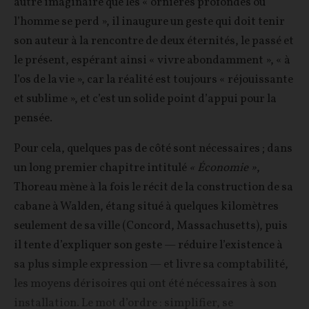
autre imaginaire que les « ornières profondes où
l’homme se perd », il inaugure un geste qui doit tenir
son auteur à la rencontre de deux éternités, le passé et
le présent, espérant ainsi « vivre abondamment », « à
l’os de la vie », car la réalité est toujours « réjouissante
et sublime », et c’est un solide point d’appui pour la
pensée.
Pour cela, quelques pas de côté sont nécessaires ; dans
un long premier chapitre intitulé
« Économie »
,
Thoreau mène à la fois le récit de la construction de sa
cabane à Walden, étang situé à quelques kilomètres
seulement de sa ville (Concord, Massachusetts), puis
il tente d’expliquer son geste — réduire l’existence à
sa plus simple expression — et livre sa comptabilité,
les moyens dérisoires qui ont été nécessaires à son
installation. Le mot d’ordre : simplifier, se