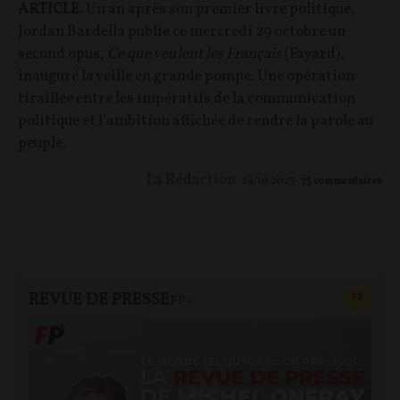
ARTICLE.
Un an après son premier livre politique,
Jordan Bardella publie ce mercredi 29 octobre un
second opus,
Ce que veulent les Français
(Fayard),
inauguré la veille en grande pompe. Une opération
tiraillée entre les impératifs de la communication
politique et l’ambition affichée de rendre la parole au
peuple.
La Rédaction
29/10/2025
75
commentaires
REVUE DE PRESSE
CONTEN
F
P
FP+