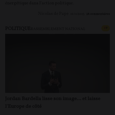
énergétique dans l’action politique.
Nicolas de Pape
16/11/2025
28
commentaires
POLITIQUE
CONT
F
P
RASSEMBLEMENT NATIONAL
Jordan Bardella lisse son image… et laisse
l'Europe de côté