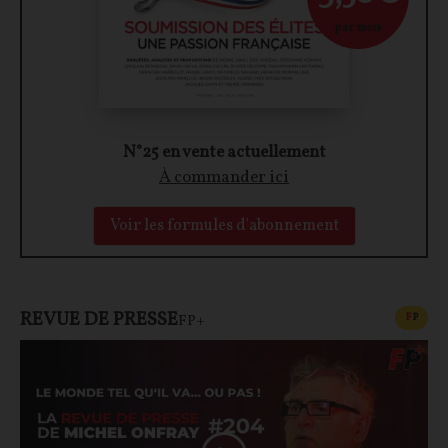
par mois
N°25 en vente actuellement
À commander ici
Voir les formules d'abonnement
REVUE DE PRESSE
CONT
F
P
FP+