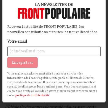
LA NEWSLETTER DE
CULTURE
IDÉES
Recevez l'actualité de FRONT POPULAIRE, les
nouvelles contributions et toutes les nouvelles vidéos
Votre email
Enregistrer
Votre mail sera exclusivement utilisé pour vous envoyer des
L’Idéologie des oppressions systémiques
informations de Front Populaire, édité par les Editions du Plénitre,
responsable du traitement. Il ne sera communiqué à aucune société et
sera stocké dans notre base pendant 3 ans. Vous pouvez connaître et
CRITIQUE.
Beaucoup à gauche se sont mis en tête de
exercer vos droits ou vous désinscrire à tout moment conformément à
partir à la chasse aux « oppressions », lesquelles
notre
politique de confidentialité
feraient selon eux toujours système. Dans son essai
L’Idéologie des oppressions systémiques
, paru cette