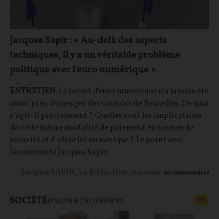
Jacques Sapir : « Au-delà des aspects
techniques, il y a un véritable problème
politique avec l'euro numérique »
ENTRETIEN.
Le projet d'euro numérique n'a jamais été
aussi près d'émerger des couloirs de Bruxelles. De quoi
s'agit-il précisément ? Quelles sont les implications
de cette future modalité de paiement en termes de
sécurité et d'identité numérique ? Le point avec
l'économiste Jacques Sapir.
Jacques SAPIR
,
La Rédaction
16/07/2026
20
commentaires
SOCIÉTÉ
CONT
F
P
UNION EUROPÉENNE