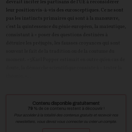
devrait inciter les partisans de l’UE à reconsidérer
leur position vis-à-vis des eurosceptiques. Ce ne sont
pas les instincts primaires qui sont à la manœuvre,
c’est la quintessence du génie européen, la maïeutique,
consistant à « poser des questions destinées à
détruire les préjugés, les fausses croyances qui sont
souvent le fait de la tradition ou de la coutume du
moment. »3Karl Popper estimait en outre qu’en cas de
doute, la démarche scientifique consiste à « tester la
théorie. »...
Contenu disponible gratuitement
79
% de ce contenu restent à découvrir !
Pour accéder à la totalité des contenus gratuits et recevoir nos
newsletters, vous devez vous connecter ou créer un compte.