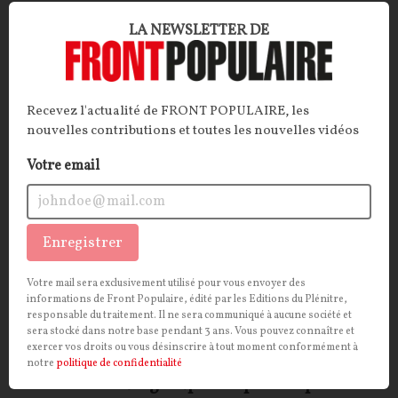
européen se trouve une vision du monde aussi
LA NEWSLETTER DE
influente que peu discutée : le néolibéralisme.
Décorticage.
Bruno Guillard
24/07/2026
11
commentaires
Recevez l'actualité de FRONT POPULAIRE, les
nouvelles contributions et toutes les nouvelles vidéos
INTERNATIONAL
CONT
F
P
TÉLÉCOMS
Votre email
Enregistrer
Votre mail sera exclusivement utilisé pour vous envoyer des
informations de Front Populaire, édité par les Editions du Plénitre,
responsable du traitement. Il ne sera communiqué à aucune société et
sera stocké dans notre base pendant 3 ans. Vous pouvez connaître et
exercer vos droits ou vous désinscrire à tout moment conformément à
notre
politique de confidentialité
Comment l’Eurogroupe compte remplir les