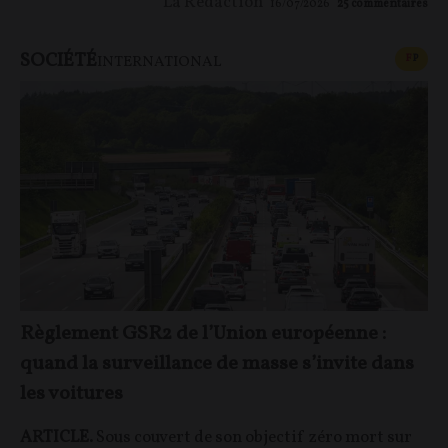
La Rédaction
16/07/2026
25
commentaires
SOCIÉTÉ
CONT
F
P
INTERNATIONAL
Règlement GSR2 de l’Union européenne :
quand la surveillance de masse s’invite dans
les voitures
ARTICLE.
Sous couvert de son objectif zéro mort sur