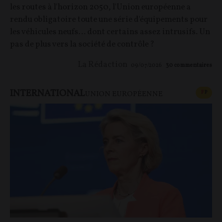
les routes à l'horizon 2050, l'Union européenne a
rendu obligatoire toute une série d'équipements pour
les véhicules neufs… dont certains assez intrusifs. Un
pas de plus vers la société de contrôle ?
La Rédaction
09/07/2026
30
commentaires
INTERNATIONAL
CONT
F
P
UNION EUROPÉENNE