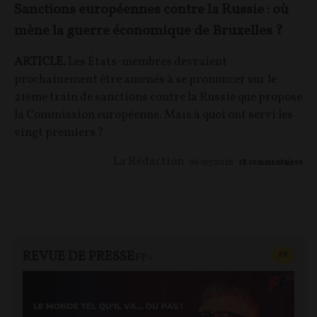
Sanctions européennes contre la Russie : où
mène la guerre économique de Bruxelles ?
ARTICLE.
Les États-membres devraient
prochainement être amenés à se prononcer sur le
21ème train de sanctions contre la Russie que propose
la Commission européenne. Mais à quoi ont servi les
vingt premiers ?
La Rédaction
06/07/2026
18
commentaires
REVUE DE PRESSE
CONTEN
F
P
FP+