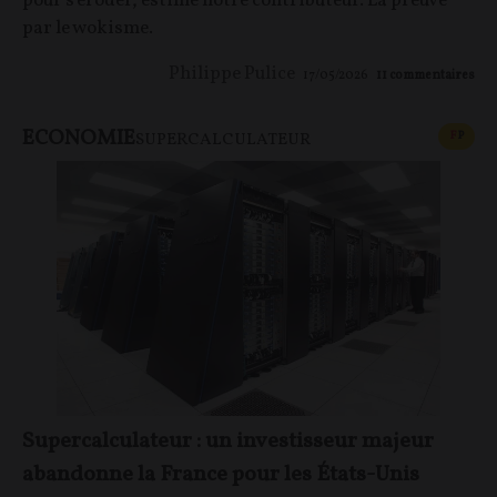
pour s'éroder, estime notre contributeur. La preuve
par le wokisme.
Philippe Pulice
17/05/2026
11
commentaires
ECONOMIE
CONT
F
P
SUPERCALCULATEUR
Supercalculateur : un investisseur majeur
abandonne la France pour les États-Unis