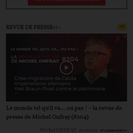
REVUE DE PRESSE
CONT
F
P
FP+
Le monde tel qu'il va… ou pas ! – la revue de
presse de Michel Onfray (#204)
Michel ONFRAY
08/08/2026
28
commentaires