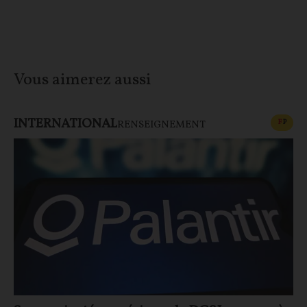
Vous aimerez aussi
INTERNATIONAL
CONT
F
P
RENSEIGNEMENT