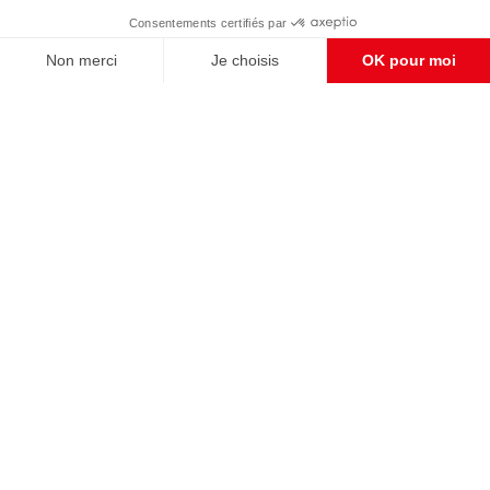
Enregistrer
S'abonner et nous soutenir
CONTACT RÉDACTION
Pour nous écrire, proposer votre aide, un projet
concret, nous vous répondrons,
c'est ici :
contact@frontpopulaire.fr
CONTACT ABONNEMENT
Pour toute question, notre SERVICE CLIENTS
d'Evreux est à votre écoute au
02 78 88 00 35 du lundi au vendredi entre 9h et
18h , ou par mail à :
abo@frontpopulaire.fr
L'actualité vue par les souverainistes