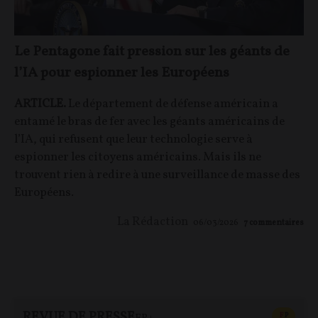
Le Pentagone fait pression sur les géants de
l’IA pour espionner les Européens
ARTICLE.
Le département de défense américain a
entamé le bras de fer avec les géants américains de
l’IA, qui refusent que leur technologie serve à
espionner les citoyens américains. Mais ils ne
trouvent rien à redire à une surveillance de masse des
Européens.
La Rédaction
06/03/2026
7
commentaires
REVUE DE PRESSE
CONTEN
F
P