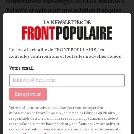
Souveraineté numérique : la DGSI renonce à
Palantir et opte pour une solution française
LA NEWSLETTER DE
ARTICLE.
Après dix ans de dépendance au géant
américain Palantir, la DGSI s'en sépare enfin au profit
de la solution tricolore ChapsVision. Un revirement
inespéré, qui doit désormais faire ses preuves en
Recevez l'actualité de FRONT POPULAIRE, les
matière de souveraineté stratégique.
nouvelles contributions et toutes les nouvelles vidéos
La Rédaction
16/06/2026
5
commentaires
Votre email
INTERNATIONAL
CONT
F
P
UNION EUROPÉENNE
Enregistrer
Votre mail sera exclusivement utilisé pour vous envoyer des
informations de Front Populaire, édité par les Editions du Plénitre,
responsable du traitement. Il ne sera communiqué à aucune société et
sera stocké dans notre base pendant 3 ans. Vous pouvez connaître et
exercer vos droits ou vous désinscrire à tout moment conformément à