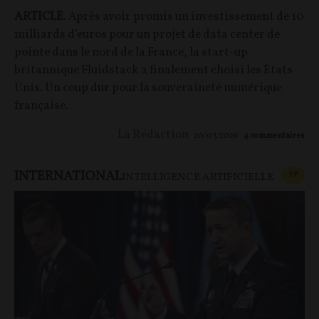
ARTICLE.
Après avoir promis un investissement de 10
milliards d’euros pour un projet de data center de
pointe dans le nord de la France, la start-up
britannique Fluidstack a finalement choisi les États-
Unis. Un coup dur pour la souveraineté numérique
française.
La Rédaction
20/03/2026
4
commentaires
INTERNATIONAL
CONT
F
P
INTELLIGENCE ARTIFICIELLE