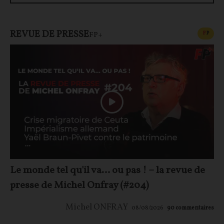
REVUE DE PRESSE
CONT
F
P
FP+
Le monde tel qu'il va… ou pas ! – la revue de
presse de Michel Onfray (#204)
Michel ONFRAY
08/08/2026
90
commentaires