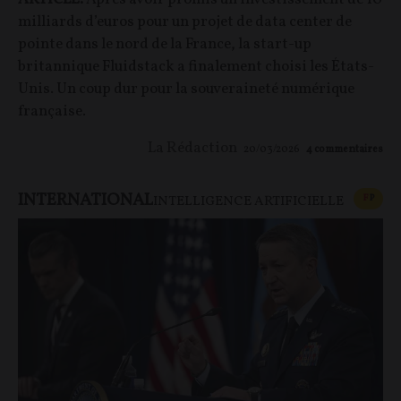
milliards d’euros pour un projet de data center de
pointe dans le nord de la France, la start-up
britannique Fluidstack a finalement choisi les États-
Unis. Un coup dur pour la souveraineté numérique
française.
La Rédaction
20/03/2026
4
commentaires
INTERNATIONAL
CONT
F
P
INTELLIGENCE ARTIFICIELLE