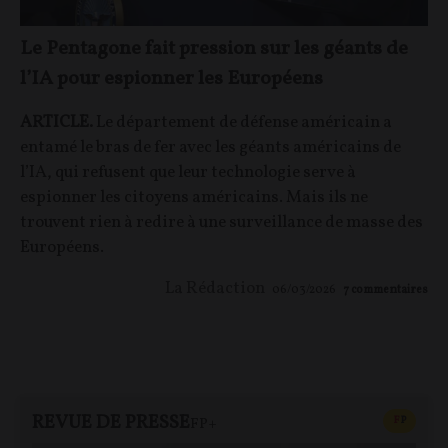
Le Pentagone fait pression sur les géants de
l’IA pour espionner les Européens
ARTICLE.
Le département de défense américain a
entamé le bras de fer avec les géants américains de
l’IA, qui refusent que leur technologie serve à
espionner les citoyens américains. Mais ils ne
trouvent rien à redire à une surveillance de masse des
Européens.
La Rédaction
06/03/2026
7
commentaires
REVUE DE PRESSE
CONTEN
F
P
FP+