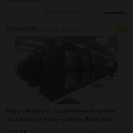
par le wokisme.
Philippe Pulice
17/05/2026
11
commentaires
ECONOMIE
CONT
F
P
SUPERCALCULATEUR
Supercalculateur : un investisseur majeur
abandonne la France pour les États-Unis
ARTICLE.
Après avoir promis un investissement de 10