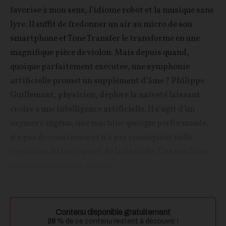
favorise à mon sens, l’idiome robot et la musique sans
lyre. Il suffit de fredonner un air au micro de son
smartphone et Tone Transfer le transforme en une
magnifique pièce de violon. Mais depuis quand,
quoique parfaitement exécutée, une symphonie
artificielle promet un supplément d’âme ? Philippe
Guillemant, physicien, déplore la naïveté laissant
croire à une intelligence artificielle. Il s’agit d’un
oxymore ingénu, une machine quoique performante,
n’a pas de conscience et n’a par conséquent nulle
captation du tragique et de la finitude. Une machine
reste programmée, ne rêve...
Contenu disponible gratuitement
29
% de ce contenu restent à découvrir !