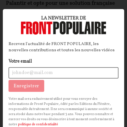
Palantir et opte pour une solution française
ARTICLE.
Après dix ans de dépendance au géant
LA NEWSLETTER DE
américain Palantir, la DGSI s'en sépare enfin au profit
de la solution tricolore ChapsVision. Un revirement
inespéré, qui doit désormais faire ses preuves en
matière de souveraineté stratégique.
Recevez l'actualité de FRONT POPULAIRE, les
nouvelles contributions et toutes les nouvelles vidéos
La Rédaction
16/06/2026
5
commentaires
Votre email
INTERNATIONAL
CONT
F
P
UNION EUROPÉENNE
Enregistrer
Votre mail sera exclusivement utilisé pour vous envoyer des
informations de Front Populaire, édité par les Editions du Plénitre,
responsable du traitement. Il ne sera communiqué à aucune société et
sera stocké dans notre base pendant 3 ans. Vous pouvez connaître et
exercer vos droits ou vous désinscrire à tout moment conformément à
notre
politique de confidentialité