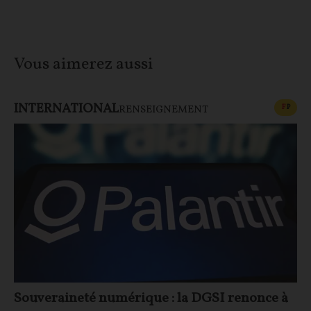
Vous aimerez aussi
INTERNATIONAL
CONT
F
P
RENSEIGNEMENT
Souveraineté numérique : la DGSI renonce à