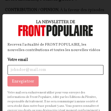
CONTRIBUTION / OPINION.
À la faveur des épisodes
caniculaires qui s'enchaînent, la France brûle. Mais
LA NEWSLETTER DE
d'autres braises couvent, et rien n'est fait pour les
éteindre.
François JOYAUX
05/08/2026
21
commentaires
Recevez l'actualité de FRONT POPULAIRE, les
nouvelles contributions et toutes les nouvelles vidéos
OPINIONS
POLITIQUE
Votre email
Enregistrer
Votre mail sera exclusivement utilisé pour vous envoyer des
informations de Front Populaire, édité par les Editions du Plénitre,
responsable du traitement. Il ne sera communiqué à aucune société et
sera stocké dans notre base pendant 3 ans. Vous pouvez connaître et
exercer vos droits ou vous désinscrire à tout moment conformément à