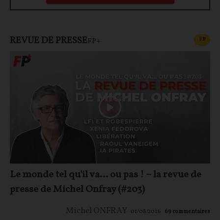
REVUE DE PRESSE
CONT
F
P
FP+
Le monde tel qu'il va… ou pas ! – la revue de
presse de Michel Onfray (#203)
Michel ONFRAY
01/08/2026
69
commentaires