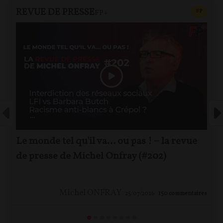
REVUE DE PRESSE
CONTEN
F
P
FP+
Le monde tel qu'il va… ou pas ! – la revue
de presse de Michel Onfray (#202)
Michel ONFRAY
25/07/2026
150
commentaires