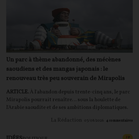
Un parc à thème abandonné, des mécènes
saoudiens et des mangas japonais : le
renouveau très peu souverain de Mirapolis
ARTICLE.
À l'abandon depuis trente-cinq ans, le parc
Mirapolis pourrait renaître… sous la houlette de
l'Arabie saoudite et de ses ambitions diplomatiques.
La Rédaction
03/08/2026
4
commentaires
IDÉES
CONT
F
P
POLITIQUE