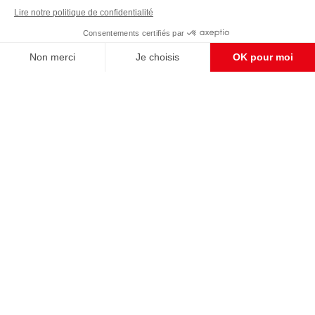
avons besoin de votre soutien
Enregistrer
S'abonner et nous soutenir
CONTACT RÉDACTION
Pour nous écrire, proposer votre aide, un projet
concret, nous vous répondrons,
c'est ici :
contact@frontpopulaire.fr
CONTACT ABONNEMENT
Pour toute question, notre SERVICE CLIENTS
d'Evreux est à votre écoute au
02 78 88 00 35 du lundi au vendredi entre 9h et
18h , ou par mail à :
abo@frontpopulaire.fr