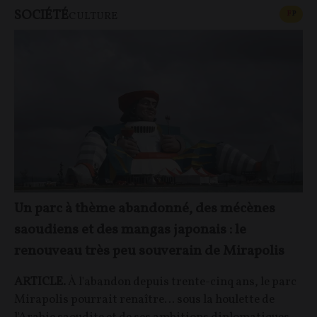
SOCIÉTÉ
CONT
F
P
CULTURE
Un parc à thème abandonné, des mécènes
saoudiens et des mangas japonais : le
renouveau très peu souverain de Mirapolis
ARTICLE.
À l'abandon depuis trente-cinq ans, le parc
Mirapolis pourrait renaître… sous la houlette de