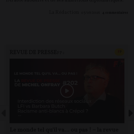
l'Arabie saoudite et de ses ambitions diplomatiques.
La Rédaction
03/08/2026
4
commentaires
REVUE DE PRESSE
CONTEN
F
P
FP+
Le monde tel qu'il va… ou pas ! – la revue