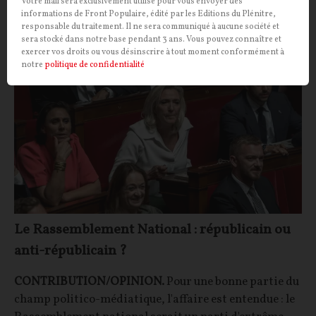
Votre mail sera exclusivement utilisé pour vous envoyer des
informations de Front Populaire, édité par les Editions du Plénitre,
responsable du traitement. Il ne sera communiqué à aucune société et
OPINIONS
POLITIQUE
sera stocké dans notre base pendant 3 ans. Vous pouvez connaître et
exercer vos droits ou vous désinscrire à tout moment conformément à
notre
politique de confidentialité
Le Rassemblement National : républicain ou
anti-républicain ?
CONTRIBUTION/OPINION.
Pour une bonne partie du
champ politico-médiatique, l'affaire est entendue : le