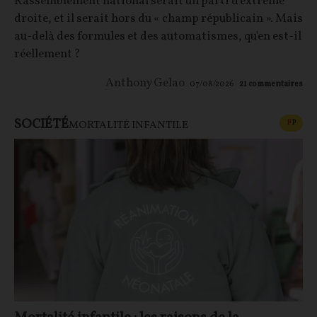
Rassemblement national serait un parti d'extrême
droite, et il serait hors du « champ républicain ». Mais
au-delà des formules et des automatismes, qu'en est-il
réellement ?
Anthony Gelao
07/08/2026
21
commentaires
SOCIÉTÉ
CONT
F
P
MORTALITÉ INFANTILE