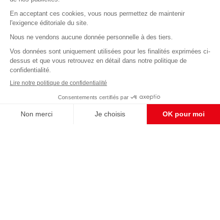
Abonnez-vous à notre newsletter
éditoriale
Pour maintenir la qualité de nos articles et vidéos, nous
avons besoin de votre soutien
Enregistrer
S'abonner et nous soutenir
CONTACT RÉDACTION
Pour nous écrire, proposer votre aide, un projet
concret, nous vous répondrons,
c'est ici :
contact@frontpopulaire.fr
CONTACT ABONNEMENT
Pour toute question, notre SERVICE CLIENTS
d'Evreux est à votre écoute au