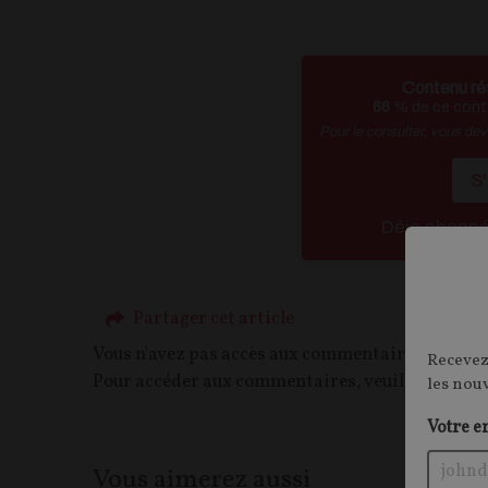
Contenu ré
66
% de ce conte
Pour le consulter, vous de
S
Déja abonn
Partager cet article
Vous n'avez pas accès aux commentaires de ce c
Recevez
Pour accéder aux commentaires, veuillez vous c
les nou
Votre e
Vous aimerez aussi