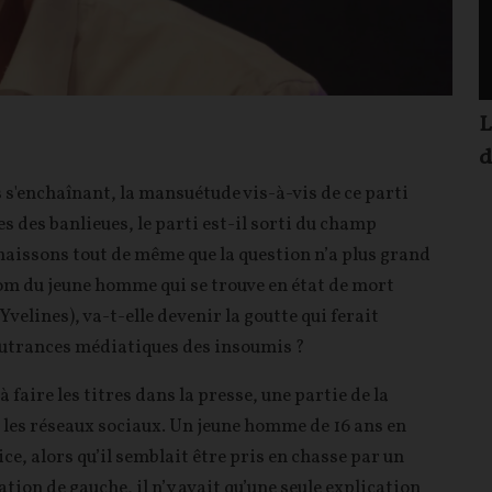
L
d
 s'enchaînant, la mansuétude vis-à-vis de ce parti
es des banlieues, le parti est-il sorti du champ
naissons tout de même que la question n’a plus grand
nom du jeune homme qui se trouve en état de mort
velines), va-t-elle devenir la goutte qui ferait
outrances médiatiques des insoumis ?
 faire les titres dans la presse, une partie de la
les réseaux sociaux. Un jeune homme de 16 ans en
e, alors qu’il semblait être pris en chasse par un
ation de gauche, il n’y avait qu’une seule explication