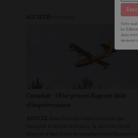
Enre
SOCIÉTÉ
F
POLITIQUE
Votre mail
les Editio
dans notre
moment c
Canadair : l'État pris en flagrant délit
d'imprévoyance
ARTICLE.
Pour faire face aux incendies qui
ravagent le sud de la France, la sécurité civile
dispose d’une flotte de canadairs vieillissante e