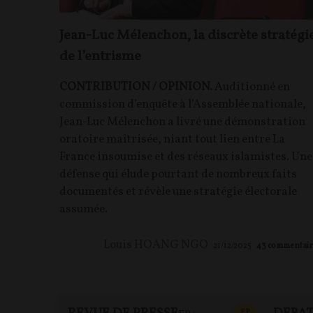
Jean-Luc Mélenchon, la discrète stratégi
de l’entrisme
CONTRIBUTION / OPINION.
Auditionné en
commission d’enquête à l’Assemblée nationale,
Jean-Luc Mélenchon a livré une démonstration
oratoire maîtrisée, niant tout lien entre La
France insoumise et des réseaux islamistes. Une
défense qui élude pourtant de nombreux faits
documentés et révèle une stratégie électorale
assumée.
Louis HOANG NGO
21/12/2025
43
commentair
CONTENU PAYAN
F
P