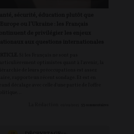
anté, sécurité, éducation plutôt que
’Europe ou l’Ukraine : les Français
ontinuent de privilégier les enjeux
ationaux aux questions internationales
RTICLE.
Si les Français ne sont pas
articulièrement optimistes quant à l'avenir, la
iérarchie de leurs préoccupations est assez
laire, rapporte un récent sondage. Et est en
rand décalage avec celle d'une partie de l'offre
olitique…
La Rédaction
02/09/2025
53
commentaires
CONTENU PAYANT
F
P