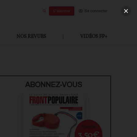
S'abonner
Se connecter
NOS REVUES
|
VIDÉOS FP+
U PAYANT
ABONNEZ-VOUS
À partir de
3,50€