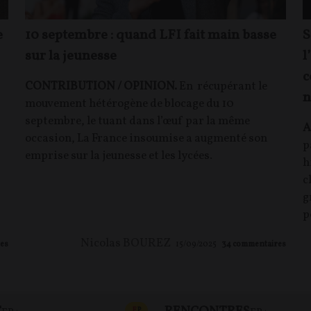
e
10 septembre : quand LFI fait main basse
S
sur la jeunesse
l
c
CONTRIBUTION / OPINION.
En récupérant le
n
mouvement hétérogène de blocage du 10
septembre, le tuant dans l’œuf par la même
A
occasion, La France insoumise a augmenté son
p
emprise sur la jeunesse et les lycées.
h
c
g
p
Nicolas BOUREZ
es
15/09/2025
34
commentaires
T
CONTENU PAYANT
F
P