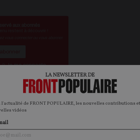
servé aux abonnés
nu restent à découvrir !
vez vous connecter ou vous abonner.
'abonner
é ?
Je me connecte
LA NEWSLETTER DE
ontenu.
 l'actualité de FRONT POPULAIRE, les nouvelles contributions et
onnecter.
velles vidéos
mail