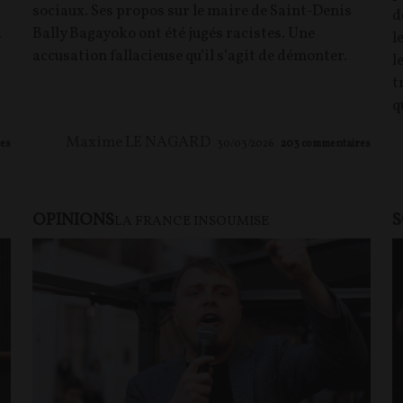
sociaux. Ses propos sur le maire de Saint-Denis
d
a
Bally Bagayoko ont été jugés racistes. Une
l
accusation fallacieuse qu’il s’agit de démonter.
l
t
q
Maxime LE NAGARD
es
30/03/2026
203
commentaires
OPINIONS
S
LA FRANCE INSOUMISE