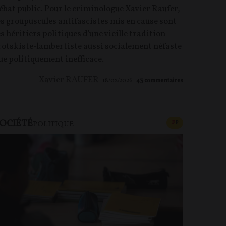
ébat public. Pour le criminologue Xavier Raufer,
es groupuscules antifascistes mis en cause sont
es héritiers politiques d'une vieille tradition
rotskiste-lambertiste aussi socialement néfaste
ue politiquement inefficace.
Xavier RAUFER
18/02/2026
43
commentaires
OCIÉTÉ
CONTENU PAYAN
F
P
POLITIQUE