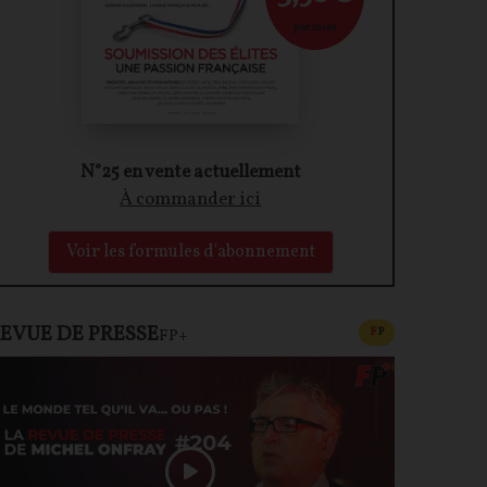
par mois
N°25 en vente actuellement
À commander ici
Voir les formules d'abonnement
EVUE DE PRESSE
CONTENU PAYAN
F
P
FP+