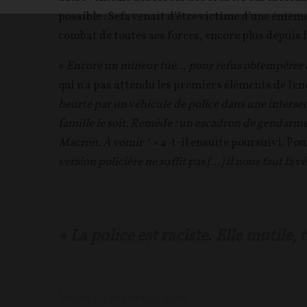
possible : Sefa venait d’être victime d’une énièm
combat de toutes ses forces, encore plus depuis le
«
Encore un mineur tué… pour refus obtempérer d
qui n'a pas attendu les premiers éléments de l'
heurté par un véhicule de police dans une intersec
famille le soit. Remède : un escadron de gendarmeri
Macron. À vomir ! »
a-t-il ensuite poursuivi. Po
version policière ne suffit pas (…) il nous faut la vér
« La police est raciste. Elle mutile, 
Vérité toute trouvée pour...