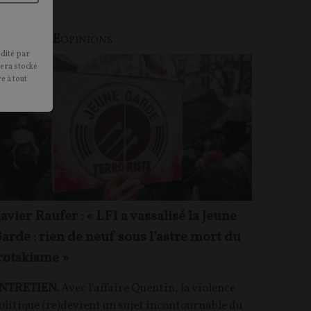
OLITIQUE
OPINIONS
édité par
sera stocké
e à tout
avier Raufer : « LFI a vassalisé la Jeune
arde : rien de neuf sous l'astre mort du
rotskisme »
NTRETIEN.
Avec l'affaire Quentin, la violence
olitique (re)devient un sujet incontournable du