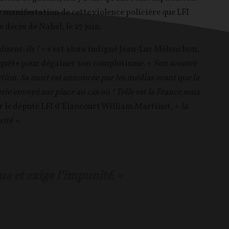
e manifestation de cette violence policière que LFI
 décès de Nahel, le 27 juin.
isent-ils !
» s’est alors indigné Jean-Luc Mélenchon,
enquête pour dégainer son complotisme. «
Son scooter
tion. Sa mort est annoncée par les médias avant que la
e envoyé sur place au cas où ! Telle est la France sous
ur le député LFI d’Élancourt William Martinet, «
la
ité ».
tue et exige l’impunité
. »