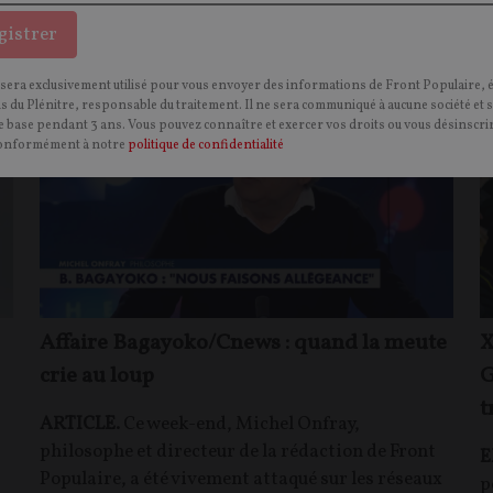
gistrer
POLITIQUE
P
CONTENU PAYANT
P
MICHEL ONFRAY
 sera exclusivement utilisé pour vous envoyer des informations de Front Populaire, 
ns du Plénitre, responsable du traitement. Il ne sera communiqué à aucune société et 
 base pendant 3 ans. Vous pouvez connaître et exercer vos droits ou vous désinscrir
onformément à notre
politique de confidentialité
Affaire Bagayoko/Cnews : quand la meute
X
crie au loup
G
t
ARTICLE.
Ce week-end, Michel Onfray,
philosophe et directeur de la rédaction de Front
E
t
Populaire, a été vivement attaqué sur les réseaux
p