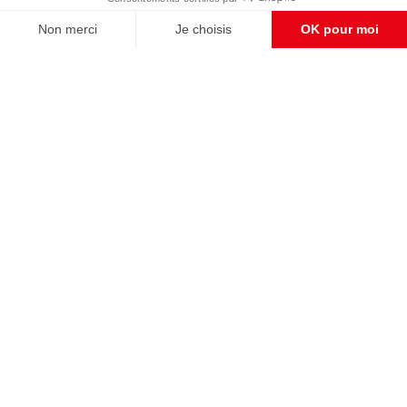
CONTACT RÉDACTION
Pour nous écrire, proposer votre aide, un projet
concret, nous vous répondrons,
c'est ici :
contact@frontpopulaire.fr
CONTACT ABONNEMENT
Pour toute question, notre SERVICE CLIENTS
d'Evreux est à votre écoute au
02 78 88 00 35 du lundi au vendredi entre 9h et
18h , ou par mail à :
abo@frontpopulaire.fr
L'actualité vue par les souverainistes