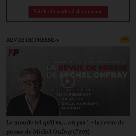
Voir les formules d'abonnement
REVUE DE PRESSE
CONT
F
P
FP+
Le monde tel qu'il va… ou pas ! – la revue de
presse de Michel Onfray (#203)