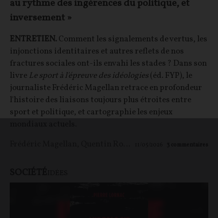
au rythme des ingérences du politique, et
inversement »
ENTRETIEN.
Comment les signalements de vertus, les
injonctions identitaires et autres reflets de nos
fractures sociales ont-ils envahi les stades ? Dans son
livre
Le sport à l'épreuve des idéologies
(éd. FYP), le
journaliste Frédéric Magellan retrace en profondeur
l'histoire des liaisons toujours plus étroites entre
sport et politique, et cartographie les enjeux
mondiaux actuels.
Frédéric Magellan
,
Quentin Rousseau
11/05/2026
3
commentaires
SOCIÉTÉ
IDÉES