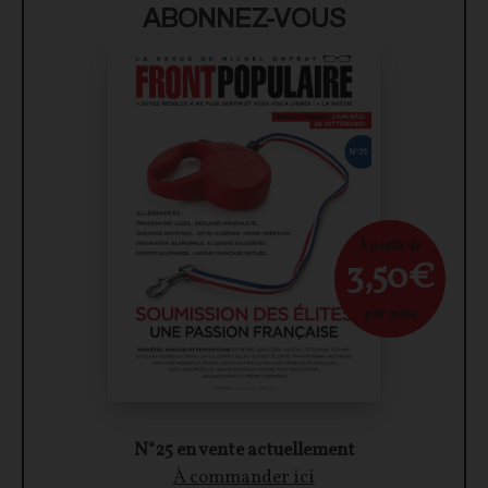
ABONNEZ-VOUS
À partir de
3,50€
par mois
N°25 en vente actuellement
À commander ici