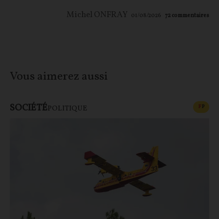
Michel ONFRAY
01/08/2026
72
commentaires
Vous aimerez aussi
SOCIÉTÉ
CONT
F
P
POLITIQUE