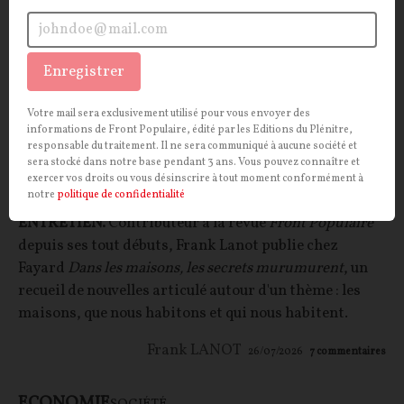
Enregistrer
Votre mail sera exclusivement utilisé pour vous envoyer des
Frank Lanot : « C'est bien parce que nos
informations de Front Populaire, édité par les Editions du Plénitre,
responsable du traitement. Il ne sera communiqué à aucune société et
maisons nous racontent que nous les
sera stocké dans notre base pendant 3 ans. Vous pouvez connaître et
exercer vos droits ou vous désinscrire à tout moment conformément à
racontons »
notre
politique de confidentialité
ENTRETIEN.
Contributeur à la revue
Front Populaire
depuis ses tout débuts, Frank Lanot publie chez
Fayard
Dans les maisons, les secrets murumurent
, un
recueil de nouvelles articulé autour d'un thème : les
maisons, que nous habitons et qui nous habitent.
Frank LANOT
26/07/2026
7
commentaires
ECONOMIE