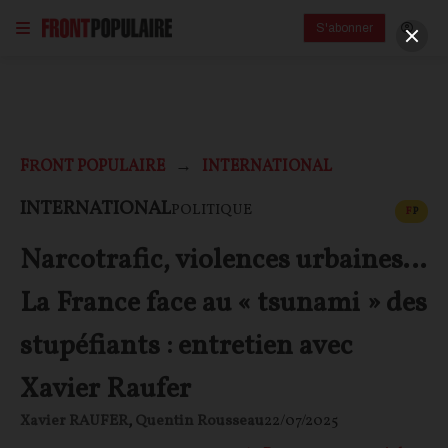
S'abonner
FRONT POPULAIRE
INTERNATIONAL
CONT
INTERNATIONAL
POLITIQUE
F
P
Narcotrafic, violences urbaines…
La France face au « tsunami » des
stupéfiants : entretien avec
Xavier Raufer
Xavier RAUFER
,
Quentin Rousseau
22/07/2025