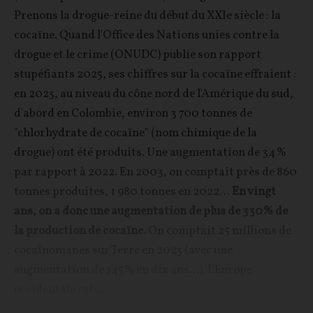
Prenons la drogue-reine du début du XXIe siècle : la
cocaïne. Quand l'Office des Nations unies contre la
drogue et le crime (ONUDC) publie son rapport
stupéfiants 2025, ses chiffres sur la cocaïne effraient :
en 2023, au niveau du cône nord de l'Amérique du sud,
d'abord en Colombie, environ 3 700 tonnes de
"chlorhydrate de cocaïne" (nom chimique de la
drogue) ont été produits. Une augmentation de 34%
par rapport à 2022. En 2003, on comptait près de 860
tonnes produites, 1 980 tonnes en 2022…
En vingt
ans, on a donc une augmentation de plus de 330% de
la production de cocaïne.
On comptait 25 millions de
cocaïnomanes sur Terre en 2023 (avec une
augmentation de 145% en dix ans...). L'Europe
occidentale est...