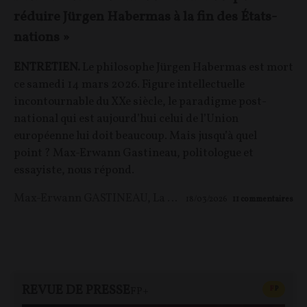
réduire Jürgen Habermas à la fin des États-
nations »
ENTRETIEN.
Le philosophe Jürgen Habermas est mort
ce samedi 14 mars 2026. Figure intellectuelle
incontournable du XXe siècle, le paradigme post-
national qui est aujourd’hui celui de l’Union
européenne lui doit beaucoup. Mais jusqu’à quel
point ? Max-Erwann Gastineau, politologue et
essayiste, nous répond.
Max-Erwann GASTINEAU
,
La Rédaction
18/03/2026
11
commentaires
REVUE DE PRESSE
CONTEN
F
P
FP+