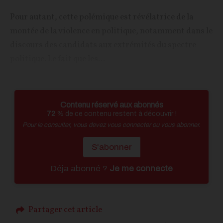
Pour autant, cette polémique est révélatrice de la
montée de la violence en politique, notamment dans le
discours des candidats aux extrémités du spectre
politique. Le fait que les...
Contenu réservé aux abonnés
72
% de ce contenu restent à découvrir !
Pour le consulter, vous devez vous connecter ou vous abonner.
S'abonner
Déja abonné ?
Je me connecte
Partager cet article