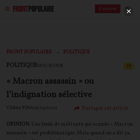
S'abonner
FRONT POPULAIRE
POLITIQUE
CONT
POLITIQUE
MACRONIE
F
P
« Macron assassin » ou
l’indignation sélective
Partager cet article
Céline PINA
29/03/2022
OPINION.
Une foule de militants qui scande « Macron
assassin » est problématique. Mais quand on a dit ça,