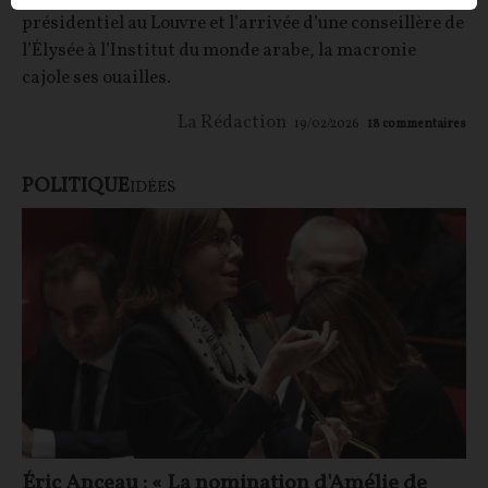
présidentiel au Louvre et l’arrivée d’une conseillère de
l’Élysée à l’Institut du monde arabe, la macronie
cajole ses ouailles.
La Rédaction
19/02/2026
18
commentaires
POLITIQUE
IDÉES
Éric Anceau : « La nomination d'Amélie de