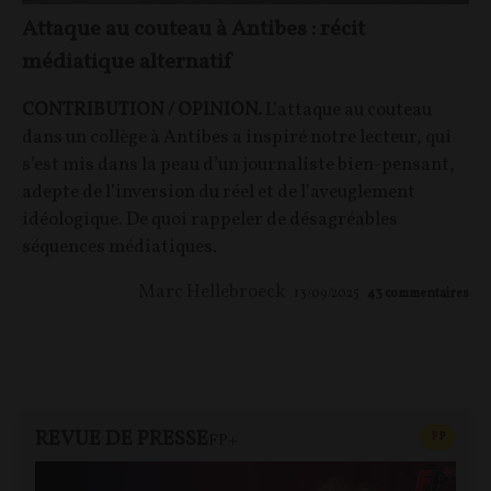
Attaque au couteau à Antibes : récit
médiatique alternatif
CONTRIBUTION / OPINION.
L’attaque au couteau
dans un collège à Antibes a inspiré notre lecteur, qui
s’est mis dans la peau d’un journaliste bien-pensant,
adepte de l’inversion du réel et de l’aveuglement
idéologique. De quoi rappeler de désagréables
séquences médiatiques.
Marc Hellebroeck
13/09/2025
43
commentaires
REVUE DE PRESSE
CONTEN
F
P
FP+