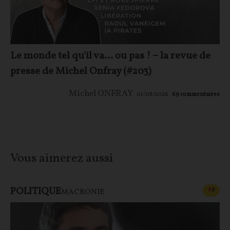
Le monde tel qu'il va… ou pas ! – la revue de
presse de Michel Onfray (#203)
Michel ONFRAY
01/08/2026
69
commentaires
Vous aimerez aussi
POLITIQUE
CONT
F
P
MACRONIE