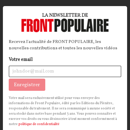
POLITIQUE
CONT
F
P
CULTURE
LA NEWSLETTER DE
Recevez l'actualité de FRONT POPULAIRE, les
nouvelles contributions et toutes les nouvelles vidéos
Votre email
Enregistrer
Le Louvre, Institut du monde arabe… Quand
Votre mail sera exclusivement utilisé pour vous envoyer des
Macron place ses proches
informations de Front Populaire, édité par les Editions du Plénitre,
responsable du traitement. Il ne sera communiqué à aucune société et
ARTICLE.
Après la Cour des comptes, le chef de l’État
sera stocké dans notre base pendant 3 ans. Vous pouvez connaître et
exercer vos droits ou vous désinscrire à tout moment conformément à
place ses troupes à la tête des institutions culturelles.
notre
politique de confidentialité
Entre la possible nomination d’un intime du couple