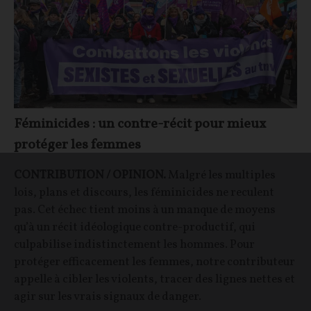
Féminicides : un contre-récit pour mieux
protéger les femmes
CONTRIBUTION / OPINION.
Malgré les multiples
lois, plans et discours, les féminicides ne reculent
pas. Cet échec tient moins à un manque de moyens
qu’à un récit idéologique contre-productif, qui
culpabilise indistinctement les hommes. Pour
protéger efficacement les femmes, notre contributeur
appelle à cibler les violents, tracer des lignes nettes et
agir sur les vrais signaux de danger.