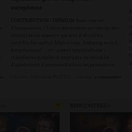
européenne
A
l
CONTRIBUTION / OPINION.
Sous couvert
c
e
d’humanisme, l’Union européenne encourage une
e
immigration massive qui sert d’abord les
l
intérêts du capital. Migrations, dumping social,
l
déracinement… ce « nouvel impérialisme »
l
.
transforme peuples et migrants en variables
a
d’ajustement d’une mondialisation prédatrice.
Charles-Christian BOUVIER
es
18/11/2025
47
commentaires
T
RENCONTRES
T
CONTENU PAYANT
F
P
FP+
FP+