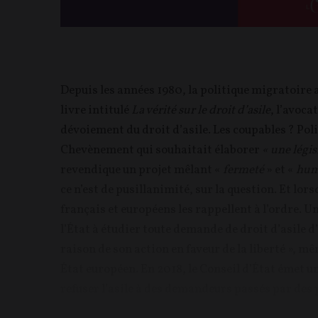
Depuis les années 1980, la politique migratoire a
livre intitulé
La vérité sur le droit d’asile
, l’avoca
dévoiement du droit d’asile. Les coupables ? Pol
Chevènement qui souhaitait élaborer
« une légi
revendique un projet mêlant «
fermeté
» et «
hum
ce n’est de pusillanimité, sur la question. Et lor
français et européens les rappellent à l’ordre. U
l’État à étudier toute demande de droit d’asile 
raison de son action en faveur de la liberté », mê
État européen. En 2018, le Conseil d’État émet 
refuser l’asile à des demandeurs passés par des pa