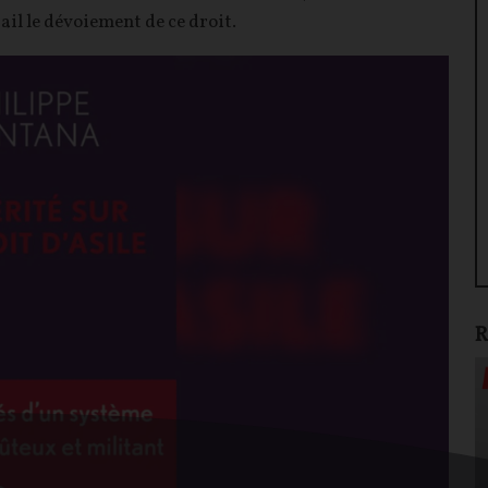
ail le dévoiement de ce droit.
R