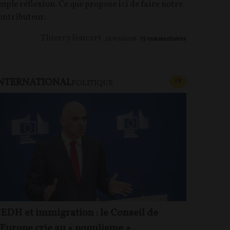
mple réflexion. Ce que propose ici de faire notre
ontributeur.
Thierry Foucart
25/03/2026
15
commentaires
NTERNATIONAL
CONTENU PAYAN
F
P
POLITIQUE
EDH et immigration : le Conseil de
’Europe crie au « populisme »