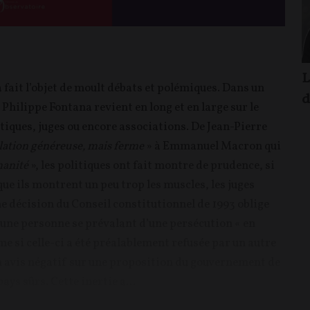
L
 fait l’objet de moult débats et polémiques. Dans un
d
t Philippe Fontana revient en long et en large sur le
itiques, juges ou encore associations. De Jean-Pierre
slation généreuse, mais ferme
» à Emmanuel Macron qui
anité
», les politiques ont fait montre de prudence, si
sque ils montrent un peu trop les muscles, les juges
ne décision du Conseil constitutionnel de 1993 oblige
d’une personne se prévalant d’une persécution « en
me si celle-ci a été préalablement refusée par un autre
un avis négatif sur une proposition du gouvernement de
ys sûrs. Cette inertie a...