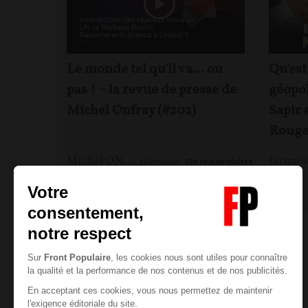
Le monde tel qu'il va… ou
Qu'est
pas ! – la revue de presse de
géopol
Michel Onfray (#202)
Sapir 
Rouge
Michel ONFRAY
25/07/2026
150
commentaires