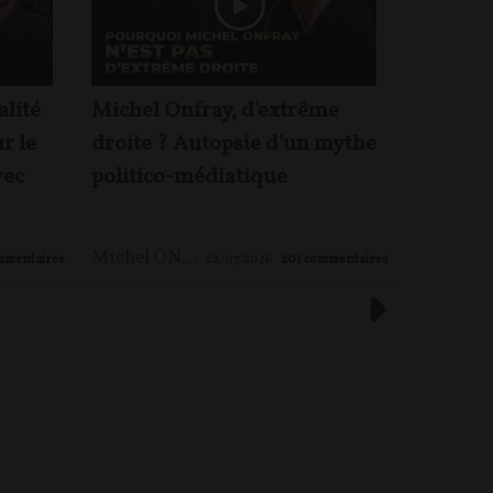
alité
Michel Onfray, d'extrême
Jacques 
ur le
droite ? Autopsie d'un mythe
Rougeyr
vec
politico-médiatique
enjeux 
Michel ONFRAY
,
Maxime LE NAGARD
mmentaires
28/07/2026
201
commentaires