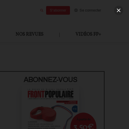
S'abonner
Se connecter
NOS REVUES
|
VIDÉOS FP+
U PAYANT
ABONNEZ-VOUS
À partir de
3,50€