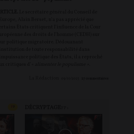
RTICLE.
Le secrétaire général du Conseil de
’Europe, Alain Berset, n’a pas apprécié que
ertains États critiquent l’influence de la Cour
uropéenne des droits de l’homme (CEDH) sur
eur politique migratoire. Dédouanant
’institution de toute responsabilité dans
’impuissance politique des États, il a reproché
ux critiques d’
« alimenter le populisme »
.
La Rédaction
09/10/2025
27
commentaires
DÉCRYPTAGE
FP+
CONTENU PAYANT
F
P
FP+
DEBA