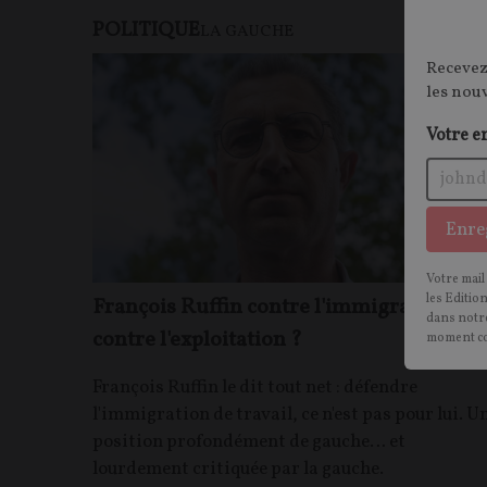
POLITIQUE
F
LA GAUCHE
Recevez
les nou
Votre e
Enre
Votre mail
les Editio
François Ruffin contre l'immigration… o
dans notre
contre l'exploitation ?
moment c
François Ruffin le dit tout net : défendre
l'immigration de travail, ce n'est pas pour lui. U
position profondément de gauche… et
lourdement critiquée par la gauche.