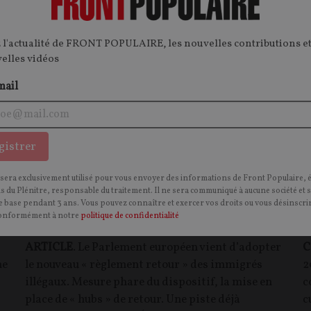
INTERNATIONAL
O
CONTENU PAYANT
CONTEN
P
F
P
UNION EUROPÉENNE
 l'actualité de FRONT POPULAIRE, les nouvelles contributions et
velles vidéos
mail
gistrer
 sera exclusivement utilisé pour vous envoyer des informations de Front Populaire, 
ns du Plénitre, responsable du traitement. Il ne sera communiqué à aucune société et 
u
L’Union européenne s'apprête à durcir le
I
 base pendant 3 ans. Vous pouvez connaître et exercer vos droits ou vous désinscrir
ton sur l’immigration
p
onformément à notre
politique de confidentialité
ARTICLE
. Le Parlement européen vient d’adopter
C
ne
le nouveau « règlement retour » des immigrés
2
illégaux. Mesure phare du dispositif, la mise en
c
place de « hubs » de retour. Une piste déjà
c