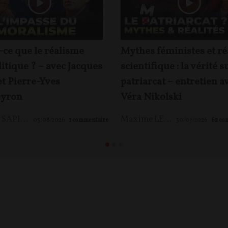
-ce que le réalisme
Mythes féministes et ré
itique ? – avec Jacques
scientifique : la vérité s
et Pierre-Yves
patriarcat – entretien a
yron
Véra Nikolski
Jacques SAPIR
,
Pierre-Yves ROUGEYRON
,
Maxime LE NAGARD
Maxime LE NAGARD
05/08/2026
1
commentaire
30/07/2026
62
co