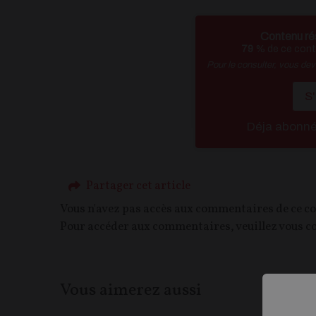
Contenu ré
79
% de ce conte
Pour le consulter, vous de
S
Déja abonn
Partager cet article
Vous n'avez pas accès aux commentaires de ce c
Pour accéder aux commentaires, veuillez vous c
Vous aimerez aussi