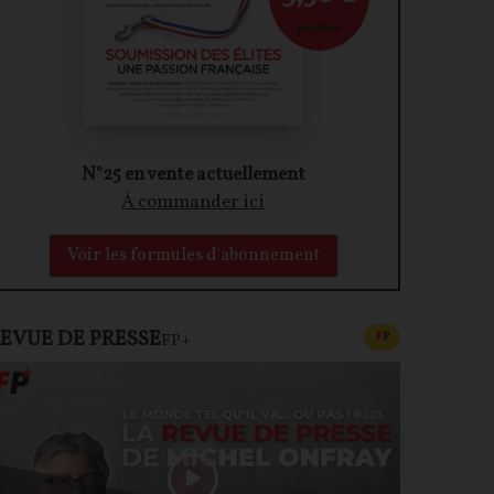
par mois
N°25 en vente actuellement
À commander ici
Voir les formules d'abonnement
EVUE DE PRESSE
CONTENU PAYAN
F
P
FP+