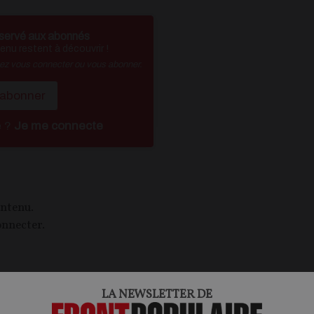
servé aux abonnés
nu restent à découvrir !
vez vous connecter ou vous abonner.
'abonner
é ?
Je me connecte
ontenu.
onnecter.
LA NEWSLETTER DE