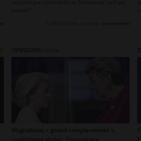
explorée par certains États. Mieux vaut tard que
a
jamais ?
c
La Rédaction
es
27/03/2026
12
commentaires
OPINIONS
I
CONTENU PAYANT
P
EUROPE
Migrations, « grand remplacement »,
C
capitalisme global : l’imposture
l