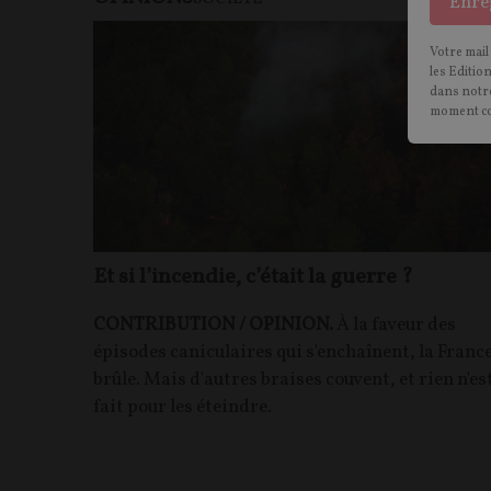
Enre
Votre mail
les Editio
dans notre
moment c
Et si l’incendie, c’était la guerre ?
CONTRIBUTION / OPINION.
À la faveur des
épisodes caniculaires qui s'enchaînent, la Franc
brûle. Mais d'autres braises couvent, et rien n'es
fait pour les éteindre.