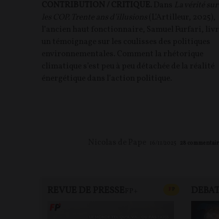
CONTRIBUTION / CRITIQUE.
Dans
La vérité sur
les COP. Trente ans d’illusions
(L’Artilleur, 2025),
l’ancien haut fonctionnaire, Samuel Furfari, liv
un témoignage sur les coulisses des politiques
environnementales. Comment la rhétorique
climatique s’est peu à peu détachée de la réalité
énergétique dans l’action politique.
Nicolas de Pape
16/11/2025
28
commentair
REVUE DE PRESSE
DEBA
CONTENU PAYAN
F
P
FP+