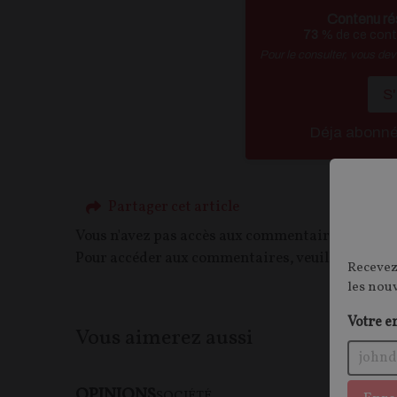
Contenu ré
73
% de ce conte
Pour le consulter, vous de
S
Déja abonn
Partager cet article
Vous n'avez pas accès aux commentaires de ce c
Pour accéder aux commentaires, veuillez vous c
Recevez
les nou
Votre e
Vous aimerez aussi
OPINIONS
SOCIÉTÉ