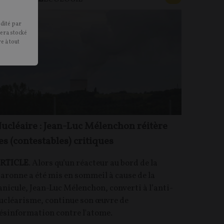
édité par
sera stocké
e à tout
ucléaire : Jean-Luc Mélenchon réitère
es (contestables) critiques
RTICLE
. Alors qu’un réacteur au bord de la
aronne a été mis en sommeil à cause de la
anicule, Jean-Luc Mélenchon, converti à l’anti-
ucléarisme, continue son œuvre de
ésinformation contre l'atome.