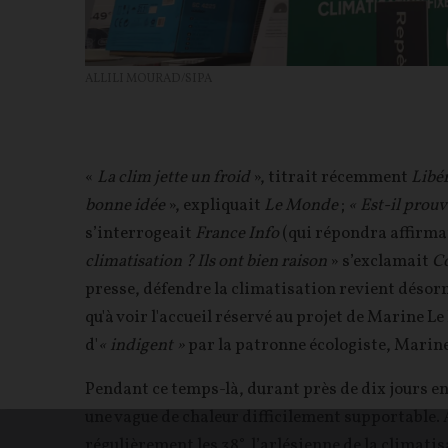
ALLILI MOURAD/SIPA
«
La clim jette un froid
», titrait récemment
Libé
bonne idée
», expliquait
Le Monde
;
« Est-il prouv
s’interrogeait
France Info
(qui répondra affirmat
climatisation ? Ils ont bien raison
» s’exclamait
Co
presse, défendre la climatisation revient désorm
qu'à voir l'accueil réservé au projet de Marine Le
d'
« indigent »
par la patronne écologiste, Marine
Pendant ce temps-là, durant près de dix jours en 
une vague de chaleur difficilement supportable
régulièrement les 38°, l’arlésienne de la climatisa