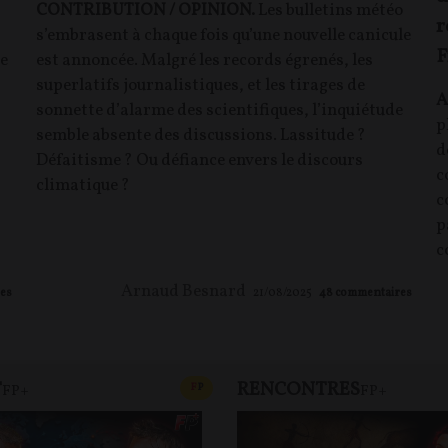
CONTRIBUTION / OPINION.
Les bulletins météo
r
s’embrasent à chaque fois qu’une nouvelle canicule
F
re
est annoncée. Malgré les records égrenés, les
superlatifs journalistiques, et les tirages de
A
sonnette d’alarme des scientifiques, l’inquiétude
p
semble absente des discussions. Lassitude ?
d
Défaitisme ? Ou défiance envers le discours
c
climatique ?
c
p
c
Arnaud Besnard
es
21/08/2025
48
commentaires
T
RENCONTRES
T
CONTENU PAYANT
F
P
FP+
FP+