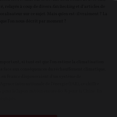
é, relayés à coup de divers
fatchecking
et d’articles de
ralisateur sur ce sujet. Mais qu’en est-il vraiment ? La
 que l’on nous décrit par moment ?
mportant, si tant est que l’on estime la climatisation
s face aux conséquences du réchauffement climatique.
s en France disposeraient d’un système de
Agence internationale de l’énergie (IAE), ce chiffre
% pour le Japon ou bien encore 60 % pour la Chine. En
équipés,...