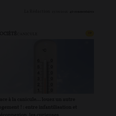
La Rédaction
23/06/2026
40
commentaires
OCIÉTÉ
CONTENU PAYAN
F
P
CANICULE
ace à la canicule… louez un autre
ogement ! : entre infantilisation et
éconnexion, les curieuses