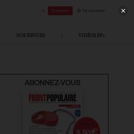
S'abonner
Se connecter
NOS REVUES
|
VIDÉOS FP+
U PAYANT
ABONNEZ-VOUS
À partir de
3,50€