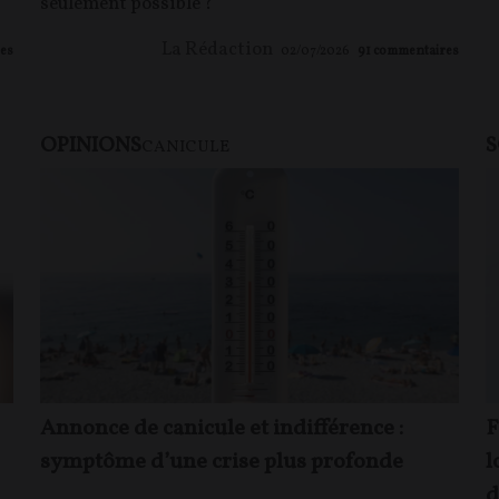
seulement possible ?
La Rédaction
es
02/07/2026
91
commentaires
OPINIONS
S
CANICULE
Annonce de canicule et indifférence :
F
symptôme d’une crise plus profonde
l
d