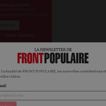
servé aux abonnés
nu restent à découvrir !
vez vous connecter ou vous abonner.
'abonner
é ?
Je me connecte
LA NEWSLETTER DE
ontenu.
onnecter.
 l'actualité de FRONT POPULAIRE, les nouvelles contributions et
velles vidéos
mail
SOCIÉTÉ
P
CONTEN
F
P
CANICULE