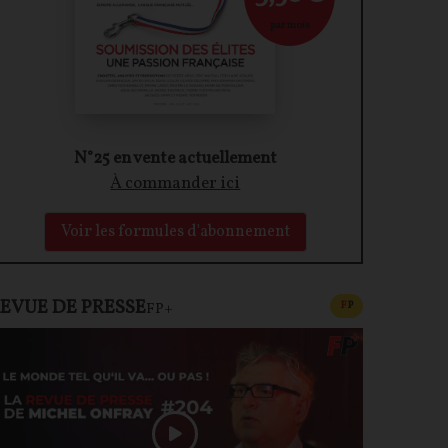
par mois
N°25 en vente actuellement
À commander ici
Voir les formules d'abonnement
EVUE DE PRESSE
CONTENU PAYAN
F
P
FP+