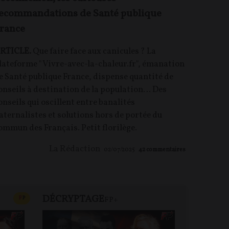
ecommandations de Santé publique
rance
RTICLE.
Que faire face aux canicules ? La
lateforme "Vivre-avec-la-chaleur.fr", émanation
e Santé publique France, dispense quantité de
onseils à destination de la population… Des
onseils qui oscillent entre banalités
aternalistes et solutions hors de portée du
ommun des Français. Petit florilège.
La Rédaction
02/07/2025
42
commentaires
DÉCRYPTAGE
REVUE 
CONTENU PAYANT
F
P
FP+