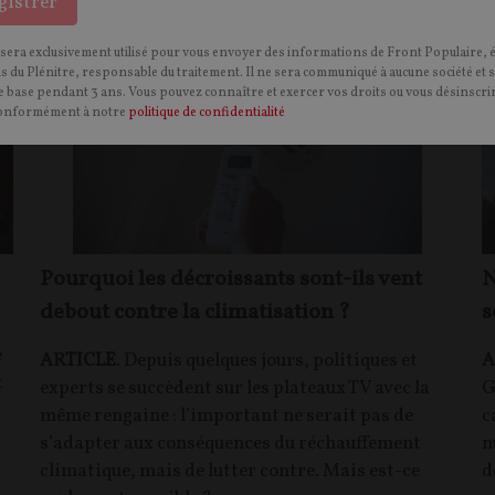
gistrer
 sera exclusivement utilisé pour vous envoyer des informations de Front Populaire, 
ns du Plénitre, responsable du traitement. Il ne sera communiqué à aucune société et 
 base pendant 3 ans. Vous pouvez connaître et exercer vos droits ou vous désinscrir
onformément à notre
politique de confidentialité
Pourquoi les décroissants sont-ils vent
N
debout contre la climatisation ?
s
e
ARTICLE
. Depuis quelques jours, politiques et
A
t
experts se succèdent sur les plateaux TV avec la
G
même rengaine : l’important ne serait pas de
c
s’adapter aux conséquences du réchauffement
n
climatique, mais de lutter contre. Mais est-ce
d