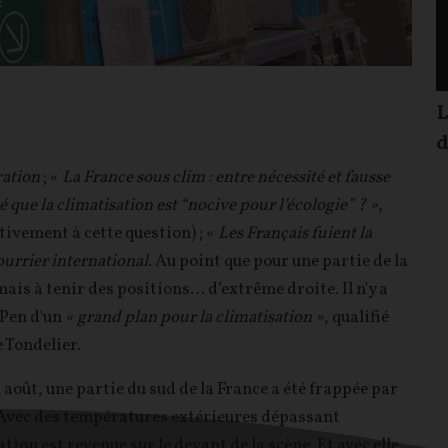
L
d
ration
; «
La France sous clim : entre nécessité et fausse
é que la climatisation est “nocive pour l’écologie” ? »
,
ivement à cette question) ; «
Les Français fuient la
urrier international
. Au point que pour une partie de la
ais à tenir des positions… d’extrême droite. Il n'y a
 Pen d'un
« grand plan pour la climatisation »
, qualifié
 Tondelier.
août, une partie du sud de la France a été frappée par
. Avec des températures extérieures dépassant
tion est revenue sur le devant de la scène. Et avec elle,