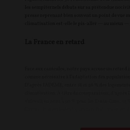
les sempiternels débats sur sa prétendue nocivit
presse reprenant bien souvent un point de vue mo
climatisation est-elle le pis-aller — au mieux —
La France en retard
Face aux canicules, notre pays accuse un retard i
comme nécessaire à l’adaptation des population
D’après l’ADEME, entre 18 et 26 % des logement
climatisation. À titre de comparaison, d’après l’
s’élevait en 2018 à 90 % pour les États-Unis, 91 
Europe, la moitié des logements italiens en sont 