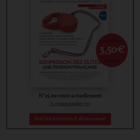
À partir de
3,50€
par mois
N°25 en vente actuellement
À commander ici
Voir les formules d'abonnement