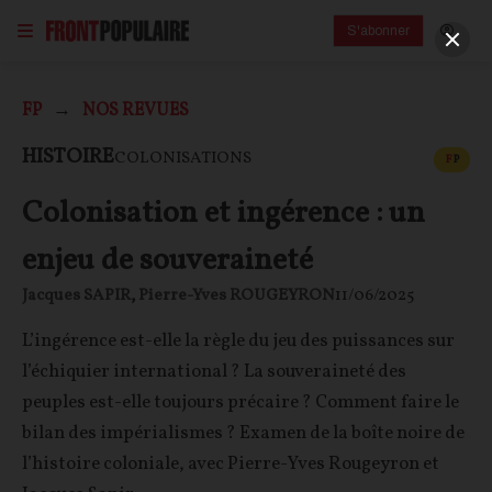
S'abonner
FP
NOS REVUES
CONT
HISTOIRE
COLONISATIONS
F
P
Colonisation et ingérence : un
enjeu de souveraineté
Jacques SAPIR
,
Pierre-Yves ROUGEYRON
11/06/2025
L’ingérence est-elle la règle du jeu des puissances sur
l’échiquier international ? La souveraineté des
peuples est-elle toujours précaire ? Comment faire le
bilan des impérialismes ? Examen de la boîte noire de
l’histoire coloniale, avec Pierre-Yves Rougeyron et