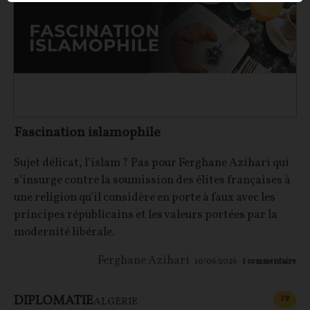
Fascination islamophile
Sujet délicat, l’islam ? Pas pour Ferghane Azihari qui
s’insurge contre la soumission des élites françaises à
une religion qu’il considère en porte à faux avec les
principes républicains et les valeurs portées par la
modernité libérale.
Ferghane Azihari
10/06/2026
1
commentaire
DIPLOMATIE
CONT
F
P
ALGÉRIE