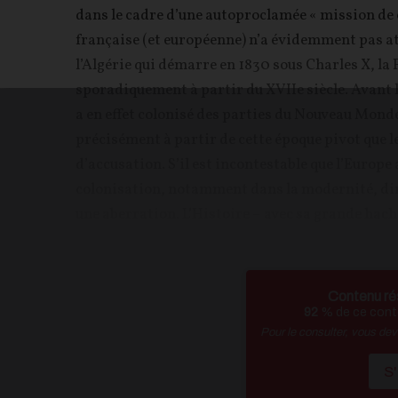
dans le cadre d’une autoproclamée « mission de c
française (et européenne) n’a évidemment pas a
l’Algérie qui démarre en 1830 sous Charles X, la
sporadiquement à partir du XVIIe siècle. Avant l’
a en effet colonisé des parties du Nouveau Monde 
précisément à partir de cette époque pivot que
d’accusation. S’il est incontestable que l’Europe 
colonisation, notamment dans la modernité, dire
une aberration. L’Histoire – avec sa grande hache
Contenu ré
92
% de ce conte
Pour le consulter, vous de
S