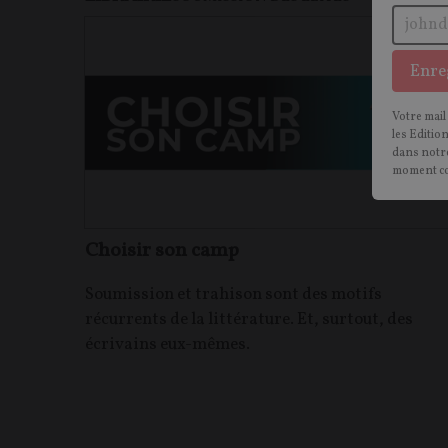
Enre
Votre mail
les Editio
dans notre
moment c
Choisir son camp
Soumission et trahison sont des motifs
récurrents de la littérature. Et, surtout, des
écrivains eux-mêmes.