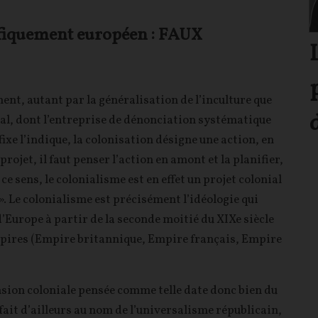
cifiquement européen : FAUX
ent, autant par la généralisation de l’inculture que
al, dont l’entreprise de dénonciation systématique
fixe l’indique, la colonisation désigne une action, en
 projet, il faut penser l’action en amont et la planifier,
ce sens, le colonialisme est en effet un projet colonial
 ». Le colonialisme est précisément l’idéologie qui
’Europe à partir de la seconde moitié du XIXe siècle
mpires (Empire britannique, Empire français, Empire
ansion coloniale pensée comme telle date donc bien du
 fait d’ailleurs au nom de l’universalisme républicain,