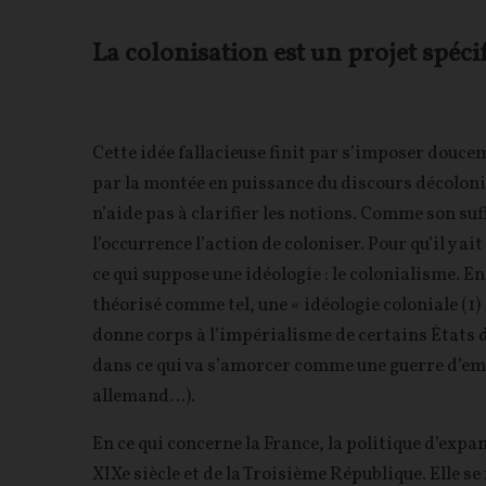
La colonisation est un projet spé
Cette idée fallacieuse finit par s’imposer doucem
par la montée en puissance du discours décoloni
n’aide pas à clarifier les notions. Comme son suf
l’occurrence l’action de coloniser. Pour qu’il y ait
ce qui suppose une idéologie : le colonialisme. En 
théorisé comme tel, une « idéologie coloniale (1)
donne corps à l’impérialisme de certains États d
dans ce qui va s’amorcer comme une guerre d’e
allemand…).
En ce qui concerne la France, la politique d’exp
XIXe siècle et de la Troisième République. Elle se