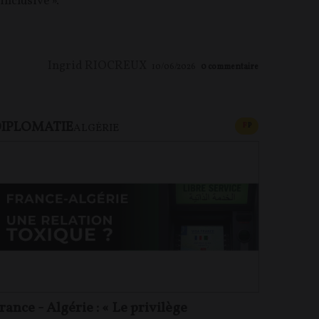
 inclusive ».
Ingrid RIOCREUX
10/06/2026
0
commentaire
IPLOMATIE
U PAYANT
CONTENU PAYAN
F
P
ALGÉRIE
rance - Algérie : « Le privilège