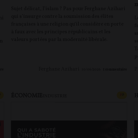
m
Sujet délicat, l’islam ? Pas pour Ferghane Azihari
qui s’insurge contre la soumission des élites
mi
L
françaises à une religion qu’il considère en porte
f
à faux avec les principes républicains et les
s
valeurs portées par la modernité libérale.
en
s
T
p
Ferghane Azihari
P
re
10/06/2026
1
commentaire
ÉCONOMIE
H
CONTENU PAYANT
CONTEN
P
F
P
INDUSTRIE