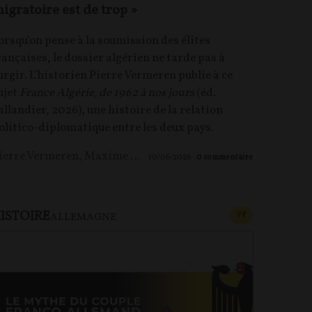
igratoire est de trop »
orsqu’on pense à la soumission des élites
rançaises, le dossier algérien ne tarde pas à
urgir. L’historien Pierre Vermeren publie à ce
ujet
France Algérie, de 1962 à nos jours
(éd.
allandier, 2026), une histoire de la relation
olitico-diplomatique entre les deux pays.
ierre Vermeren
,
Maxime LE NAGARD
10/06/2026
0
commentaire
ISTOIRE
U PAYANT
CONTENU PAYAN
F
P
ALLEMAGNE