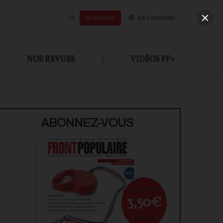
S'abonner
Se connecter
NOS REVUES
|
VIDÉOS FP+
U PAYANT
ABONNEZ-VOUS
À partir de
3,50€
par mois