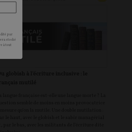
édité par
sera stocké
e à tout
u globish à l'écriture inclusive : le
rançais mutilé
a langue française est-elle une langue morte ? La
uestion semble de moins en moins provocatrice
 mesure qu’on la mutile. Une double mutilation :
ar le haut, avec le globish et le sabir managérial
t, par le bas, avec les militants de l’écriture dite