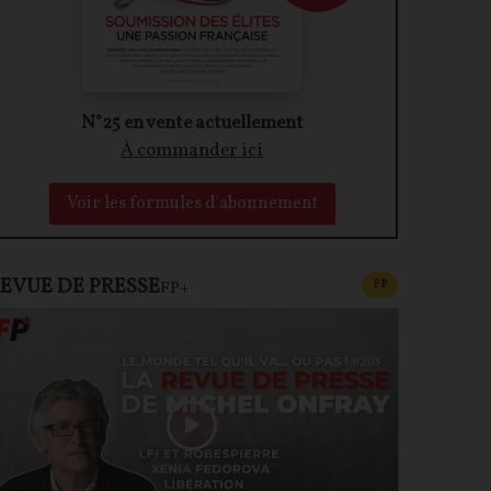
N°25 en vente actuellement
À commander ici
Voir les formules d'abonnement
EVUE DE PRESSE
CONTENU PAYAN
F
P
FP+