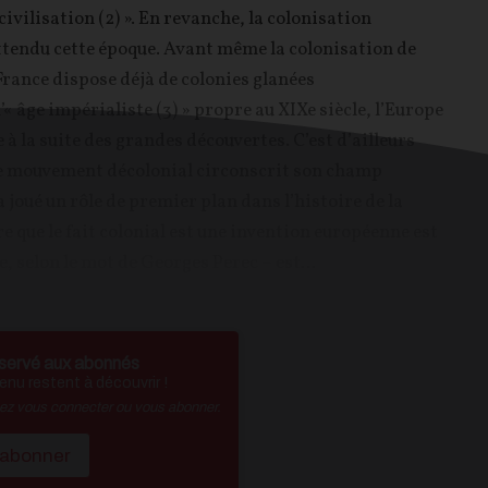
ivilisation (2) ». En revanche, la colonisation
ttendu cette époque. Avant même la colonisation de
 France dispose déjà de colonies glanées
« âge impérialiste (3) » propre au XIXe siècle, l’Europe
à la suite des grandes découvertes. C’est d’ailleurs
 le mouvement décolonial circonscrit son champ
a joué un rôle de premier plan dans l’histoire de la
 que le fait colonial est une invention européenne est
, selon le mot de Georges Perec – est...
servé aux abonnés
nu restent à découvrir !
vez vous connecter ou vous abonner.
'abonner