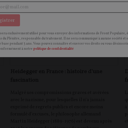
gistrer
 sera exclusivement utilisé pour vous envoyer des informations de Front Populaire, 
ns du Plénitre, responsable du traitement. Il ne sera communiqué à aucune société et 
 base pendant 3 ans. Vous pouvez connaître et exercer vos droits ou vous désinscrir
onformément à notre
politique de confidentialité
Heidegger en France : histoire d'une
D
fascination
f
Malgré ses compromissions graves et avérées
L
avec le nazisme, pour lesquelles il n’a jamais
q
exprimé de regrets publics et encore moins
à
formulé d’excuses, le philosophe allemand
p
Martin Heidegger (1889-1976) est devenu après
e