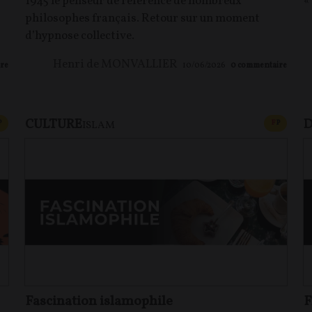
1945 le penseur de référence de nombreux
«
philosophes français. Retour sur un moment
d’hypnose collective.
Henri de MONVALLIER
re
10/06/2026
0
commentaire
CULTURE
D
CONTENU PAYANT
CONTEN
P
F
P
ISLAM
Fascination islamophile
F