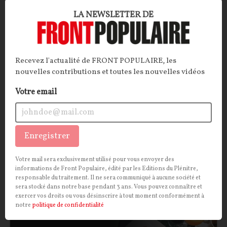
LA NEWSLETTER DE
Les affinités inavouables : Mitterrand et Ernst
Jünger
Un chef d’État français socialiste peut-il être ami
Recevez l'actualité de FRONT POPULAIRE, les
avec un écrivain nationaliste allemand, ancien
nouvelles contributions et toutes les nouvelles vidéos
officier de la Wehrmacht en poste à l’hôtel Majestic
Votre email
durant l’Occupation ? Il semblerait bien que oui.
Troublante fascination que celle de François
Mitterrand pour Ernst Jünger…
Enregistrer
Pierre Abou
10/06/2026
0
commentaire
Votre mail sera exclusivement utilisé pour vous envoyer des
CULTURE
CONT
F
P
ISLAM
informations de Front Populaire, édité par les Editions du Plénitre,
responsable du traitement. Il ne sera communiqué à aucune société et
sera stocké dans notre base pendant 3 ans. Vous pouvez connaître et
exercer vos droits ou vous désinscrire à tout moment conformément à
notre
politique de confidentialité