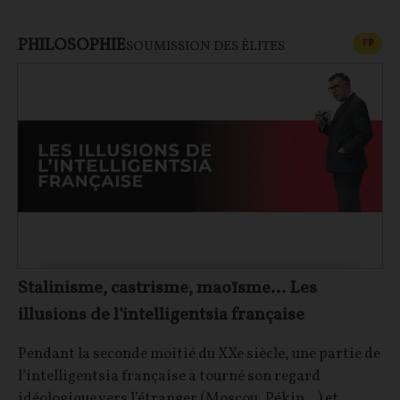
PHILOSOPHIE
CONT
F
P
SOUMISSION DES ÉLITES
Stalinisme, castrisme, maoïsme… Les
illusions de l'intelligentsia française
Pendant la seconde moitié du XXe siècle, une partie de
l’intelligentsia française a tourné son regard
idéologique vers l’étranger (Moscou, Pékin…) et