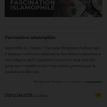
Fascination islamophile
Sujet délicat, l’islam ? Pas pour Ferghane Azihari qui
s’insurge contre la soumission des élites françaises à
une religion qu’il considère en porte à faux avec les
principes républicains et les valeurs portées par la
modernité libérale.
Ferghane Azihari
10/06/2026
1
commentaire
DIPLOMATIE
CONT
F
P
ALGÉRIE