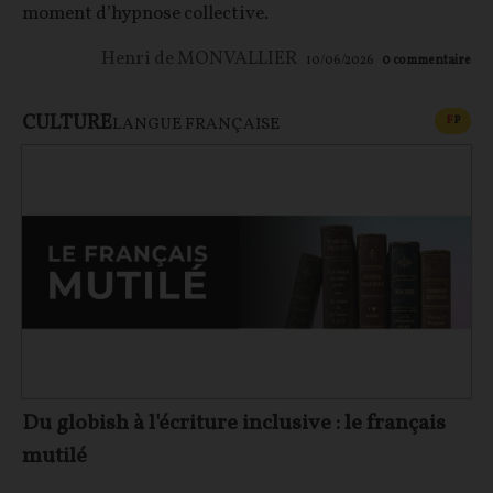
moment d’hypnose collective.
Henri de MONVALLIER
10/06/2026
0
commentaire
CULTURE
CONT
F
P
LANGUE FRANÇAISE
Du globish à l'écriture inclusive : le français
mutilé