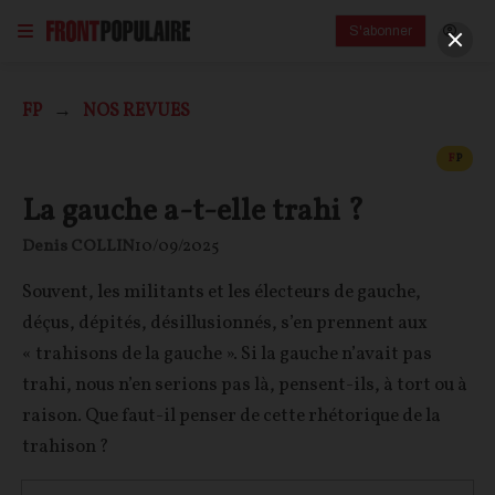
S'abonner
FP
NOS REVUES
CONT
F
P
La gauche a-t-elle trahi ?
Denis COLLIN
10/09/2025
Souvent, les militants et les électeurs de gauche,
déçus, dépités, désillusionnés, s’en prennent aux
« trahisons de la gauche ». Si la gauche n’avait pas
trahi, nous n’en serions pas là, pensent-ils, à tort ou à
raison. Que faut-il penser de cette rhétorique de la
trahison ?