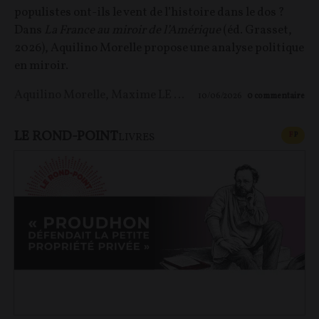
populistes ont-ils le vent de l’histoire dans le dos ?
Dans
La France au miroir de l’Amérique
(éd. Grasset,
2026), Aquilino Morelle propose une analyse politique
en miroir.
Aquilino Morelle
,
Maxime LE NAGARD
10/06/2026
0
commentaire
LE ROND-POINT
CONT
F
P
LIVRES