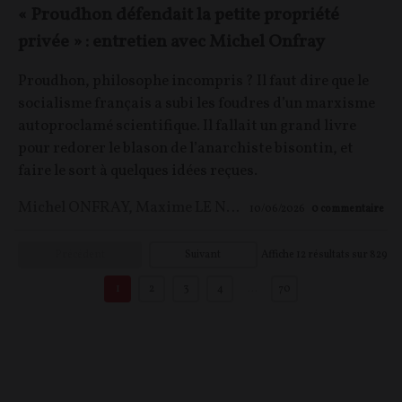
« Proudhon défendait la petite propriété
privée » : entretien avec Michel Onfray
Proudhon, philosophe incompris ? Il faut dire que le
socialisme français a subi les foudres d’un marxisme
autoproclamé scientifique. Il fallait un grand livre
pour redorer le blason de l’anarchiste bisontin, et
faire le sort à quelques idées reçues.
Michel ONFRAY
,
Maxime LE NAGARD
10/06/2026
0
commentaire
Précédent
Suivant
Affiche
12
résultats sur
829
1
2
3
4
…
70