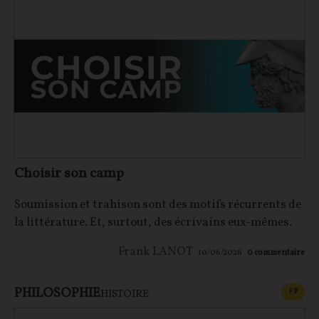
Choisir son camp
Soumission et trahison sont des motifs récurrents de
la littérature. Et, surtout, des écrivains eux-mêmes.
Frank LANOT
10/06/2026
0
commentaire
PHILOSOPHIE
CONT
F
P
HISTOIRE