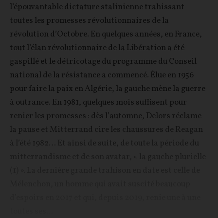
l’épouvantable dictature stalinienne trahissant
toutes les promesses révolutionnaires de la
révolution d’Octobre. En quelques années, en France,
tout l’élan révolutionnaire de la Libération a été
gaspillé et le détricotage du programme du Conseil
national de la résistance a commencé. Élue en 1956
pour faire la paix en Algérie, la gauche mène la guerre
à outrance. En 1981, quelques mois suffisent pour
renier les promesses : dès l’automne, Delors réclame
la pause et Mitterrand cire les chaussures de Reagan
à l’été 1982… Et ainsi de suite, de toute la période du
mitterrandisme et de son avatar, « la gauche plurielle
(1) ». La dernière grande trahison en date est celle de
Mélenchon, un homme qui avait suscité beaucoup
d’espoirs en 2017 et qui, depuis 2019, renie une à une
toutes ses...