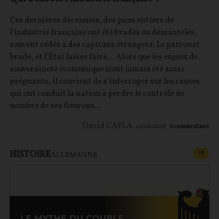
Ces dernières décennies, des pans entiers de
l’industrie française ont été bradés ou démantelés,
souvent cédés à des capitaux étrangers. Le patronat
brade, et l’État laisse faire… Alors que les enjeux de
souveraineté économique n’ont jamais été aussi
prégnants, il convient de s’interroger sur les causes
qui ont conduit la nation à perdre le contrôle de
nombre de ses fleurons...
David CAYLA
10/06/2026
0
commentaire
HISTOIRE
CONT
F
P
ALLEMAGNE