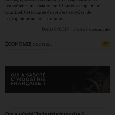
transformé une passion politique en aveuglement
criminel. Cette haine de soi s’est recyclée, de
l’européisme au palestinisme.
Denis COLLIN
10/06/2026
0
commentaire
ÉCONOMIE
CONT
F
P
INDUSTRIE
Qui a saboté l'industrie française ?