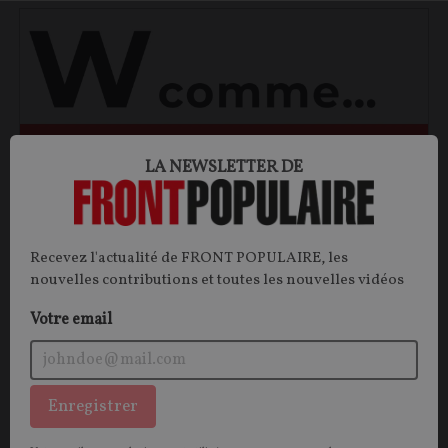
LA NEWSLETTER DE
Wokisme
Recevez l'actualité de FRONT POPULAIRE, les
nouvelles contributions et toutes les nouvelles vidéos
Mai 68, révolution wokiste ? L’anachronisme serait
Votre email
risible. Néanmoins, on peut suggérer certaines lignes
de force qui montrent que la pomme n’est pas tombée
si loin de l’arbre.
Enregistrer
Baptiste RAPPIN
31/10/2024
2
commentaires