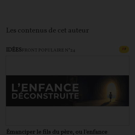
Les contenus de cet auteur
IDÉES
CONT
F
P
FRONT POPULAIRE N°24
Émanciper le fils du père, ou l'enfance