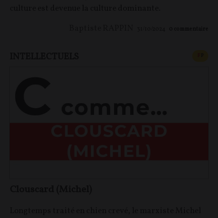
culture est devenue la culture dominante.
Baptiste RAPPIN
31/10/2024
0
commentaire
INTELLECTUELS
CONT
F
P
Clouscard (Michel)
Longtemps traité en chien crevé, le marxiste Michel