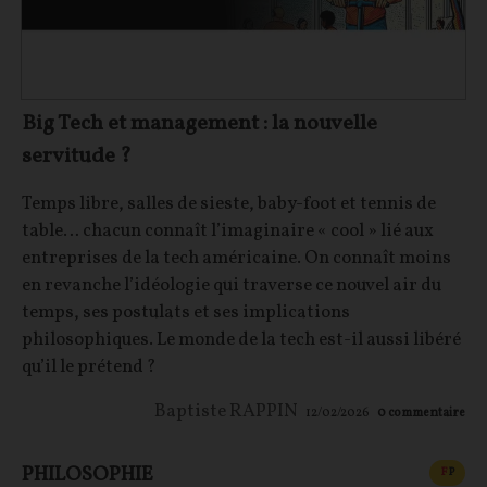
Big Tech et management : la nouvelle
servitude ?
Temps libre, salles de sieste, baby-foot et tennis de
table… chacun connaît l’imaginaire « cool » lié aux
entreprises de la tech américaine. On connaît moins
en revanche l’idéologie qui traverse ce nouvel air du
temps, ses postulats et ses implications
philosophiques. Le monde de la tech est-il aussi libéré
qu’il le prétend ?
Baptiste RAPPIN
12/02/2026
0
commentaire
PHILOSOPHIE
CONT
F
P