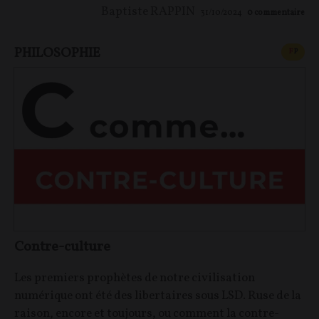
Baptiste RAPPIN
31/10/2024
0
commentaire
PHILOSOPHIE
CONT
F
P
Contre-culture
Les premiers prophètes de notre civilisation
numérique ont été des libertaires sous LSD. Ruse de la
raison, encore et toujours, ou comment la contre-