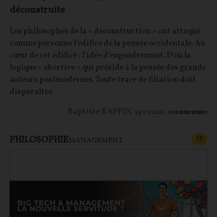
déconstruite
Les philosophes de la « déconstruction » ont attaqué
comme personne l’édifice de la pensée occidentale. Au
cœur de cet édifice : l’idée d’engendrement. D’où la
logique « abortive » qui préside à la pensée des grands
auteurs postmodernes. Toute trace de filiation doit
disparaître.
Baptiste RAPPIN
14/03/2026
0
commentaire
PHILOSOPHIE
CONT
F
P
MANAGEMENT