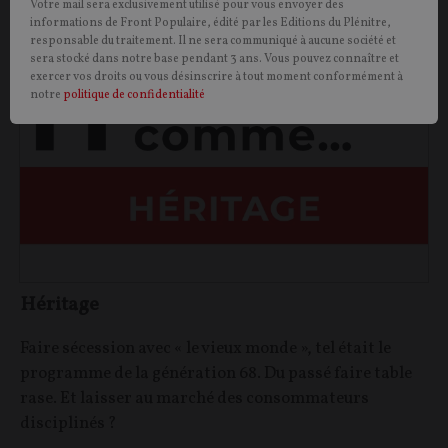
Votre mail sera exclusivement utilisé pour vous envoyer des
informations de Front Populaire, édité par les Editions du Plénitre,
PHILOSOPHIE
CONT
F
P
responsable du traitement. Il ne sera communiqué à aucune société et
sera stocké dans notre base pendant 3 ans. Vous pouvez connaître et
exercer vos droits ou vous désinscrire à tout moment conformément à
notre
politique de confidentialité
Héritage
Faire sécession avec « le vieux monde », tel était le
programme de la génération 68. Du passé faire table
rase. Et laisser au marché des consommateurs
disciplinés ?