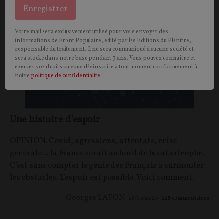
Enregistrer
Votre mail sera exclusivement utilisé pour vous envoyer des
informations de Front Populaire, édité par les Editions du Plénitre,
responsable du traitement. Il ne sera communiqué à aucune société et
sera stocké dans notre base pendant 3 ans. Vous pouvez connaître et
exercer vos droits ou vous désinscrire à tout moment conformément à
notre
politique de confidentialité
Une histoire d’espoir
OPINION. Covid, agressions, attentats, crise
générale… la France serait au bord de la catastrophe.
C’est sans compter le génie des Français à surmonter
les obstacles. L’espoir est possible. Voici comment.
Georges LAFON
28/10/2020
128
commentaires