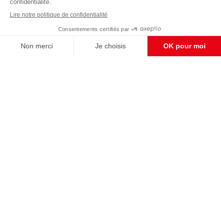
avons besoin de votre soutien
Enregistrer
S'abonner et nous soutenir
CONTACT RÉDACTION
Pour nous écrire, proposer votre aide, un projet
concret, nous vous répondrons,
c'est ici :
contact@frontpopulaire.fr
CONTACT ABONNEMENT
Pour toute question, notre SERVICE CLIENTS
d'Evreux est à votre écoute au
02 78 88 00 35 du lundi au vendredi entre 9h et
18h , ou par mail à :
abo@frontpopulaire.fr