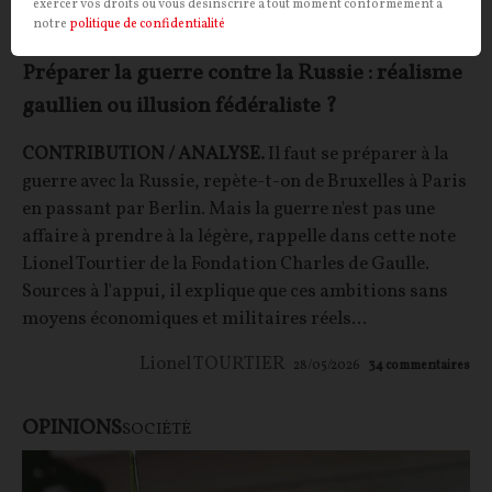
exercer vos droits ou vous désinscrire à tout moment conformément à
notre
politique de confidentialité
Préparer la guerre contre la Russie : réalisme
gaullien ou illusion fédéraliste ?
CONTRIBUTION / ANALYSE.
Il faut se préparer à la
guerre avec la Russie, repète-t-on de Bruxelles à Paris
en passant par Berlin. Mais la guerre n'est pas une
affaire à prendre à la légère, rappelle dans cette note
Lionel Tourtier de la Fondation Charles de Gaulle.
Sources à l'appui, il explique que ces ambitions sans
moyens économiques et militaires réels...
Lionel TOURTIER
28/05/2026
34
commentaires
OPINIONS
SOCIÉTÉ