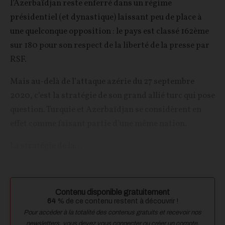
l’Azerbaïdjan reste enferré dans un régime
présidentiel (et dynastique) laissant peu de place à
une quelconque opposition : le pays est classé 162ème
sur 180 pour son respect de la liberté de la presse par
RSF.
Mais au-delà de l’attaque azérie du 27 septembre
2020, c’est la stratégie de son grand allié turc qui pose
question. Turquie et Azerbaïdjan se considèrent en
effet comme faisant partie d’une même nation.
La stratégie de la...
Contenu disponible gratuitement
64
% de ce contenu restent à découvrir !
Pour accéder à la totalité des contenus gratuits et recevoir nos
newsletters, vous devez vous connecter ou créer un compte.