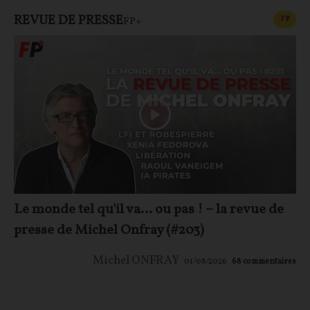
REVUE DE PRESSE
CONT
F
P
FP+
Le monde tel qu'il va… ou pas ! – la revue de
presse de Michel Onfray (#203)
Michel ONFRAY
01/08/2026
68
commentaires