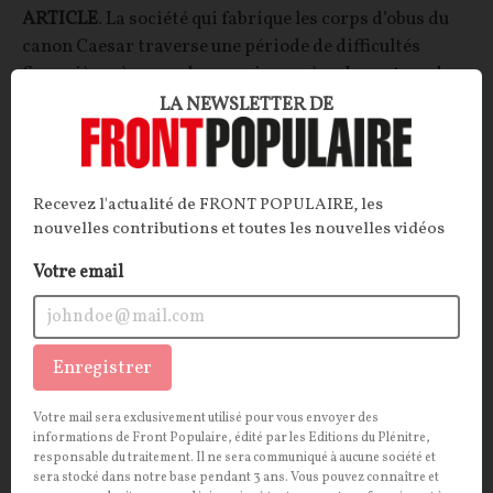
ARTICLE
. La société qui fabrique les corps d’obus du
canon Caesar traverse une période de difficultés
financières à cause de sa maison mère. Le secteur des
PME de l'industrie de défense reste très fragile,
LA NEWSLETTER DE
malgré l’augmentation des crédits du budget des
armées.
La Rédaction
Recevez l'actualité de FRONT POPULAIRE, les
08/07/2026
12
commentaires
nouvelles contributions et toutes les nouvelles vidéos
OPINIONS
INTERNATIONAL
Votre email
Enregistrer
Votre mail sera exclusivement utilisé pour vous envoyer des
informations de Front Populaire, édité par les Editions du Plénitre,
responsable du traitement. Il ne sera communiqué à aucune société et
sera stocké dans notre base pendant 3 ans. Vous pouvez connaître et