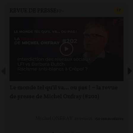
REVUE DE PRESSE
CONTEN
F
P
FP+
Le monde tel qu'il va… ou pas ! – la revue
de presse de Michel Onfray (#202)
Michel ONFRAY
25/07/2026
150
commentaires