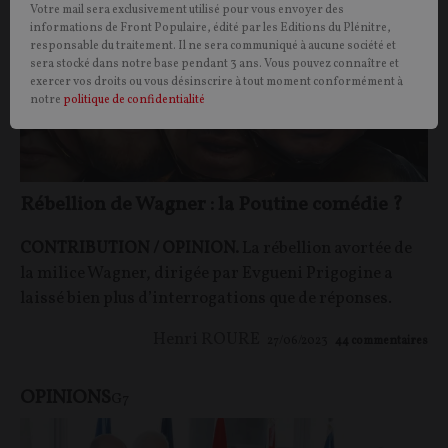
Votre mail sera exclusivement utilisé pour vous envoyer des
informations de Front Populaire, édité par les Editions du Plénitre,
responsable du traitement. Il ne sera communiqué à aucune société et
sera stocké dans notre base pendant 3 ans. Vous pouvez connaître et
exercer vos droits ou vous désinscrire à tout moment conformément à
notre
politique de confidentialité
Rébellion de Wagner : la Poutine comédie ?
CONTRIBUTION / OPINION.
La rébellion avortée de
la milice Wagner, dirigée par Evgueni Prigogine a
laissé bien plus d’interrogations que de réponses.
Henri ROURE
27/06/2023
44
commentaires
OPINIONS
G7