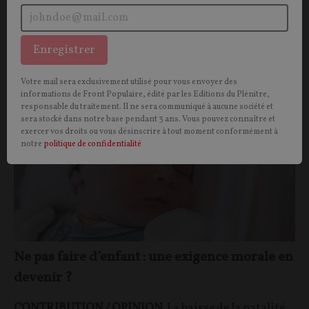
par le wokisme.
Philippe Pulice
17/05/2026
11
commentaires
Enregistrer
OPINIONS
DÉMOGRAPHIE
Votre mail sera exclusivement utilisé pour vous envoyer des
informations de Front Populaire, édité par les Editions du Plénitre,
responsable du traitement. Il ne sera communiqué à aucune société et
sera stocké dans notre base pendant 3 ans. Vous pouvez connaître et
exercer vos droits ou vous désinscrire à tout moment conformément à
notre
politique de confidentialité
Ne pas faire d’enfant : une exigence morale en
devenir ?
CONTRIBUTION / OPINION.
La baisse de la natalité