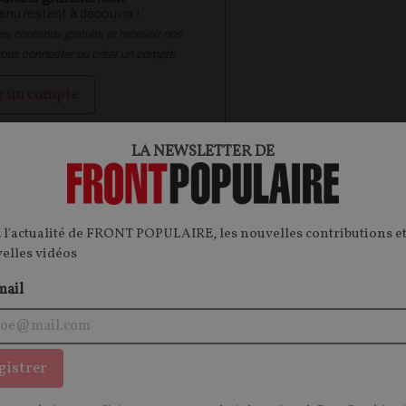
nu restent à découvrir !
des contenus gratuits et recevoir nos
vous connecter ou créer un compte.
r un compte
 ?
Je me connecte
LA NEWSLETTER DE
 l'actualité de FRONT POPULAIRE, les nouvelles contributions et
ontenu.
velles vidéos
onnecter.
mail
gistrer
OPINIONS
S
POLITIQUE