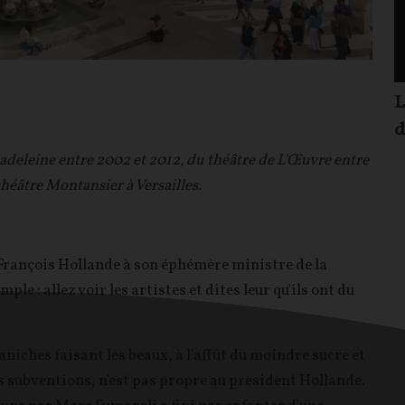
L
d
Madeleine entre 2002 et 2012, du théâtre de L'Œuvre entre
théâtre Montansier à Versailles.
 François Hollande à son éphémère ministre de la
mple : allez voir les artistes et dites leur qu'ils ont du
aniches faisant les beaux, à l'affût du moindre sucre et
rs subventions, n'est pas propre au president Hollande.