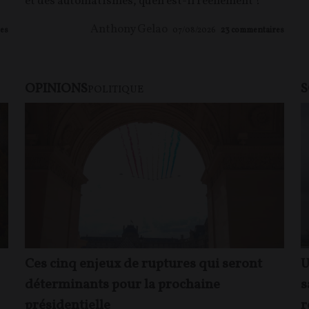
et des automatismes, qu'en est-il réellement ?
Anthony Gelao
es
07/08/2026
23
commentaires
OPINIONS
S
POLITIQUE
Ces cinq enjeux de ruptures qui seront
U
déterminants pour la prochaine
s
présidentielle
r