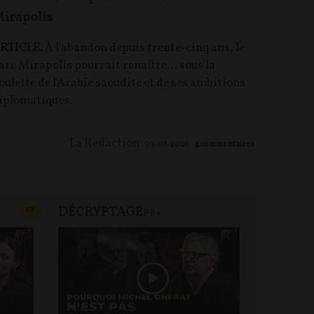
irapolis
RTICLE.
À l'abandon depuis trente-cinq ans, le
arc Mirapolis pourrait renaître… sous la
oulette de l'Arabie saoudite et de ses ambitions
iplomatiques.
La Rédaction
03/08/2026
4
commentaires
DÉCRYPTAGE
REVUE 
CONTENU PAYANT
F
P
FP+