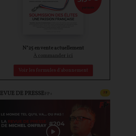
par mois
N°25 en vente actuellement
À commander ici
Voir les formules d'abonnement
EVUE DE PRESSE
CONTENU PAYAN
F
P
FP+