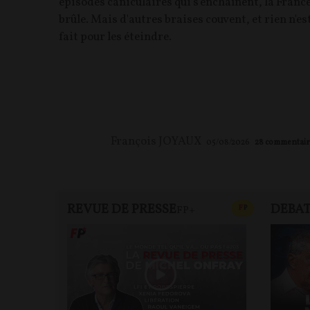
épisodes caniculaires qui s'enchaînent, la Franc
brûle. Mais d'autres braises couvent, et rien n'es
fait pour les éteindre.
François JOYAUX
05/08/2026
28
commentair
REVUE DE PRESSE
DEBA
CONTENU PAYAN
F
P
FP+