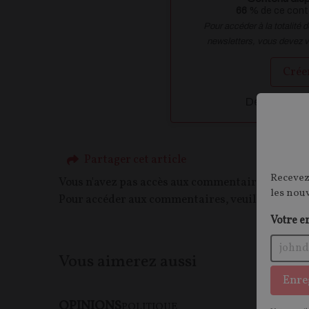
66
% de ce conte
Pour accéder à la totalité 
newsletters, vous devez 
Crée
Déja inscrit
Partager cet article
Recevez
Vous n'avez pas accès aux commentaires de ce c
les nou
Pour accéder aux commentaires, veuillez vous c
Votre e
Vous aimerez aussi
Enre
OPINIONS
POLITIQUE