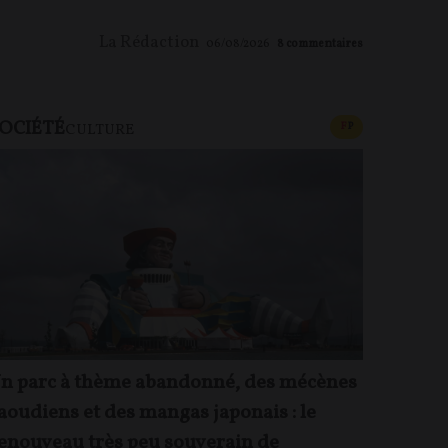
La Rédaction
06/08/2026
8
commentaires
OCIÉTÉ
CONTENU PAYAN
F
P
CULTURE
n parc à thème abandonné, des mécènes
aoudiens et des mangas japonais : le
enouveau très peu souverain de