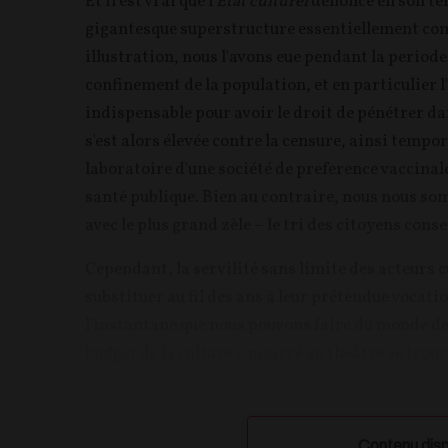
Et il est vrai que l'
État culturel
denoncé en son te
gigantesque superstructure essentiellement compo
illustration, nous l'avons eue pendant la periode 
confinement de la population, et en particulier 
indispensable pour avoir le droit de pénétrer da
s'est alors élevée contre la censure, ainsi tempo
laboratoire d'une société de preference vaccinale,
santé publique. Bien au contraire, nous nous s
avec le plus grand zèle – le tri des citoyens cons
Cependant, la servilité sans limite des acteurs c
substituer au fil des ans à leur prétendue vocati
l'instantané que nous pouvons faire du monde de
budget de la culture consacré au théâtre se trouve
Contenu disp