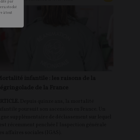
édité par
sera stocké
e à tout
ortalité infantile : les raisons de la
égringolade de la France
RTICLE.
Depuis quinze ans, la mortalité
nfantile poursuit son ascension en France. Un
igne supplémentaire de déclassement sur lequel
'est récemment penchée l' Inspection générale
es affaires sociales (IGAS).