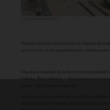
© PHILEMON HENRY/SIPA
Frederic Franck a été directeur du Théatre de la 
2012 et 2016, et est actuellement co-directeur du 
Chacun se souvient de la directive du president
Culture, Fleur Pellerin : « Votre travail est très si
talent ! Ils n'attendent que ça ».
Cette vision d'un monde de la culture peuplé de c
aboyant très fort lorsque quelqu'un touche à leu