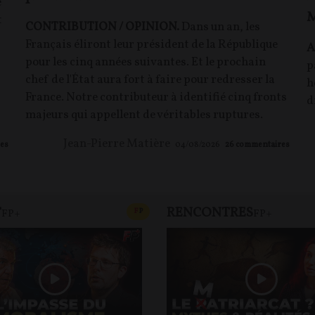
e
M
t
CONTRIBUTION / OPINION.
Dans un an, les
Français éliront leur président de la République
A
pour les cinq années suivantes. Et le prochain
p
chef de l'État aura fort à faire pour redresser la
h
France. Notre contributeur à identifié cinq fronts
d
majeurs qui appellent de véritables ruptures.
Jean-Pierre Matière
es
04/08/2026
26
commentaires
T
RENCONTRES
T
CONTENU PAYANT
F
P
FP+
FP+