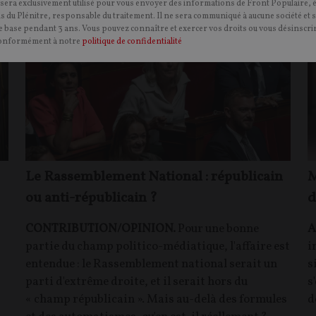
 sera exclusivement utilisé pour vous envoyer des informations de Front Populaire, 
ns du Plénitre, responsable du traitement. Il ne sera communiqué à aucune société et 
 base pendant 3 ans. Vous pouvez connaître et exercer vos droits ou vous désinscrir
onformément à notre
politique de confidentialité
Le Rassemblement National : républicain
M
ou anti-républicain ?
d
CONTRIBUTION/OPINION.
Pour une bonne
A
partie du champ politico-médiatique, l'affaire est
i
entendue : le Rassemblement national serait un
s
parti d'extrême droite, et il serait hors du
s
« champ républicain ». Mais au-delà des formules
d