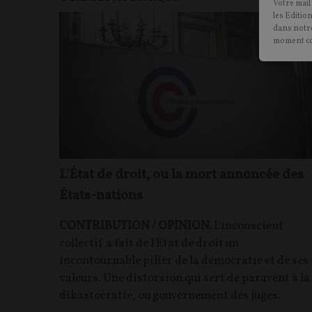
Votre mail
les Editio
dans notre
moment c
L'État de droit, ou la mort annoncée des
États-nations
CONTRIBUTION / OPINION.
L'inconscient
collectif a fait de l'État de droit un
incontournable pilier de la démocratie et de ses
valeurs. Une distorsion qui sert de paravent à la
dikastocratie, ou gouvernement des juges.