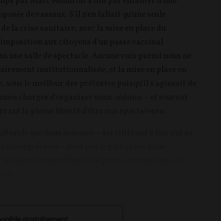
mps par Marc Fumaroli a fini par enfanter d'une
sée de vassaux. S'il n'en fallait qu'une seule
de la crise sanitaire, avec la mise en place du
l'imposition aux citoyens d'un passe vaccinal
ns une salle de spectacle. Aucune voix parmi nous ne
rairement institutionnalisée, et la mise en place en
 sous le meilleur des prétextes puisqu'il s'agissait de
ommes chargés d'organiser nous-mêmes – et souvent
ervant la pleine liberté d'être nos spectateurs.
ulturels que nous sommes – servilité qui a fini par se
on transgressive – n'est pas le plus grave dans
 la culture aujourd'hui. Une partie conséquente du
 de...
onible gratuitement