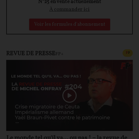
N°25 en vente actuellement
À commander ici
Voir les formules d'abonnement
REVUE DE PRESSE
CONT
F
P
FP+
Le monde tel qu'il va… ou pas ! – la revue de