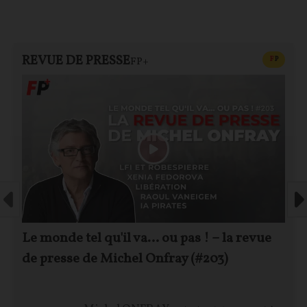
REVUE DE PRESSE
CONTEN
F
P
FP+
Le monde tel qu'il va… ou pas ! – la revue
de presse de Michel Onfray (#203)