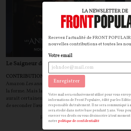
LA NEWSLETTER DE
Recevez l'actualité de FRONT POPULAIRE
nouvelles contributions et toutes les no
Votre email
Le Saigneur des agneaux
CONTRIBUTION / OPINION.
Bien produite, la série
Enregistrer
Amazon
Les anneaux de pouvoir
a tout pour plaire sur
la forme. Mais la nouvelle « mythologie woke », qui
Votre mail sera exclusivement utilisé pour vous envoy
aurait certainement révulsé Tolkien, n’est pas digne
informations de Front Populaire, édité par les Editio
de seconder l’œuvre de l’écrivain, estime notre lecteur
responsable du traitement. Il ne sera communiqué à a
sera stocké dans notre base pendant 3 ans. Vous pou
exercer vos droits ou vous désinscrire à tout mome
Rodolphe Prevot
15/09/2024
17
commentaires
notre
politique de confidentialité