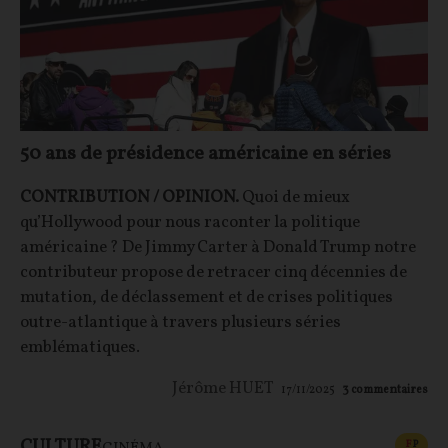
50 ans de présidence américaine en séries
CONTRIBUTION / OPINION.
Quoi de mieux
qu’Hollywood pour nous raconter la politique
américaine ? De Jimmy Carter à Donald Trump notre
contributeur propose de retracer cinq décennies de
mutation, de déclassement et de crises politiques
outre-atlantique à travers plusieurs séries
emblématiques.
Jérôme HUET
17/11/2025
3
commentaires
CULTURE
CONT
F
P