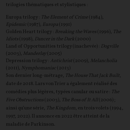
trilogies thématiques et stylistiques :
Europa trilogy :
The Element of Crime
(1984),
Epidemic
(1987),
Europa
(1991)
Golden Heart trilogy :
Breaking the Waves
(1996),
The
Idiots
(1998),
Dancer in the Dark
(2000)
Land of Opportunities trilogy (inachevée) :
Dogville
(2003),
Manderlay
(2005)
Depression trilogy :
Antichrist
(2009),
Melancholia
(2011),
Nymphomaniac
(2013)
Son dernier long-métrage,
The House That Jack Built
,
date de 2018. Lars von Trier a également réalisé des
comédies plus légères, typées canular ou satire :
The
Five Obstructions
(2003),
The Boss of It All
(2006) ;
ainsi qu’une série,
The Kingdom
, en trois volets (1994,
1997, 2022). Il annonce en 2022 être atteint de la
maladie de Parkinson.