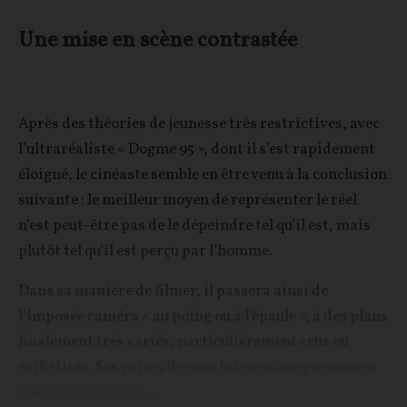
Une mise en scène contrastée
Après des théories de jeunesse très restrictives, avec
l’ultraréaliste « Dogme 95 », dont il s’est rapidement
éloigné, le cinéaste semble en être venu à la conclusion
suivante : le meilleur moyen de représenter le réel
n’est peut-être pas de le dépeindre tel qu’il est, mais
plutôt tel qu’il est perçu par l’homme.
Dans sa manière de filmer, il passera ainsi de
l’imposée caméra « au poing ou à l’épaule », à des plans
finalement très variés, particulièrement crus ou
esthétisés. Ses prises de vues intra-scène paraissent
souvent aléatoires...