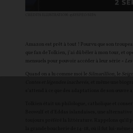
CRÉDITS ILLUSTRATION : ©SYSPEO/SIPA
Amazon est prêt à tout ! Pourvu que son troupea
que fan de Tolkien, j’ai dû bêler à mon tour, et 
mensuels pour pouvoir accéder à leur série
« Les
Quand on a lu comme moi le
Silmarillion
, le
Seig
Contes et légendes inachevés
, et même une biogr
s’attend à ce que des adaptations de son œuvre a
Tolkien était un philologue, catholique et conser
Beowulf et d’Eddas islandaises, une alternative à
toujours préféré la littérature. Rappelons qu’il p
la grande boucherie de 14-18, où il fut lui-même e