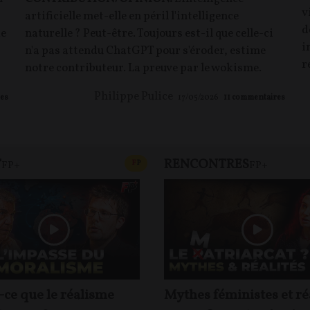
v
artificielle met-elle en péril l'intelligence
d
ke
naturelle ? Peut-être. Toujours est-il que celle-ci
i
n'a pas attendu ChatGPT pour s'éroder, estime
r
notre contributeur. La preuve par le wokisme.
Philippe Pulice
es
17/05/2026
11
commentaires
T
RENCONTRES
T
CONTENU PAYANT
F
P
FP+
FP+
-ce que le réalisme
Mythes féministes et ré