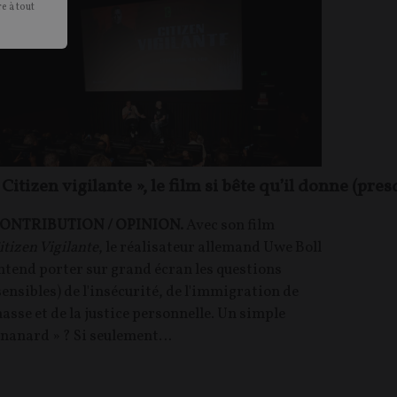
e à tout
 Citizen vigilante », le film si bête qu’il donne (pr
ONTRIBUTION / OPINION.
Avec son film
itizen Vigilante
, le réalisateur allemand Uwe Boll
ntend porter sur grand écran les questions
sensibles) de l'insécurité, de l'immigration de
asse et de la justice personnelle. Un simple
 nanard » ? Si seulement…