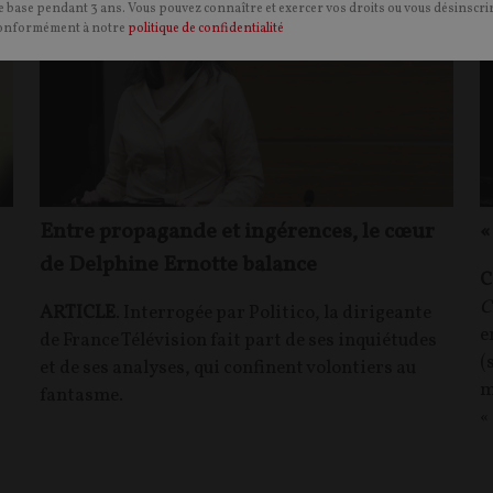
 base pendant 3 ans. Vous pouvez connaître et exercer vos droits ou vous désinscrir
onformément à notre
politique de confidentialité
Entre propagande et ingérences, le cœur
«
de Delphine Ernotte balance
C
C
ARTICLE
. Interrogée par Politico, la dirigeante
e
de France Télévision fait part de ses inquiétudes
(
et de ses analyses, qui confinent volontiers au
m
fantasme.
«