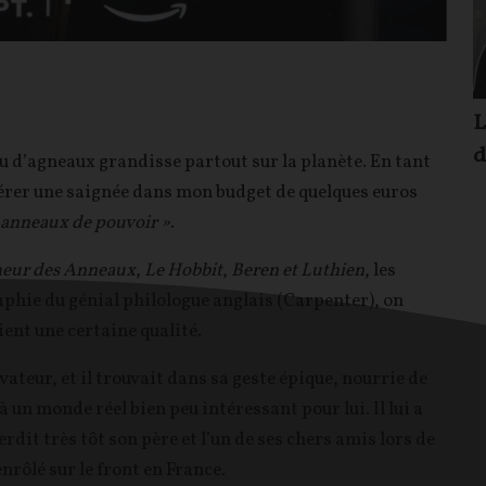
L
d
u d’agneaux grandisse partout sur la planète. En tant
opérer une saignée dans mon budget de quelques euros
 anneaux de pouvoir »
.
neur des Anneaux
,
Le Hobbit
,
Beren
et Luthien
, les
aphie du génial philologue anglais (Carpenter), on
ient une certaine qualité.
vateur, et il trouvait dans sa geste épique, nourrie de
 un monde réel bien peu intéressant pour lui. Il lui a
erdit très tôt son père et l’un de ses chers amis lors de
nrôlé sur le front en France.