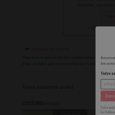
newsletters, vous devez 
Crée
Déja inscrit
Partager cet article
Vous n'avez pas accès aux commentaires de ce c
Recevez
les nou
Pour accéder aux commentaires, veuillez vous c
Votre e
Vous aimerez aussi
Enre
CULTURE
SOCIÉTÉ
Votre mail
les Editio