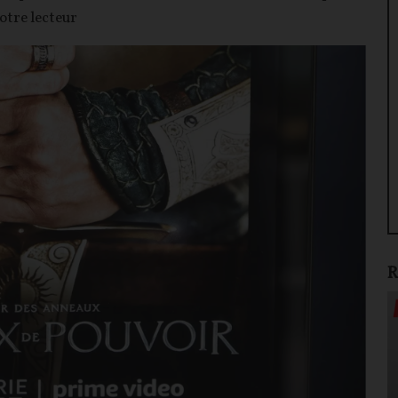
otre lecteur
R