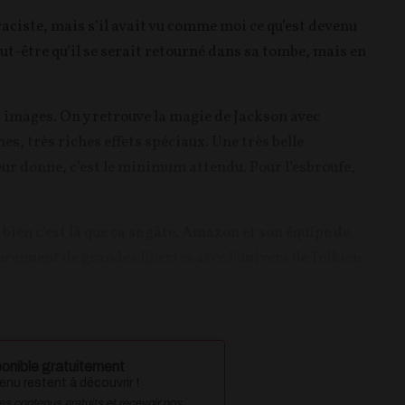
 raciste, mais s’il avait vu comme moi ce qu’est devenu
t-être qu’il se serait retourné dans sa tombe, mais en
images. On y retrouve la magie de Jackson avec
s, très riches effets spéciaux. Une très belle
leur donne, c’est le minimum attendu. Pour l’esbroufe,
 bien c’est là que ça se gâte. Amazon et son équipe de
rennent de grandes libertés avec l’univers de Tolkien.
onible gratuitement
nu restent à découvrir !
des contenus gratuits et recevoir nos