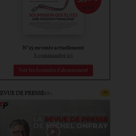
par mois
N°25 en vente actuellement
À commander ici
Voir les formules d'abonnement
EVUE DE PRESSE
CONTENU PAYAN
F
P
FP+