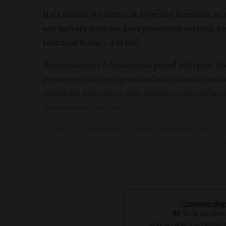
Il n’a jamais été contre la diversité humaine, ni
son univers dans ces deux premières saisons, peu
tournant le dos… à la télé.
Reconnaissons à Amazon un grand soin pour les 
paysages et décors époustouflants, beaux costume
plasticité donc, mais avec tout le pognon qu’on 
Amazon est très fort.
Et le plus important, le reste, me direz-vous ? Et
scénaristes, très jeunes apparemment (trop ?), p
Gandalf atterrit sur Arda (la Terre du...
Contenu disp
69
% de ce conte
Pour accéder à la totalité 