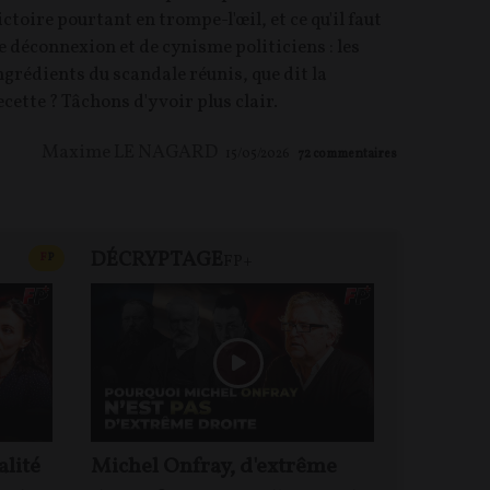
ictoire pourtant en trompe-l'œil, et ce qu'il faut
e déconnexion et de cynisme politiciens : les
ngrédients du scandale réunis, que dit la
ecette ? Tâchons d'y voir plus clair.
Maxime LE NAGARD
15/05/2026
72
commentaires
DÉCRYPTAGE
FP+
CONTENU PAYANT
F
P
FP+
DEBA
alité
Michel Onfray, d'extrême
Jacques 