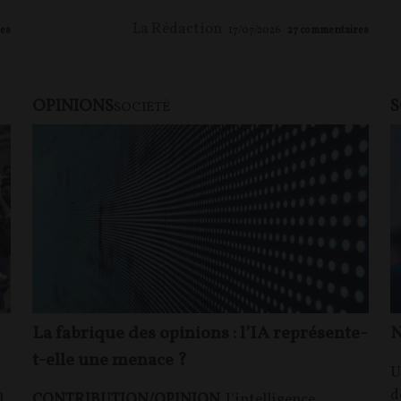
La Rédaction
es
17/07/2026
27
commentaires
OPINIONS
S
SOCIÉTÉ
La fabrique des opinions : l’IA représente-
N
t-elle une menace ?
U
d
l
CONTRIBUTION/OPINION.
L'intelligence