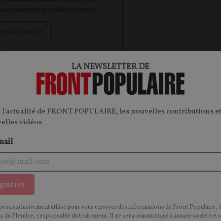
vous connecter ou créer un compte.
r un compte
 ?
Je me connecte
LA NEWSLETTER DE
ontenu.
 l'actualité de FRONT POPULAIRE, les nouvelles contributions et
velles vidéos
onnecter.
mail
gistrer
SOCIÉTÉ
O
CONTEN
F
P
CULTURE & MÉDIAS
 sera exclusivement utilisé pour vous envoyer des informations de Front Populaire, 
ns du Plénitre, responsable du traitement. Il ne sera communiqué à aucune société et 