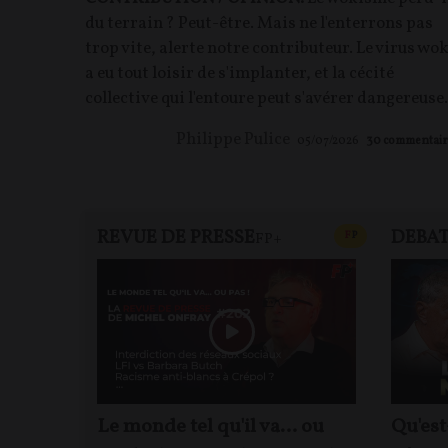
du terrain ? Peut-être. Mais ne l'enterrons pas
trop vite, alerte notre contributeur. Le virus wo
a eu tout loisir de s'implanter, et la cécité
collective qui l'entoure peut s'avérer dangereuse.
Philippe Pulice
05/07/2026
30
commentair
REVUE DE PRESSE
DEBA
CONTENU PAYAN
F
P
FP+
Le monde tel qu'il va… ou
Qu'est