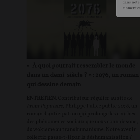
dans notre
moment c
« À quoi pourrait ressembler le monde
dans un demi-siècle ? » : 2076, un roman
qui dessine demain
ENTRETIEN.
Contributeur régulier au site de
Front Populaire
, Philippe Pulice publie
2076
, un
roman d'anticipation qui prolonge les courbes
des phénomènes sociaux que nous connaissons,
du wokisme au transhumanisme. Notre avenir
collectif passe-t-il par la déshumanisation ?