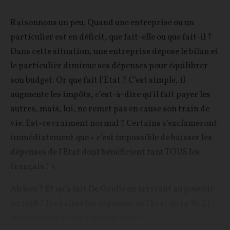
Raisonnons un peu. Quand une entreprise ou un
particulier est en déficit, que fait-elle ou que fait-il ?
Dans cette situation, une entreprise dépose le bilan et
le particulier diminue ses dépenses pour équilibrer
son budget. Or que fait l’Etat ? C’est simple, il
augmente les impôts, c’est-à-dire qu’il fait payer les
autres, mais, lui, ne remet pas en cause son train de
vie. Est-ce vraiment normal ? Certains s’exclameront
immédiatement que « c’est impossible de baisser les
dépenses de l’Etat dont bénéficient tant TOUS les
Français ! ».
Ah bon ? Et qu’a fait De Gaulle en arrivant au pouvoir
en 1958 ? Il a baissé les dépenses de l’Etat de 14 %. Et
qu’a fait Javier Milei en Argentine ?...