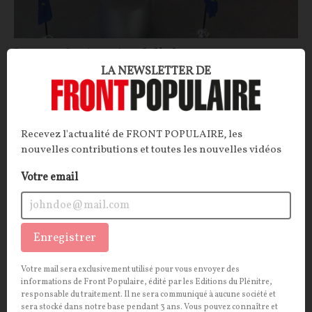
Jacques Sapir : « Au-delà des aspects
LA NEWSLETTER DE
techniques, il y a un véritable problème
politique avec l'euro numérique »
ENTRETIEN.
Le projet d'euro numérique n'a jamais été
Recevez l'actualité de FRONT POPULAIRE, les
aussi près d'émerger des couloirs de Bruxelles. De quoi
nouvelles contributions et toutes les nouvelles vidéos
s'agit-il précisément ? Quelles sont les implications
Votre email
de cette future modalité de paiement en termes de
sécurité et d'identité numérique ? Le point avec
l'économiste Jacques Sapir.
Enregistrer
Jacques SAPIR
,
La Rédaction
16/07/2026
20
commentaires
Votre mail sera exclusivement utilisé pour vous envoyer des
ECONOMIE
CONT
F
P
informations de Front Populaire, édité par les Editions du Plénitre,
LIBRE-ÉCHANGE
responsable du traitement. Il ne sera communiqué à aucune société et
sera stocké dans notre base pendant 3 ans. Vous pouvez connaître et