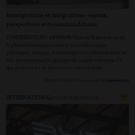
Immigrations et intégrations : enjeux,
perspectives et recommandations
CONTRIBUTION / OPINION.
Dans la France de 2026,
le phénomène migratoire et ses contrecoups
politiques, sociaux, économiques ou culturels sont un
fait incontournable, qui appelle ample réflexion. Ce
que propose ici de faire notre contributeur.
Thierry Foucart
25/03/2026
15
commentaires
INTERNATIONAL
CONT
F
P
UNION EUROPÉENNE