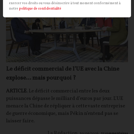
exercer vos droits ou vous désinscrire à tout moment conformément à
notre
politique de confidentialité
Le déficit commercial de l’UE avec la Chine
explose… mais pourquoi ?
ARTICLE
. Le déficit commercial entre les deux
puissances dépasse le milliard d’euros par jour. L’UE
menace la Chine de répliquer à cette vaste entreprise
de guerre économique, mais Pékin n’entend pas se
laisser faire.
La Rédaction
30/06/2026
27
commentaires