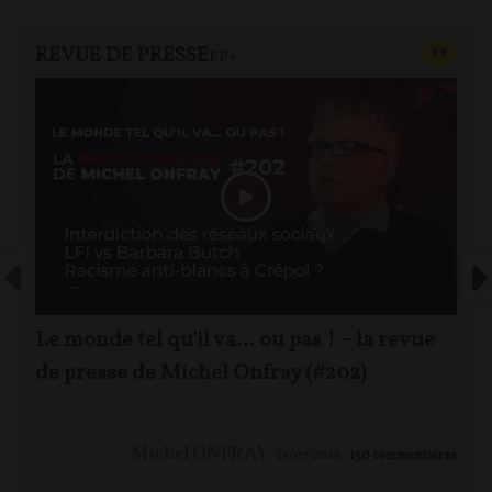
REVUE DE PRESSE
CONTEN
F
P
FP+
Le monde tel qu'il va… ou pas ! – la revue
de presse de Michel Onfray (#202)
Michel ONFRAY
25/07/2026
150
commentaires