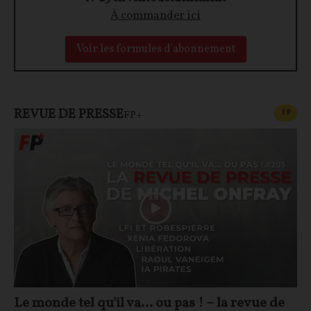
À commander ici
Voir les formules d'abonnement
REVUE DE PRESSE
CONT
F
P
FP+
Le monde tel qu'il va… ou pas ! – la revue de