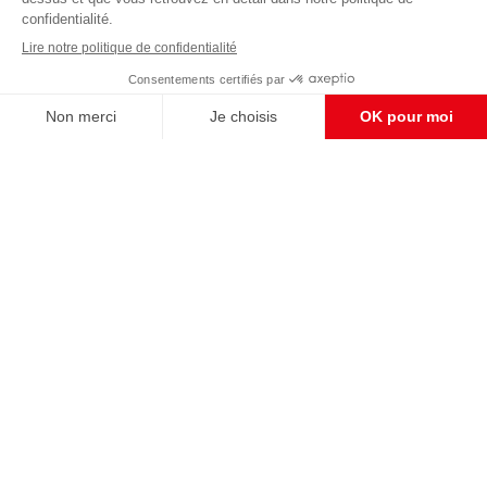
Pour maintenir la qualité de nos articles et vidéos, nous
avons besoin de votre soutien
Enregistrer
S'abonner et nous soutenir
CONTACT RÉDACTION
Pour nous écrire, proposer votre aide, un projet
concret, nous vous répondrons,
c'est ici :
contact@frontpopulaire.fr
CONTACT ABONNEMENT
Pour toute question, notre SERVICE CLIENTS
d'Evreux est à votre écoute au
02 78 88 00 35 du lundi au vendredi entre 9h et
18h , ou par mail à :
abo@frontpopulaire.fr