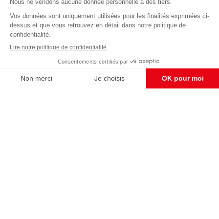
Abonnez-vous à notre newsletter
éditoriale
Enregistrer
CONTACT RÉDACTION
Pour nous écrire, proposer votre aide, un projet
concret, nous vous répondrons,
c'est ici :
contact@frontpopulaire.fr
CONTACT ABONNEMENT
Pour toute question, notre SERVICE CLIENTS
d'Evreux est à votre écoute au
02 78 88 00 35 du lundi au vendredi entre 9h et
18h , ou par mail à :
abo@frontpopulaire.fr