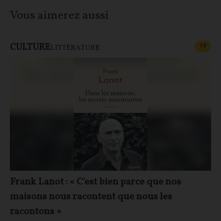
Vous aimerez aussi
CULTURE
CONT
F
P
LITTÉRATURE
Frank Lanot : « C'est bien parce que nos
maisons nous racontent que nous les
racontons »