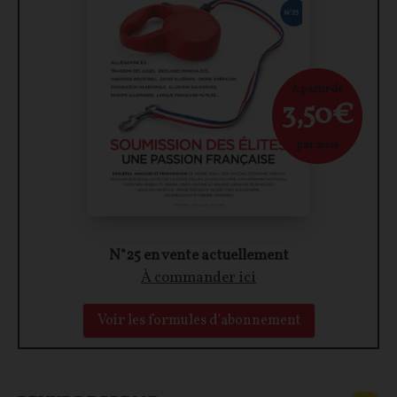
À partir de
3,50€
par mois
N°25 en vente actuellement
À commander ici
Voir les formules d'abonnement