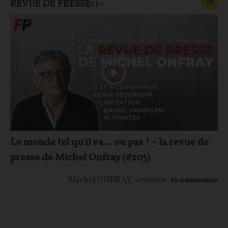
REVUE DE PRESSE
CONT
F
P
FP+
Le monde tel qu'il va… ou pas ! – la revue de
presse de Michel Onfray (#203)
Michel ONFRAY
01/08/2026
69
commentaires