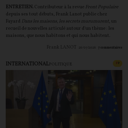
ENTRETIEN.
Contributeur à la revue
Front Populaire
depuis ses tout débuts, Frank Lanot publie chez
Fayard
Dans les maisons, les secrets murumurent
, un
recueil de nouvelles articulé autour d'un thème : les
maisons, que nous habitons et qui nous habitent.
Frank LANOT
26/07/2026
7
commentaires
INTERNATIONAL
CONT
F
P
POLITIQUE