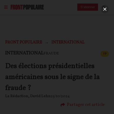
S'abonner
FRONT POPULAIRE
INTERNATIONAL
CONT
INTERNATIONAL
FRAUDE
F
P
Des élections présidentielles
américaines sous le signe de la
fraude ?
La Rédaction
,
David Lehn
25/10/2024
Partager cet article