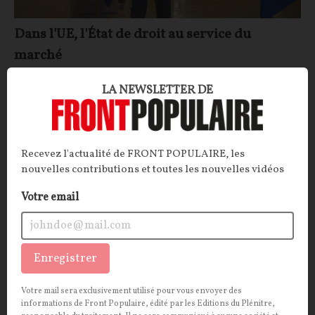
Dans l'UE, l'État de droit au service du
marché
ARTICLE.
On connaissait déjà la conception extensive
LA NEWSLETTER DE
et pour le moins iconoclaste que faisait la
Commission européenne de l’État de droit. On en
connaît désormais l’horizon ultime : le marché… qui
Recevez l'actualité de FRONT POPULAIRE, les
est définitivement aussi celui de l’Union européenne.
nouvelles contributions et toutes les nouvelles vidéos
La Rédaction
20/07/2026
36
commentaires
Votre email
ECONOMIE
SOCIÉTÉ
Enregistrer
Votre mail sera exclusivement utilisé pour vous envoyer des
informations de Front Populaire, édité par les Editions du Plénitre,