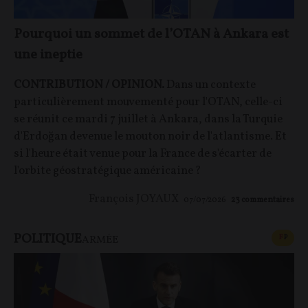
Pourquoi un sommet de l’OTAN à Ankara est
une ineptie
CONTRIBUTION / OPINION.
Dans un contexte
particulièrement mouvementé pour l'OTAN, celle-ci
se réunit ce mardi 7 juillet à Ankara, dans la Turquie
d'Erdoğan devenue le mouton noir de l'atlantisme. Et
si l'heure était venue pour la France de s'écarter de
l'orbite géostratégique américaine ?
François JOYAUX
07/07/2026
23
commentaires
POLITIQUE
CONT
F
P
ARMÉE