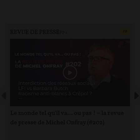
REVUE DE PRESSE
CONTEN
F
P
FP+
Le monde tel qu'il va… ou pas ! – la revue
de presse de Michel Onfray (#202)