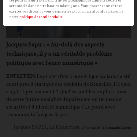
responsable du traitement. Il ne sera communiqué à aucune société et
sera stocké dans notre base pendant 3 ans. Vous pouvez connaître et
exercer vos droits ou vous désinscrire à tout moment conformément à
notre
politique de confidentialité
Jacques Sapir : « Au-delà des aspects
techniques, il y a un véritable problème
politique avec l'euro numérique »
ENTRETIEN.
Le projet d'euro numérique n'a jamais été
aussi près d'émerger des couloirs de Bruxelles. De quoi
s'agit-il précisément ? Quelles sont les implications
de cette future modalité de paiement en termes de
sécurité et d'identité numérique ? Le point avec
l'économiste Jacques Sapir.
Jacques SAPIR
,
La Rédaction
16/07/2026
20
commentaires