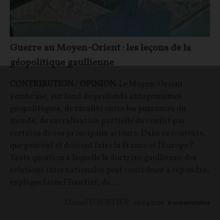
Guerre au Moyen-Orient : les leçons de la
géopolitique gaullienne
CONTRIBUTION / OPINION.
Le Moyen-Orient
s'embrase, sur fond de profonds antagonismes
géopolitiques, de rivalité entre les puisances du
monde, de sacralisation partielle du conflit par
certains de ses principaux acteurs. Dans ce contexte,
que peuvent et doivent faire la France et l'Europe ?
Vaste question à laquelle la doctrine gaullienne des
relations internationales peut contribuer à répondre,
explique Lionel Tourtier, de...
Lionel TOURTIER
08/04/2026
6
commentaires