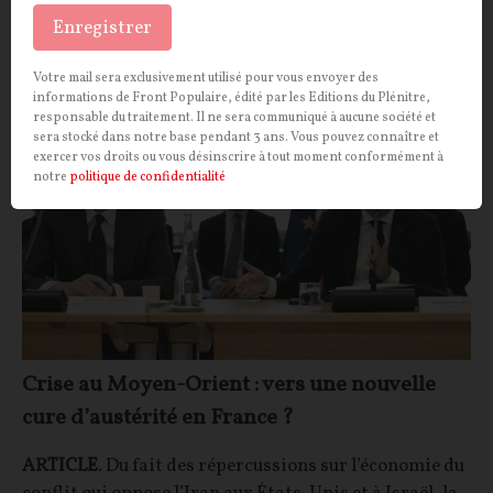
Ana Pak
20/05/2026
25
commentaires
Enregistrer
Votre mail sera exclusivement utilisé pour vous envoyer des
POLITIQUE
CONT
F
P
INFLATION
informations de Front Populaire, édité par les Editions du Plénitre,
responsable du traitement. Il ne sera communiqué à aucune société et
sera stocké dans notre base pendant 3 ans. Vous pouvez connaître et
exercer vos droits ou vous désinscrire à tout moment conformément à
notre
politique de confidentialité
Crise au Moyen-Orient : vers une nouvelle
cure d’austérité en France ?
ARTICLE
. Du fait des répercussions sur l’économie du