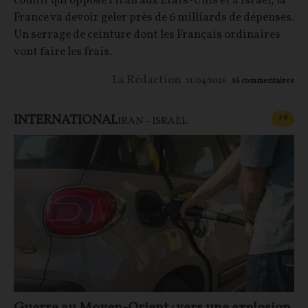
conflit qui oppose l’Iran aux États-Unis et à Israël, la
France va devoir geler près de 6 milliards de dépenses.
Un serrage de ceinture dont les Français ordinaires
vont faire les frais.
La Rédaction
21/04/2026
16
commentaires
INTERNATIONAL
CONT
F
P
IRAN - ISRAËL