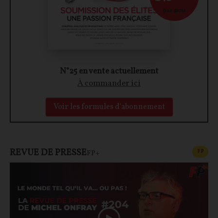
par mois
N°25 en vente actuellement
À commander ici
Voir les formules d'abonnement
REVUE DE PRESSE
CONT
F
P
FP+