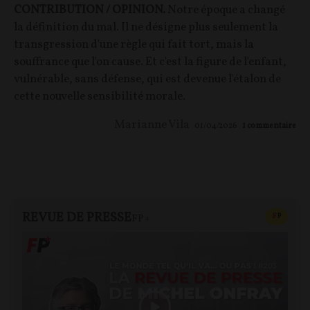
CONTRIBUTION / OPINION.
Notre époque a changé
la définition du mal. Il ne désigne plus seulement la
transgression d'une règle qui fait tort, mais la
souffrance que l'on cause. Et c'est la figure de l'enfant,
vulnérable, sans défense, qui est devenue l'étalon de
cette nouvelle sensibilité morale.
Marianne Vila
01/04/2026
1
commentaire
REVUE DE PRESSE
CONTEN
F
P
FP+