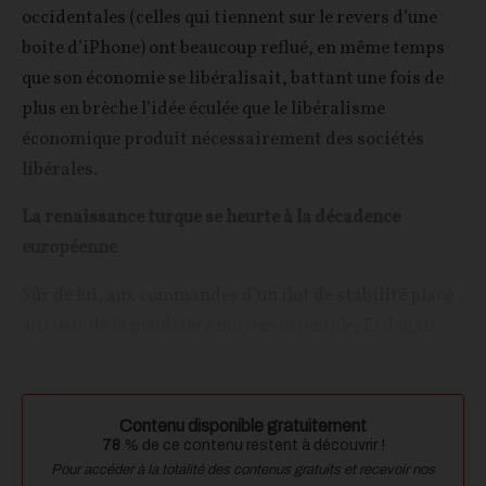
occidentales (celles qui tiennent sur le revers d’une
boite d’iPhone) ont beaucoup reflué, en même temps
que son économie se libéralisait, battant une fois de
plus en brèche l’idée éculée que le libéralisme
économique produit nécessairement des sociétés
libérales.
La renaissance turque se heurte à la décadence
européenne
Sûr de lui, aux commandes d’un ilot de stabilité placé
au cœur de la poudrière moyen-orientale, Erdogan...
Contenu disponible gratuitement
78
% de ce contenu restent à découvrir !
Pour accéder à la totalité des contenus gratuits et recevoir nos