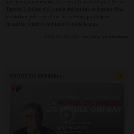
accession au pouvoir, il y a maintenant 20 ans, Recep
Tayyip Erdoğan n’a jamais été autant en danger. Une
situation politique dont les acteurs politiques
français pourraient bien tirer des leçons.
Antoine Dantes
07/05/2023
4
commentaires
REVUE DE PRESSE
CONTEN
F
P
FP+