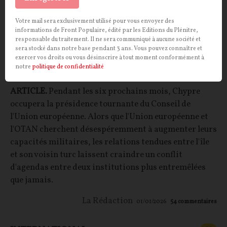
Votre mail sera exclusivement utilisé pour vous envoyer des
informations de Front Populaire, édité par les Editions du Plénitre,
Avec la présidence chypriote du Conseil de
responsable du traitement. Il ne sera communiqué à aucune société et
sera stocké dans notre base pendant 3 ans. Vous pouvez connaître et
l’Union européenne, de l’eau dans le gaz
exercer vos droits ou vous désinscrire à tout moment conformément à
atlantiste ?
notre
politique de confidentialité
ARTICLE.
Pendant les six prochains mois, Chypre
occupera la présidence tournante du Conseil de
l'Union européenne. Alors que l'Union européenne et
l'OTAN cherchent désespéremment à augmenter leurs
capacités militaires, les relations tendues entre l'île
et son voisin turc laissent craindre un conflit
d'agendas entre deux institutions plus entremêlées
que jamais.
La Rédaction
01/01/2026
54
commentaires