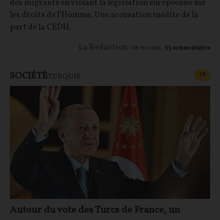
des migrants en violant la législation européenne sur
les droits de l’Homme. Une accusation inédite de la
part de la CEDH.
La Rédaction
08/01/2025
33
commentaires
SOCIÉTÉ
CONT
F
P
TURQUIE
Autour du vote des Turcs de France, un