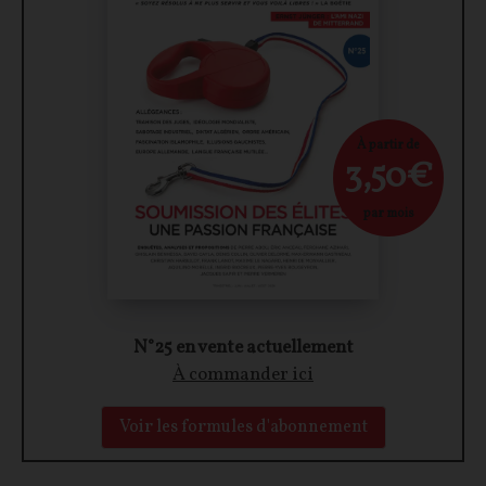
À partir de
3,50€
par mois
N°25 en vente actuellement
À commander ici
Voir les formules d'abonnement