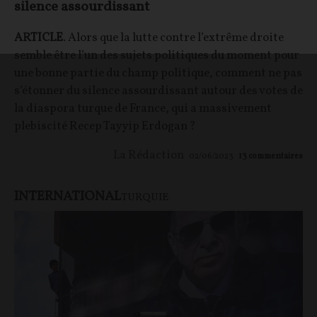
silence assourdissant
ARTICLE
. Alors que la lutte contre l’extrême droite
semble être l’un des sujets politiques du moment pour
une bonne partie du champ politique, comment ne pas
s’étonner du silence assourdissant autour des votes de
la diaspora turque de France, qui a massivement
plebiscité Recep Tayyip Erdogan ?
La Rédaction
02/06/2023
13
commentaires
INTERNATIONAL
TURQUIE