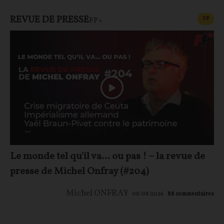
REVUE DE PRESSE
CONT
F
P
FP+
Le monde tel qu'il va… ou pas ! – la revue de
presse de Michel Onfray (#204)
Michel ONFRAY
08/08/2026
88
commentaires