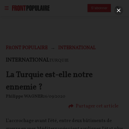
S'abonner
FRONT POPULAIRE
INTERNATIONAL
INTERNATIONAL
TURQUIE
La Turquie est-elle notre
ennemie ?
Philippe WAGNER
16/09/2020
Partager cet article
L’accrochage avant l’été, entre deux bâtiments de
guerre en mer Méditerranée vient souligner l’état plus