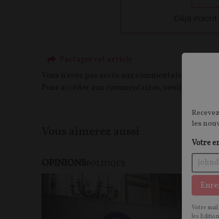
Déja inscrit
Partager cet article
Vous n'avez pas accès aux commentaires de ce c
Pour accéder aux commentaires, veuillez vous c
Recevez
les nou
Vous aimerez aussi
Votre e
OPINIONS
POLITIQUE
Enre
Votre mail
les Editio