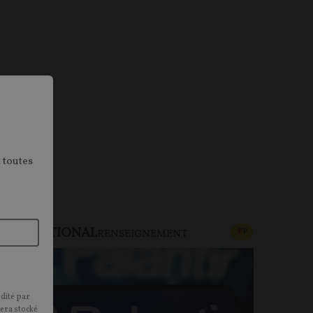
 toutes
NTERNATIONAL
CONTENU PAYAN
F
P
RENSEIGNEMENT
édité par
sera stocké