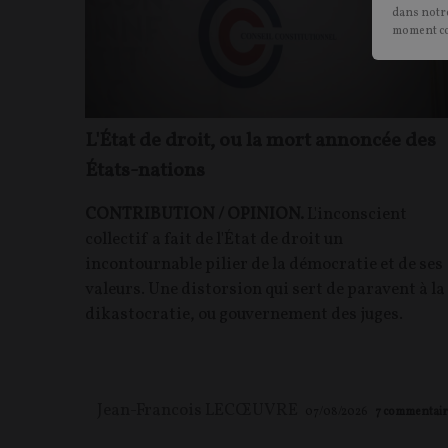
dans notre
moment c
L'État de droit, ou la mort annoncée des
États-nations
CONTRIBUTION / OPINION.
L'inconscient
collectif a fait de l'État de droit un
incontournable pilier de la démocratie et de ses
valeurs. Une distorsion qui sert de paravent à la
dikastocratie, ou gouvernement des juges.
Jean-Francois LECŒUVRE
07/08/2026
7
commentair