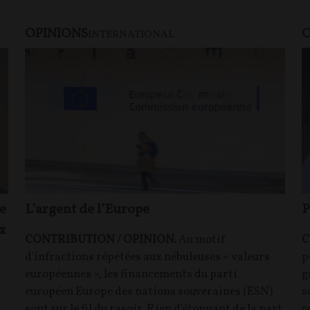
OPINIONS
O
INTERNATIONAL
e
L’argent de l’Europe
P
x
CONTRIBUTION / OPINION.
Au motif
C
d'infractions répétées aux nébuleuses « valeurs
p
européennes », les financements du parti
g
européen Europe des nations souveraines (ESN)
s
sont sur le fil du rasoir. Rien d'étonnant de la part
c