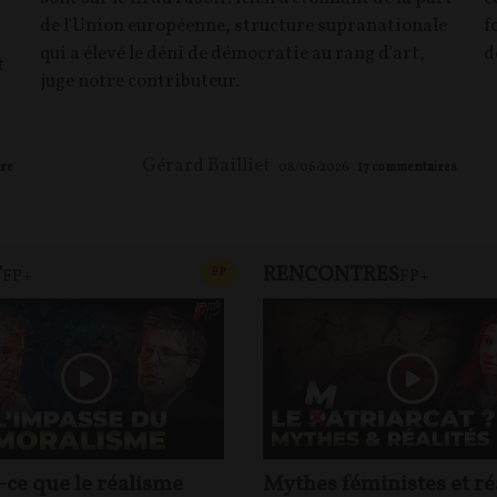
de l'Union européenne, structure supranationale
f
qui a élevé le déni de démocratie au rang d'art,
d
t
juge notre contributeur.
s
Gérard Bailliet
re
08/06/2026
17
commentaires
T
RENCONTRES
T
CONTENU PAYANT
F
P
FP+
FP+
-ce que le réalisme
Mythes féministes et ré