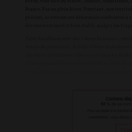
Evros, voir face au Maroc, Tunisie, Mauritanie, 
France. Pas en plein hiver. Pourtant, nos territo
présent, se retrouvent désormais confrontés à 
devenu structurel et bien établi, malgré les tr
Faire des affaires avec des « biens humains », renta
besoin de protection : le trafic d’êtres humains et
des droits de l’homme.
Que ce soit dans les Balka
crime organis
é transnational dédié au trafic de
constituent un maillon essentiel dans l’expansion
Contenu disp
85
% de ce conte
Pour accéder à la totalité 
newsletters, vous devez 
Crée