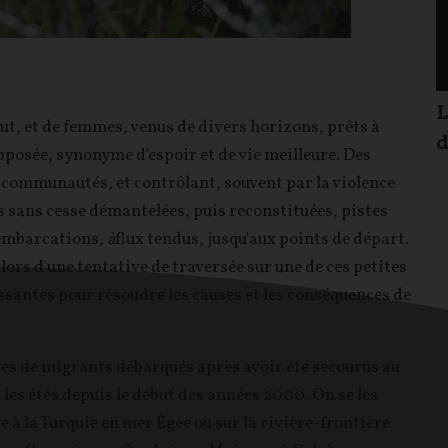
L
t, et de femmes, venus de divers horizons, prêts à
d
opposée, synonyme d'espoir et de vie meilleure. Des
 communautés, et contrôlant, souvent par la violence
es sans cesse démantelées, puis reconstituées, pistes
 embarcations,
à
flux tendus, jusqu'aux points de départ.
ors d'une tentative de traversée sur une de ces petites
santes pour résoudre les causes et les conséquences de
es de migrants débarqués après avoir été secourus au
les étés depuis le début des années 2000. On se les
e à la Turquie en mer Égée ou sur la rivière-frontière