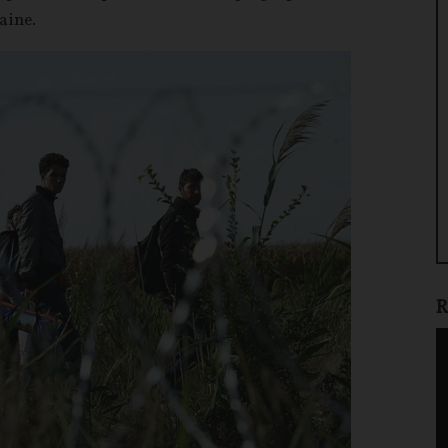
aine.
R