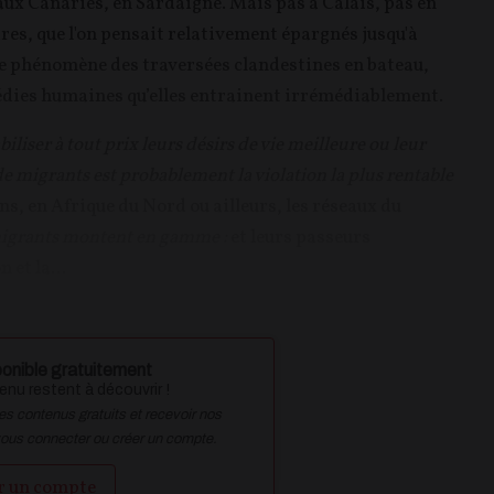
aux Canaries, en Sardaigne. Mais pas à Calais, pas en
ires, que l'on pensait relativement épargnés jusqu'à
ce phénomène des traversées clandestines en bateau,
agédies humaines qu’elles entrainent irrémédiablement.
biliser à tout prix leurs désirs de vie meilleure ou leur
 de migrants est probablement la violation la plus rentable
ns, en Afrique du Nord ou ailleurs, les réseaux du
 migrants montent en gamme :
et leurs passeurs
 et la...
onible gratuitement
nu restent à découvrir !
des contenus gratuits et recevoir nos
vous connecter ou créer un compte.
r un compte