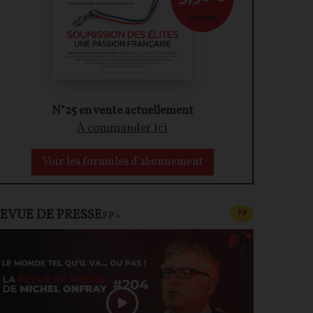
par mois
N°25 en vente actuellement
À commander ici
Voir les formules d'abonnement
EVUE DE PRESSE
CONTENU PAYAN
F
P
FP+