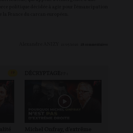
orce politique décidée à agir pour l'émancipation
e la France du carcan européen.
Alexandre ANIZY
21/05/2026
28
commentaires
DÉCRYPTAGE
REVUE 
CONTENU PAYANT
F
P
FP+
alité
Michel Onfray, d'extrême
Le mond