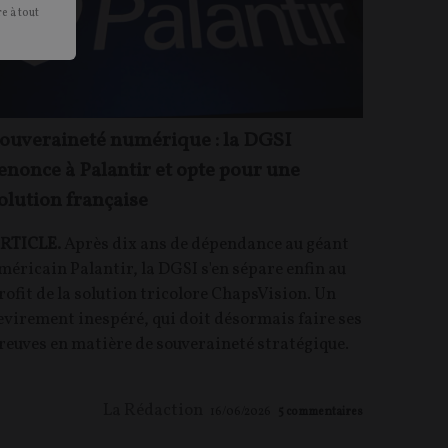
e à tout
ouveraineté numérique : la DGSI
enonce à Palantir et opte pour une
olution française
RTICLE.
Après dix ans de dépendance au géant
méricain Palantir, la DGSI s'en sépare enfin au
rofit de la solution tricolore ChapsVision. Un
evirement inespéré, qui doit désormais faire ses
reuves en matière de souveraineté stratégique.
La Rédaction
16/06/2026
5
commentaires