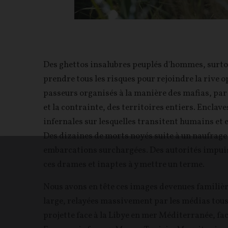
Des ghettos insalubres peuplés d'hommes, surtou
prendre tous les risques pour rejoindre la rive 
passeurs organisés à la manière des mafias, par
et la contrainte, des territoires entiers. Enclav
infernales sur lesquelles transitent humains et
Des dizaines de morts noyés suite à un naufrage l
embarcations surchargées. Des autorités impuis
ces drames et inaptes à y mettre un terme.
Nous avons en tête ces images devenues familièr
large, relayées massivement par les médias tous 
projette face à la Libye en mer Méditerranée, fac