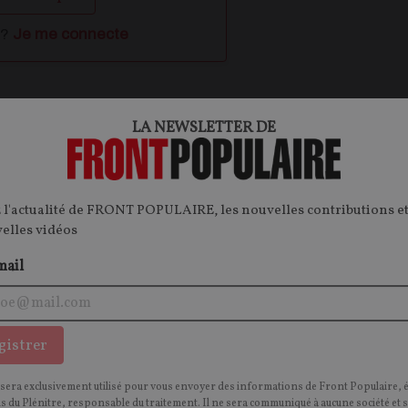
 ?
Je me connecte
LA NEWSLETTER DE
ontenu.
onnecter.
 l'actualité de FRONT POPULAIRE, les nouvelles contributions et
velles vidéos
mail
OPINIONS
I
POLITIQUE
gistrer
 sera exclusivement utilisé pour vous envoyer des informations de Front Populaire, 
ns du Plénitre, responsable du traitement. Il ne sera communiqué à aucune société et 