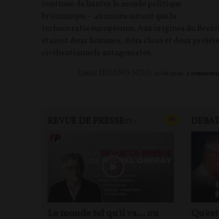
continue de hanter le monde politique
britannique – au moins autant que la
technocratie européenne. Aux origines du Brexi
étaient deux hommes, deux clans et deux projet
civilisationnels antagonistes.
Louis HOANG NGO
12/06/2026
1
commentai
REVUE DE PRESSE
DEBA
CONTENU PAYAN
F
P
FP+
Le monde tel qu'il va… ou
Qu'est