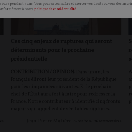
 base pendant 3 ans. Vous pouvez connaître et exercer vos droits ou vous désinscrir
onformément à notre
politique de confidentialité
Ces cinq enjeux de ruptures qui seront
S
déterminants pour la prochaine
r
présidentielle
s
CONTRIBUTION / OPINION.
Dans un an, les
A
Français éliront leur président de la République
a
pour les cinq années suivantes. Et le prochain
p
chef de l'État aura fort à faire pour redresser la
r
France. Notre contributeur à identifié cinq fronts
p
majeurs qui appellent de véritables ruptures.
Jean-Pierre Matière
es
04/08/2026
26
commentaires