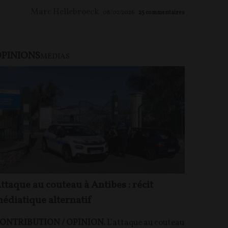
Marc Hellebroeck
08/02/2026
25
commentaires
PINIONS
U PAYANT
MÉDIAS
ttaque au couteau à Antibes : récit
édiatique alternatif
ONTRIBUTION / OPINION.
L’attaque au couteau