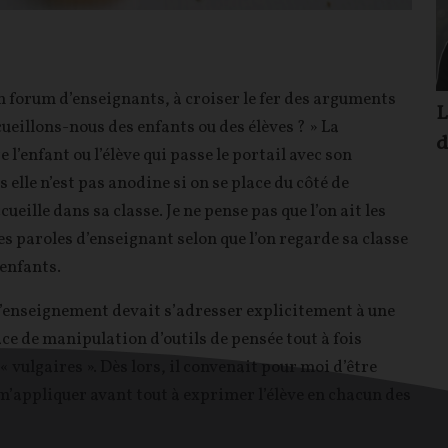
un forum d’enseignants, à croiser le fer des arguments
L
cueillons-nous des enfants ou des élèves ? » La
d
 l’enfant ou l’élève qui passe le portail avec son
 elle n’est pas anodine si on se place du côté de
ccueille dans sa classe. Je ne pense pas que l’on ait les
paroles d’enseignant selon que l’on regarde sa classe
enfants.
 l’enseignement devait s’adresser explicitement à une
ce de manipulation d’outils de pensée tout à fois
 vulgaires ». Dès lors, il convenait pour moi d’être
e m’appliquer avant tout à exprimer l’élève en chacun des