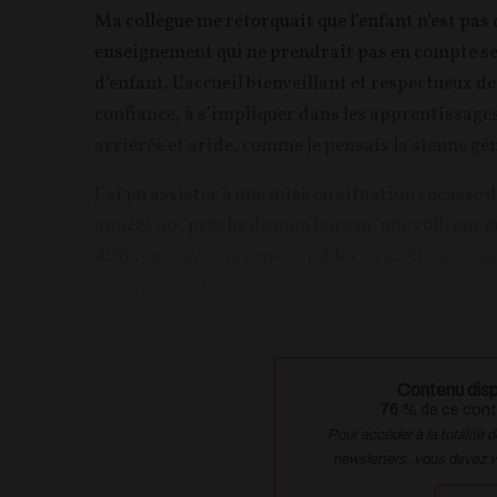
Ma collègue me rétorquait que l’enfant n’est pas d
enseignement qui ne prendrait pas en compte ses 
d’enfant. L’accueil bienveillant et respectueux 
confiance, à s’impliquer dans les apprentissages.
arriérée et aride, comme je pensais la sienne g
J’ai pu assister à une mise en situation cocasse 
années 90, proche de mon bureau, une collègue e
différente avec sa classe : tables en ateliers, c
Dans des archives se...
Contenu disp
76
% de ce conte
Pour accéder à la totalité 
newsletters, vous devez 