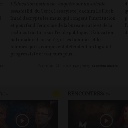
er
l’Éducation nationale : enquête sur un suicide
d
assisté
(Ed. du Cerf), l’essayiste Joachim Le Floch-
q
é
Imad décrypte les maux qui rongent l’institution
p
e
et pourfend l’emprise de la bureaucratie et de la
l
technostructure sur l’école publique. L’Éducation
d
nationale est corsetée, et les hommes et les
femmes qui la composent défendent un logiciel
progressiste et toujours plus...
Nicolas Granié
es
15/09/2025
61
commentaires
T
RENCONTRES
T
CONTENU PAYANT
F
P
FP+
FP+