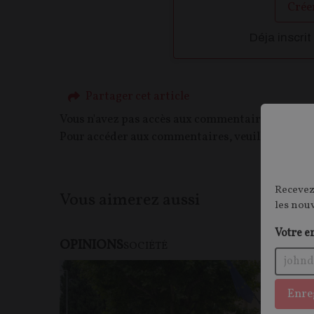
Crée
Déja inscrit
Partager cet article
Vous n'avez pas accès aux commentaires de ce c
Pour accéder aux commentaires, veuillez vous c
Recevez
Vous aimerez aussi
les nou
Votre e
OPINIONS
SOCIÉTÉ
Enre