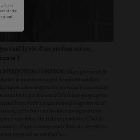
édité par
sera stocké
e à tout
ue vaut la vie d'un professeur en
rance ?
ONTRIBUTION / OPINION.
Alors que vient de
ébuter le procès en appel de quatre adultes
mpliqués à des degrés divers dans l’assassinat
erroriste du professeur d’histoire-géographie
amuel Paty, voilà qu’une nouvelle agression au
outeau, cette fois contre une enseignante de
anary-sur-Mer, vient de se produire. C’est le
oment , d'après notre contributeur, de voir ce
ui est proposé ou entrepris...