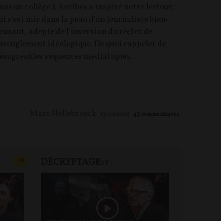
ans un collège à Antibes a inspiré notre lecteur,
ui s’est mis dans la peau d’un journaliste bien-
ensant, adepte de l’inversion du réel et de
’aveuglement idéologique. De quoi rappeler de
ésagréables séquences médiatiques.
Marc Hellebroeck
13/09/2025
43
commentaires
DÉCRYPTAGE
FP+
CONTENU PAYANT
F
P
FP+
DEBA