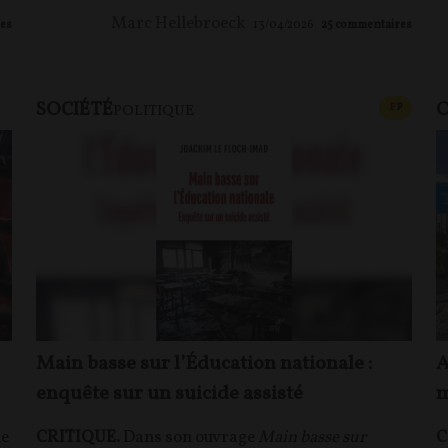
Marc Hellebroeck
es
13/04/2026
25
commentaires
SOCIÉTÉ
O
CONTEN
F
P
POLITIQUE
Main basse sur l’Éducation nationale :
A
enquête sur un suicide assisté
m
ue
CRITIQUE.
Dans son ouvrage
Main basse sur
C