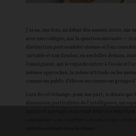
J’ai eu, une fois, au début des années 2000, sur 
avec une collègue, sur la question suivante : « Ac
distinction peut sembler oiseuse si l’on considère
cartable et son doudou, ou ses billes dedans, mais
l’enseignant, qui le regarde entrer à l’école et l’a
mêmes approches, la même attitude ou les mêmes 
comme un public d’élèves ou comme un groupe d’
Lors de cet échange, pour ma part, je disais que
dimension particulière de l’intelligence, un espa
intime et partagé, et surtout délié des émotions «
« monsieur », ou « maître », et non « Jean », et d
enfants entrant dans la classe.