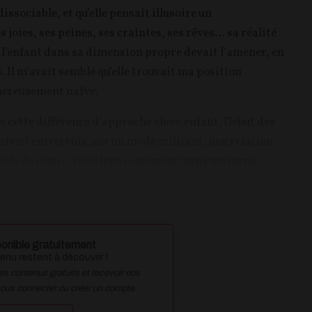
issociable, et qu’elle pensait illusoire un
joies, ses peines, ses craintes, ses rêves… sa réalité
de l’enfant dans sa dimension propre devait l’amener, en
 Il m’avait semblé qu’elle trouvait ma position
énéreusement naïve.
de cette différence d’approche élève/enfant. Début des
ntend entretenir, sur un mode militant, une relation
onseils de classe, relations censément sans uniforme…
onible gratuitement
nu restent à découvrir !
des contenus gratuits et recevoir nos
vous connecter ou créer un compte.