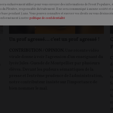
 sera exclusivement utilisé pour vous envoyer des informations de Front Populaire, 
ns du Plénitre, responsable du traitement. Il ne sera communiqué à aucune société et 
 base pendant 3 ans. Vous pouvez connaître et exercer vos droits ou vous désinscrir
onformément à notre
politique de confidentialité
e
Un prof agressé... c’est un prof agressé !
Q
F
CONTRIBUTION / OPINION.
Une récente vidéo
virale donne à voir l'agression d'un enseignant du
C
lycée Jules-Guesde de Montpellier par plusieurs
s
d
élèves. Devant les pudeurs sémantiques de la
i
presse et l'extrême prudence de l'administration,
t
notre contributeur insiste sur l'importance de
S
bien nommer le mal.
c
S
m
q