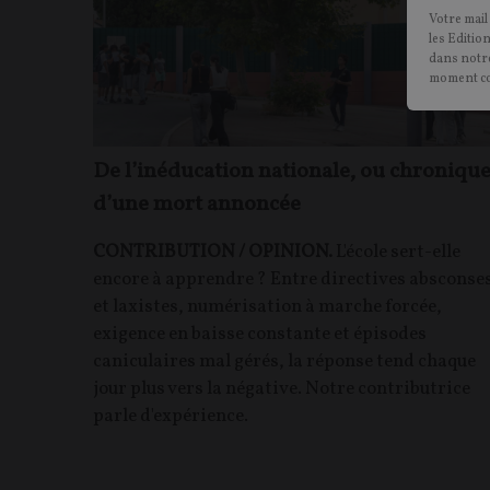
Votre mail
les Editio
dans notre
moment c
De l’inéducation nationale, ou chroniqu
d’une mort annoncée
CONTRIBUTION / OPINION.
L'école sert-elle
encore à apprendre ? Entre directives absconse
et laxistes, numérisation à marche forcée,
exigence en baisse constante et épisodes
caniculaires mal gérés, la réponse tend chaque
jour plus vers la négative. Notre contributrice
parle d'expérience.