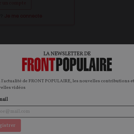
r un compte
 ?
Je me connecte
ontenu.
LA NEWSLETTER DE
onnecter.
 l'actualité de FRONT POPULAIRE, les nouvelles contributions et
velles vidéos
mail
OPINIONS
O
SOCIÉTÉ
gistrer