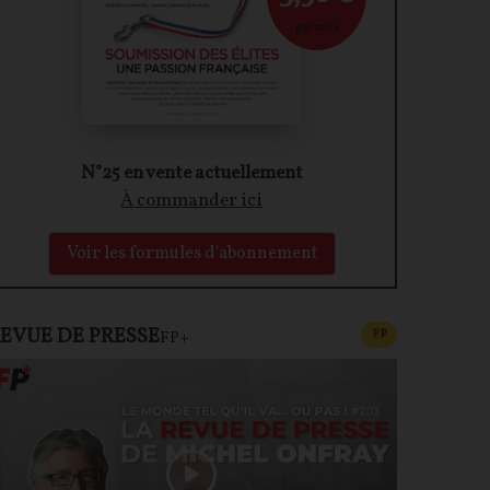
par mois
N°25 en vente actuellement
À commander ici
Voir les formules d'abonnement
EVUE DE PRESSE
CONTENU PAYAN
F
P
FP+