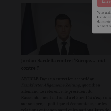
Enre
Votre mail
les Editio
dans notre
moment c
Jordan Bardella contre l’Europe… tout
contre ?
ARTICLE.
Dans un entretien accordé au
Frankfurter Allgemeine Zeitung
, quotidien
allemand de référence, le président du
Rassemblement national a été invité à s’exprim
sur son projet politique et économique, sur les
relations entre son parti et les nationalistes de