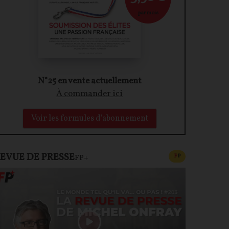
par mois
N°25 en vente actuellement
À commander ici
Voir les formules d'abonnement
EVUE DE PRESSE
CONTENU PAYAN
F
P
FP+