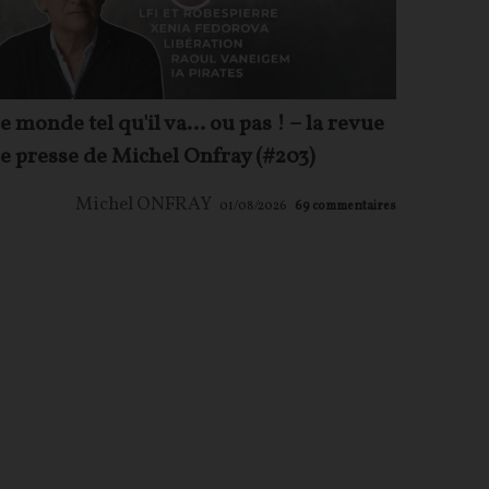
e monde tel qu'il va… ou pas ! – la revue
e presse de Michel Onfray (#203)
Michel ONFRAY
01/08/2026
69
commentaires