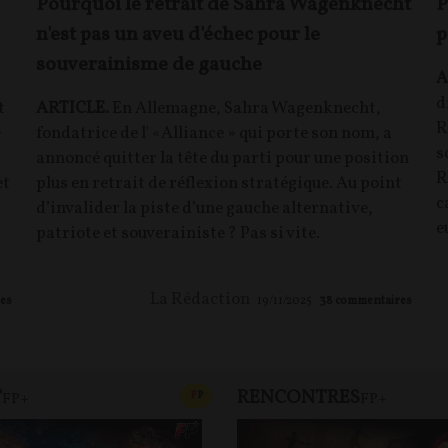
Pourquoi le retrait de Sahra Wagenknecht
P
n'est pas un aveu d'échec pour le
p
souverainisme de gauche
A
d
t
ARTICLE.
En Allemagne, Sahra Wagenknecht,
R
e
fondatrice de l' «Alliance » qui porte son nom, a
s
annoncé quitter la tête du parti pour une position
R
et
plus en retrait de réflexion stratégique. Au point
c
d’invalider la piste d’une gauche alternative,
e
patriote et souverainiste ? Pas si vite.
La Rédaction
es
19/11/2025
38
commentaires
T
RENCONTRES
T
CONTENU PAYANT
F
P
FP+
FP+