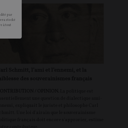
édité par
sera stocké
e à tout
arl Schmitt, l’ami et l’ennemi, et la
aiblesse des souverainismes français
ONTRIBUTION / OPINION.
La politique est
ssentiellement une question de dialectique ami-
nnemi, expliquait le juriste et philosophe Carl
chmitt. Une loi d'airain que le souverainisme
olitique français doit encore s'approrier, estime
otre contributeur.