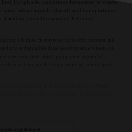
s. Bref, il s’agira de connaître et documenter le présent
r faire réaliser un audit objectif sur l’immigration et
s et sur les dysfonctionnements de l’Union
ailleront à la mise en œuvre de trois référendums, qui
onduits et dépouillés dans les six premiers mois qui
 consacrés aux trois sujets principaux auxquels la
ux citoyens français de s’exprimer clairement sur ces
a forme du maintien de la France au sein de l’Union
s de choisir entre trois options : Le Frexit pur et
in de...
onible gratuitement