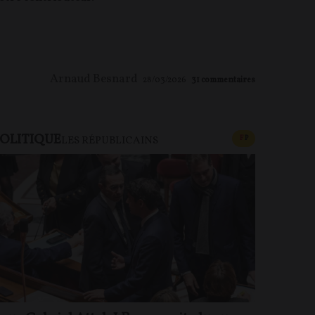
Arnaud Besnard
28/03/2026
31
commentaires
OLITIQUE
U PAYANT
CONTENU PAYAN
F
P
LES RÉPUBLICAINS