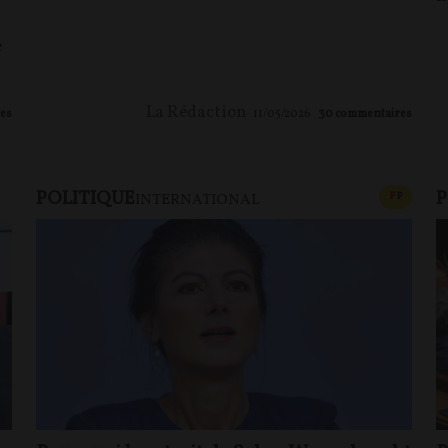
s
e
La Rédaction
es
11/05/2026
30
commentaires
POLITIQUE
P
CONTEN
F
P
INTERNATIONAL