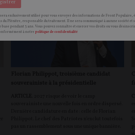
gistrer
 sera exclusivement utilisé pour vous envoyer des informations de Front Populaire, 
ns du Plénitre, responsable du traitement. Il ne sera communiqué à aucune société et 
 base pendant 3 ans. Vous pouvez connaître et exercer vos droits ou vous désinscrir
onformément à notre
politique de confidentialité
Florian Philippot, troisième candidat
C
souverainiste à la présidentielle
f
ARTICLE
. 2027 risque de voir le camp
C
souverainiste une nouvelle fois en ordre dispersé.
e
Dernière candidature en date : celle de Florian
e
er
Philippot. Le chef des Patriotes n’exclut toutefois
S
pas un rassemblement sous une unique bannière.
p
n