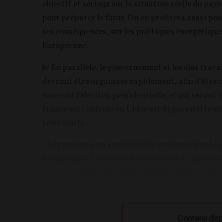
objectif et sérieux sur la situation réelle du pay
pour préparer le futur. On en profitera aussi pou
ses conséquences, sur les politiques énergétique
Européenne.
b/ En parallèle, le gouvernement et les élus trav
devront être organisés rapidement, afin d’être c
suivront l’élection présidentielle, et qui seront
France est confrontée. L’idée est de permettre a
trois sujets :
- Le premier sera consacré à la pertinence et à l
Européenne. Ce référendum demandera aux citoyen
dur, le maintien inconditionnel de la France au se
Contenu disp