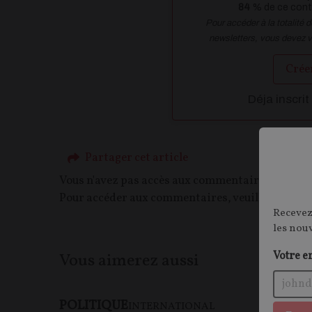
84
% de ce conte
Pour accéder à la totalité 
newsletters, vous devez 
Crée
Déja inscrit
Partager cet article
Vous n'avez pas accès aux commentaires de ce c
Pour accéder aux commentaires, veuillez vous c
Recevez
les nou
Votre e
Vous aimerez aussi
POLITIQUE
F
INTERNATIONAL