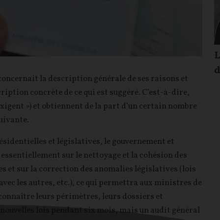
L
d
oncernait la description générale de ses raisons et
ription concrète de ce qui est suggéré. C’est-à-dire,
xigent ») et obtiennent de la part d’un certain nombre
uivante.
ésidentielles et législatives, le gouvernement et
 essentiellement sur le nettoyage et la cohésion des
les et sur la correction des anomalies législatives (lois
avec les autres, etc.), ce qui permettra aux ministres de
connaître leurs périmètres, leurs dossiers et
e nouvelles lois pendant six mois, mais un audit général