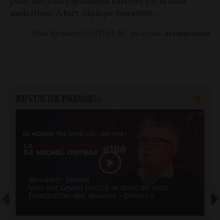
pourtant, sont rapidement balayées par la doxa
médiatique. À tort, explique l'essayiste...
Max-Erwann GASTINEAU
02/03/2026
27
commentaires
REVUE DE PRESSE
CONTEN
F
P
FP+