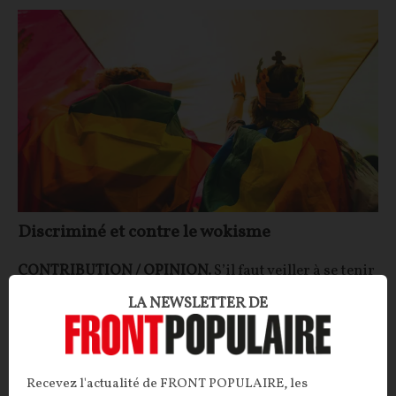
Discriminé et contre le wokisme
CONTRIBUTION / OPINION.
S’il faut veiller à se tenir
à l’écart des dérives wokes consistant à voir de la
LA NEWSLETTER DE
discrimination partout, il faut aussi prendre garde à
ne pas verser dans l’excès inverse de n’en voir nulle
part, témoigne notre lecteur.
Recevez l'actualité de FRONT POPULAIRE, les
Emmanuel Luc