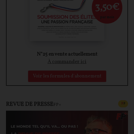
3,50€
par mois
N°25 en vente actuellement
À commander ici
Voir les formules d'abonnement
REVUE DE PRESSE
CONT
F
P
FP+