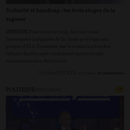
Scolarité et handicap : les trois singes de la
sagesse
OPINION.
Pour notre lecteur, les réactions
faussement indignées de la classe politique aux
propos d’Éric Zemmour sur la scolarisation des
enfants handicapés traduisent une profonde
méconnaissance du terrain.
Nicolas BOUREZ
25/01/2022
38
commentaires
POLITIQUE
CONT
F
P
EDUCATION