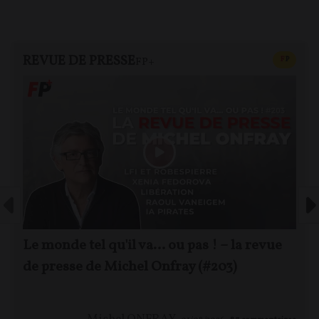
REVUE DE PRESSE
CONTEN
F
P
FP+
Le monde tel qu'il va… ou pas ! – la revue
de presse de Michel Onfray (#203)