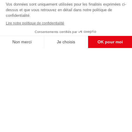
éditoriale
Pour maintenir la qualité de nos articles et vidéos, nous
avons besoin de votre soutien
Enregistrer
S'abonner et nous soutenir
CONTACT RÉDACTION
Pour nous écrire, proposer votre aide, un projet
concret, nous vous répondrons,
c'est ici :
contact@frontpopulaire.fr
CONTACT ABONNEMENT
Pour toute question, notre SERVICE CLIENTS
d'Evreux est à votre écoute au
02 78 88 00 35 du lundi au vendredi entre 9h et
18h , ou par mail à :
abo@frontpopulaire.fr