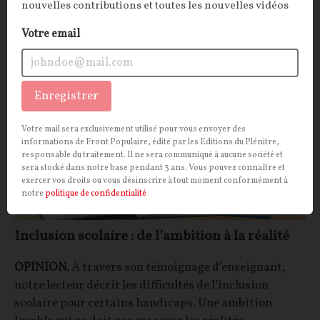
22/12/2023
8
commentaires
nouvelles contributions et toutes les nouvelles vidéos
Votre email
SOCIÉTÉ
ÉCOLE
Enregistrer
Votre mail sera exclusivement utilisé pour vous envoyer des
informations de Front Populaire, édité par les Editions du Plénitre,
responsable du traitement. Il ne sera communiqué à aucune société et
sera stocké dans notre base pendant 3 ans. Vous pouvez connaître et
exercer vos droits ou vous désinscrire à tout moment conformément à
notre
politique de confidentialité
Inclusion scolaire : de l’ambition à la réalité
OPINION.
À travers son témoignage d’enseignant,
notre lecteur décrit les difficultés de l’inclusion
scolaire pour certains handicaps. Une ambition